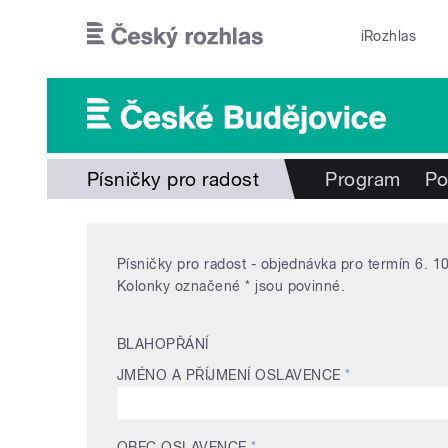
Přejít k hlavnímu obsahu
iRozhlas
Písničky pro radost
Program
Po
Písničky pro radost - objednávka pro termín 6. 1
Kolonky označené * jsou povinné.
BLAHOPŘÁNÍ
JMÉNO A PŘÍJMENÍ OSLAVENCE
*
OBEC OSLAVENCE
*