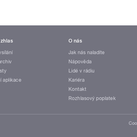
zhlas
O nás
ysílání
Jak nás naladíte
rchiv
Nápověda
sty
Lidé v rádiu
í aplikace
Kariéra
Kontakt
Rozhlasový poplatek
Coo