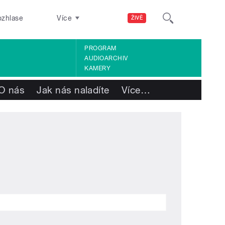
ozhlase
Více
ŽIVĚ
PROGRAM
AUDIOARCHIV
KAMERY
O nás
Jak nás naladíte
Více
…