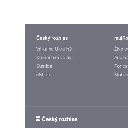
Český rozhlas
mujRo
Válka na Ukrajině
Živé v
Komunální volby
Audioa
Stanice
Podca
eShop
Mobiln