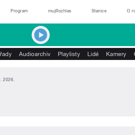
Program
mujRozhlas
Stanice
O r
řady
Audioarchiv
Playlisty
Lidé
Kamery
0. 2026.