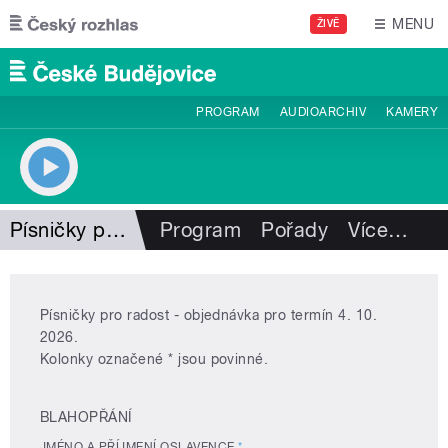
Přejít k hlavnímu obsahu
MENU
ŽIVĚ
PROGRAM
AUDIOARCHIV
KAMERY
Písničky pro radost
Program
Pořady
Více
…
Písničky pro radost - objednávka pro termín 4. 10.
2026.
Kolonky označené * jsou povinné.
BLAHOPŘÁNÍ
JMÉNO A PŘÍJMENÍ OSLAVENCE
*