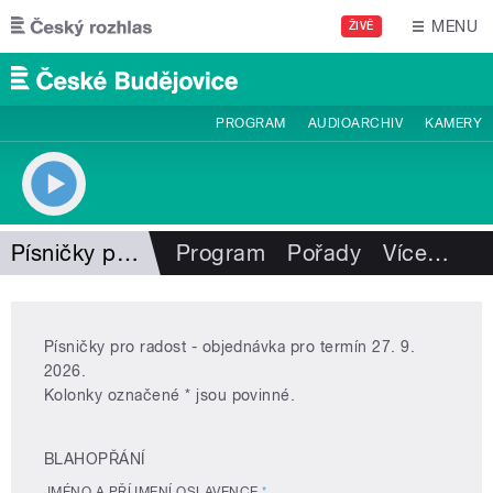
Přejít k hlavnímu obsahu
MENU
ŽIVĚ
PROGRAM
AUDIOARCHIV
KAMERY
Písničky pro radost
Program
Pořady
Více
…
Písničky pro radost - objednávka pro termín 27. 9.
2026.
Kolonky označené * jsou povinné.
BLAHOPŘÁNÍ
JMÉNO A PŘÍJMENÍ OSLAVENCE
*