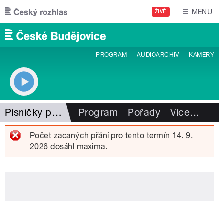
Přejít k hlavnímu obsahu
MENU
ŽIVĚ
PROGRAM
AUDIOARCHIV
KAMERY
Písničky pro radost
Program
Pořady
Více
…
Počet zadaných přání pro tento termín 14. 9.
2026 dosáhl maxima.
Chybová zpráva