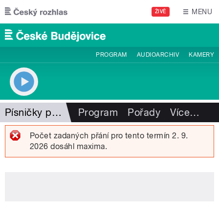
Přejít k hlavnímu obsahu
MENU
ŽIVĚ
PROGRAM
AUDIOARCHIV
KAMERY
Písničky pro radost
Program
Pořady
Více
…
Počet zadaných přání pro tento termín 2. 9.
2026 dosáhl maxima.
Chybová zpráva