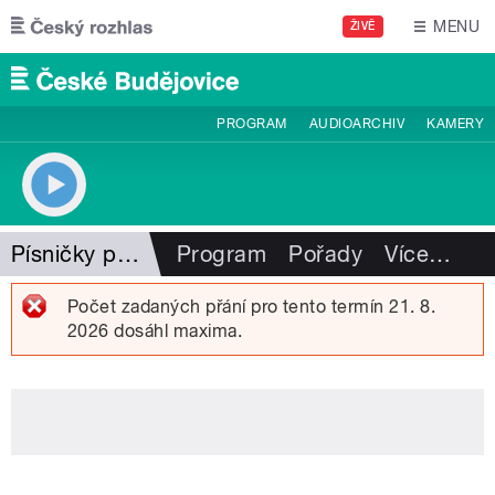
Přejít k hlavnímu obsahu
MENU
ŽIVĚ
PROGRAM
AUDIOARCHIV
KAMERY
Písničky pro radost
Program
Pořady
Více
…
Počet zadaných přání pro tento termín 21. 8.
2026 dosáhl maxima.
Chybová zpráva