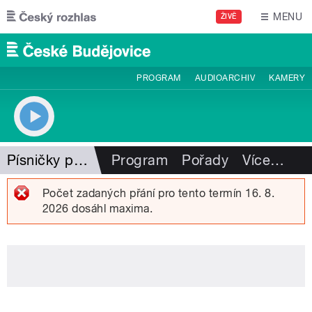
Přejít k hlavnímu obsahu
MENU
ŽIVĚ
PROGRAM
AUDIOARCHIV
KAMERY
Písničky pro radost
Program
Pořady
Více
…
Počet zadaných přání pro tento termín 16. 8.
2026 dosáhl maxima.
Chybová zpráva