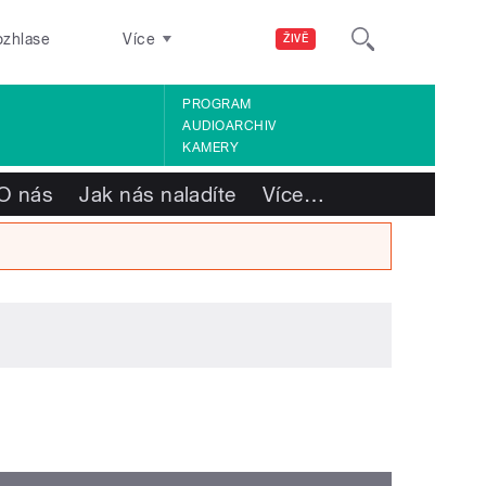
ozhlase
Více
ŽIVĚ
PROGRAM
AUDIOARCHIV
KAMERY
O nás
Jak nás naladíte
Více
…