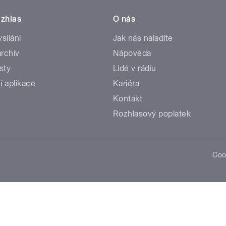
zhlas
O nás
ysílání
Jak nás naladíte
rchiv
Nápověda
sty
Lidé v rádiu
í aplikace
Kariéra
Kontakt
Rozhlasový poplatek
Coo