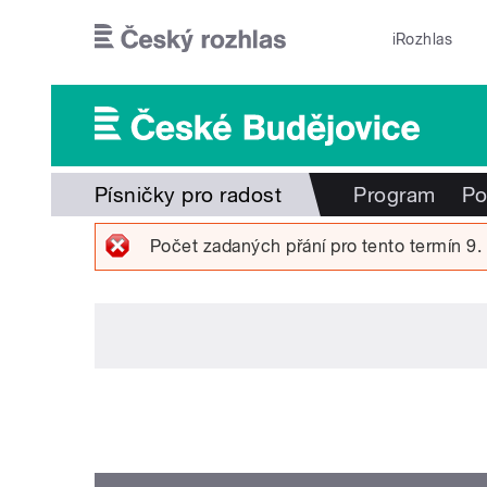
Přejít k hlavnímu obsahu
iRozhlas
Písničky pro radost
Program
Po
Počet zadaných přání pro tento termín 9.
Chybová zpráva