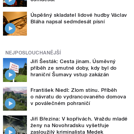
Úspěšný skladatel lidové hudby Václav
Bláha napsal sedmdesát písní
NEJPOSLOUCHANĚJŠÍ
Jiří Šesták: Cesta jinam. Úsměvný
příběh ze smutné doby, kdy byl do
hraniční Šumavy vstup zakázán
František Niedl: Zlom stínu. Příběh
o návratu do vydrancovaného domova
v poválečném pohraničí
Jiří Březina: V kopřivách. Vraždu mladé
ženy na Novohradsku vyšetřuje
zasloužilý kriminalista Medek