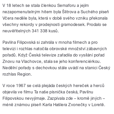
V 18 letech se stala členkou Semaforu a jejím
nezapomenutelným hitem byla Šlitrova a Suchého píseň
Včera neděle byla, která v době svého vzniku překonala
všechny rekordy v prodejnosti gramodesek. Prodalo se
neuvěřitelných 341 338 kusů.
Pavlína Filipovská si zahrála v mnoha filmech a pro
televizi i rozhlas natočila obrovské množství zábavných
pořadů. Když Česká televize zařadila do vysílání pořad
Znovu na Vlachovce, stala se jeho konferenciérkou.
Nedělní pořady s dechovkou stále uvádí na stanici Český
rozhlas Region.
V roce 1967 se celá plejáda českých hereček a herců
objevila ve filmu Ta naše písnička česká, Pavlínu
Filipovskou nevyjímaje. Zazpívala zde – kromě jiných –
méně známou píseň Karla Hašlera Zvonečky v Loretě.