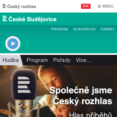
Přejít k hlavnímu obsahu
MENU
ŽIVĚ
PROGRAM
AUDIOARCHIV
KAMERY
Hudba
Program
Pořady
Více
…