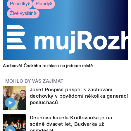
Pohádky
Pořady
Živé vysílání
Audiosvět Českého rozhlasu na jednom místě
MOHLO BY VÁS ZAJÍMAT
Josef Pospíšil přispěl k zachování
dechovky v povědomí několika generací
posluchačů
Dechová kapela Křídlovanka je na
scéně dvacet let, Budvarka už
osmdesát