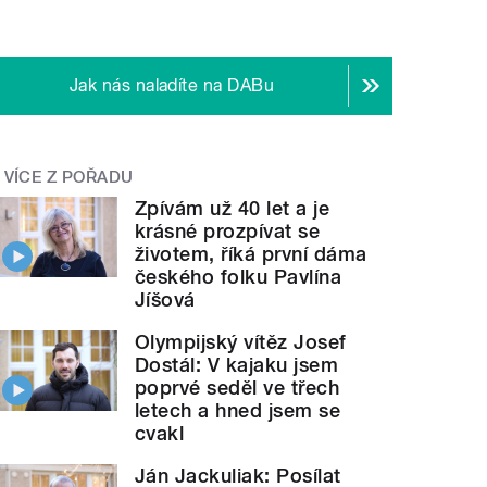
Jak nás naladíte na DABu
VÍCE Z POŘADU
Zpívám už 40 let a je
krásné prozpívat se
životem, říká první dáma
českého folku Pavlína
Jíšová
Olympijský vítěz Josef
Dostál: V kajaku jsem
poprvé seděl ve třech
letech a hned jsem se
cvakl
Ján Jackuliak: Posílat