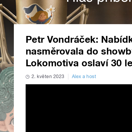
Petr Vondráček: Nabíd
nasměrovala do showb
Lokomotiva oslaví 30 le
2. květen 2023
Alex a host