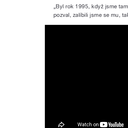
„Byl rok 1995, když jsme tam
pozval, zalíbili jsme se mu, t
Petr Vondráček + skupina