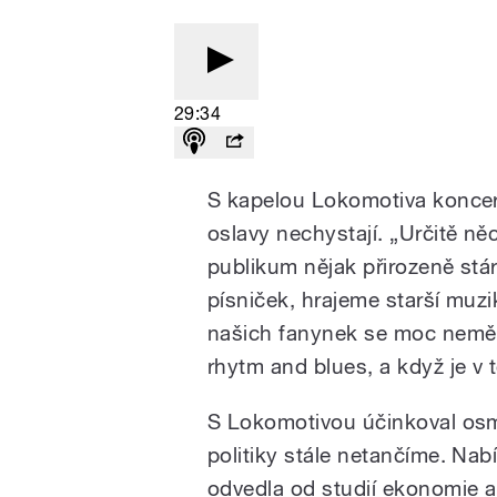
29:34
S kapelou Lokomotiva koncert
oslavy nechystají. „Určitě ně
publikum nějak přirozeně stá
písniček, hrajeme starší muz
našich fanynek se moc neměn
rhytm and blues, a když je v
S Lokomotivou účinkoval osm 
politiky stále netančíme. Nab
odvedla od studií ekonomie 