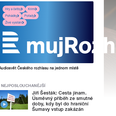
Hry a četby
Krimi
Pohádky
Pořady
Živé vysílání
Audiosvět Českého rozhlasu na jednom místě
NEJPOSLOUCHANĚJŠÍ
Jiří Šesták: Cesta jinam.
Úsměvný příběh ze smutné
doby, kdy byl do hraniční
Šumavy vstup zakázán