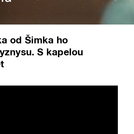
ka od Šimka ho
yznysu. S kapelou
t