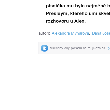
písnička mu byla nejméně bl
Presleym, kterého umí skvěl
rozhovoru u Alex.
autoři:
Alexandra Mynářová
,
Dana Jos
Všechny díly pořadu na mujRozhlas