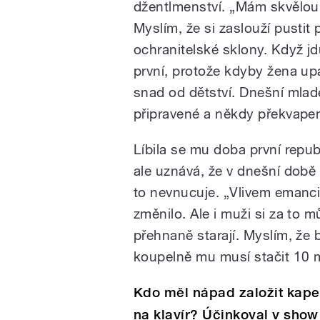
džentlmenství. „Mám skvělou
Myslím, že si zaslouží pustit 
ochranitelské sklony. Když j
první, protože kdyby žena upa
snad od dětství. Dnešní mlad
připravené a někdy překvapen
Líbila se mu doba první repu
ale uznává, že v dnešní době
to nevnucuje. „Vlivem emanci
změnilo. Ale i muži si za to 
přehnaně starají. Myslím, že 
koupelně mu musí stačit 10 m
Kdo měl nápad založit kape
na klavír? Účinkoval v show