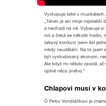
Vystupuje také v muzikálech, 
„Tanec je asi moje nejslabší 
a nechodí na ně. Vybavuje si
roli a čeká se několik hodin, 
takový konkurz jsem šel jednou
nikdy neudělám. Na to jsem a
být vystudovaný ekonom, nemě
Ale když mi někdo zavolá, ať 
úplně něco jiného.“
Chlapovi musí v ko
O Petru Vondráčkovi je známé