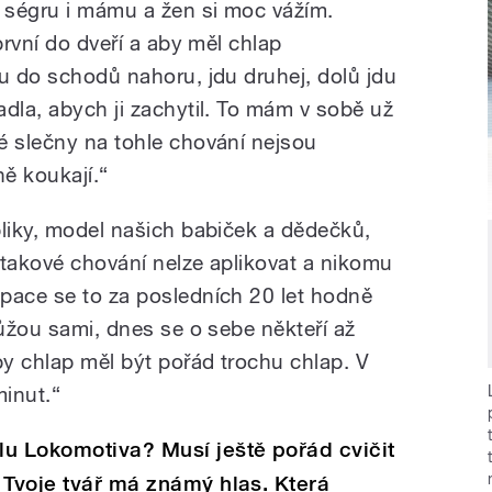
 ségru i mámu a žen si moc vážím.
první do dveří a aby měl chlap
du do schodů nahoru, jdu druhej, dolů jdu
dla, abych ji zachytil. To mám v sobě už
é slečny na tohle chování nejsou
ě koukají.“
bliky, model našich babiček a dědečků,
 takové chování nelze aplikovat a nikomu
pace se to za posledních 20 let hodně
můžou sami, dnes se o sebe někteří až
by chlap měl být pořád trochu chlap. V
inut.“
lu Lokomotiva? Musí ještě pořád cvičit
 Tvoje tvář má známý hlas. Která