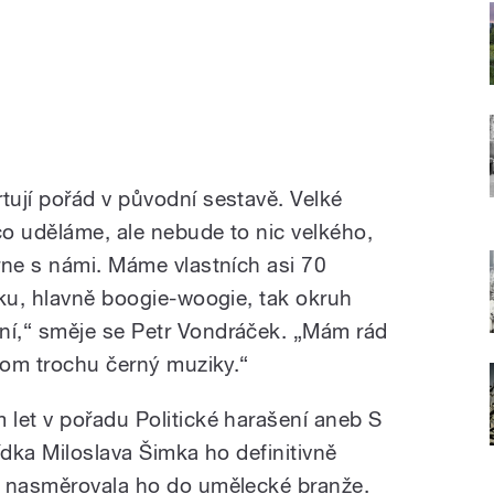
ují pořád v původní sestavě. Velké
co uděláme, ale nebude to nic velkého,
rne s námi. Máme vlastních asi 70
iku, hlavně boogie-woogie, tak okruh
í,“ směje se Petr Vondráček. „Mám rád
 tom trochu černý muziky.“
let v pořadu Politické harašení aneb S
ídka Miloslava Šimka ho definitivně
a nasměrovala ho do umělecké branže.