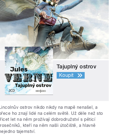
Tajuplný ostrov
Koupit
Lincolnův ostrov nikdo nikdy na mapě nenašel, a
přece ho znají lidé na celém světě. Už déle než sto
třicet let na něm prožívají dobrodružství s pěticí
trosečníků, kteří na něm našli útočiště, a hlavně
nejedno tajemství.