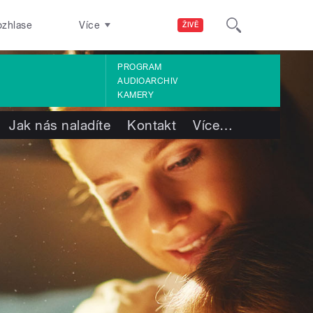
ozhlase
Více
ŽIVĚ
PROGRAM
AUDIOARCHIV
KAMERY
Jak nás naladíte
Kontakt
Více
…