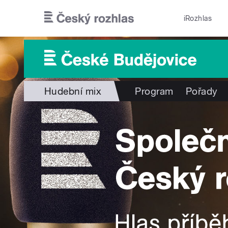
Přejít k hlavnímu obsahu
iRozhlas
Hudební mix
Program
Pořady