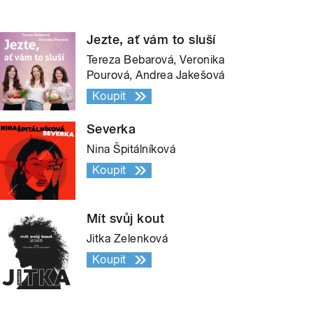
Jezte, ať vám to sluší
Tereza Bebarová, Veronika
Pourová, Andrea Jakešová
Koupit
Severka
Nina Špitálníková
Koupit
Mít svůj kout
Jitka Zelenková
Koupit