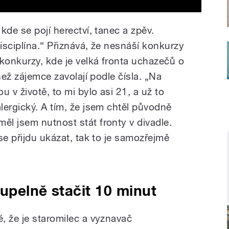
kde se pojí herectví, tanec a zpěv.
disciplína.“ Přiznává, že nesnáší konkurzy
 konkurzy, kde je velká fronta uchazečů o
než zájemce zavolají podle čísla. „Na
 v životě, to mi bylo asi 21, a už to
lergický. A tím, že jsem chtěl původně
l jsem nutnost stát fronty v divadle.
se přijdu ukázat, tak to je samozřejmě
upelně stačit 10 minut
, že je staromilec a vyznavač