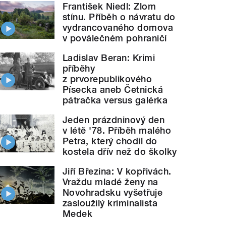
František Niedl: Zlom
stínu. Příběh o návratu do
vydrancovaného domova
v poválečném pohraničí
Ladislav Beran: Krimi
příběhy
z prvorepublikového
Písecka aneb Četnická
pátračka versus galérka
Jeden prázdninový den
v létě '78. Příběh malého
Petra, který chodil do
kostela dřív než do školky
Jiří Březina: V kopřivách.
Vraždu mladé ženy na
Novohradsku vyšetřuje
zasloužilý kriminalista
Medek