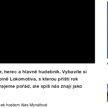
, herec a hlavně hudebník. Vybavíte si
ině Lokomotiva, s kterou příští rok
Hrajeme pořád, ale spíš nás znají jako
áček hostem Alex Mynářové