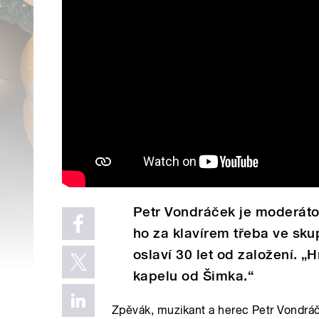
Petr Vondráček je moderátor
ho za klavírem třeba ve skup
oslaví 30 let od založení. „
kapelu od Šimka.“
Zpěvák, muzikant a herec Petr Vondr