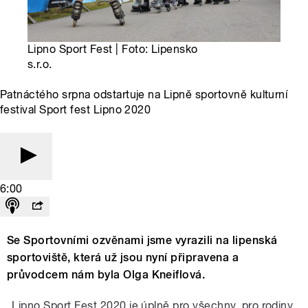
Lipno Sport Fest | Foto: Lipensko
s.r.o.
Patnáctého srpna odstartuje na Lipně sportovně kulturní
festival Sport fest Lipno 2020
6:00
Se Sportovními ozvěnami jsme vyrazili na lipenská
sportoviště, která už jsou nyní připravena a
průvodcem nám byla Olga Kneiflová.
„Lipno Sport Fest 2020 je úplně pro všechny, pro rodiny