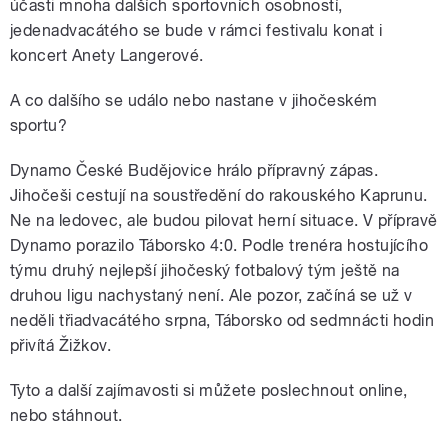
účasti mnoha dalších sportovních osobností,
jedenadvacátého se bude v rámci festivalu konat i
koncert Anety Langerové.
A co dalšího se událo nebo nastane v jihočeském
sportu?
Dynamo České Budějovice hrálo přípravný zápas.
Jihočeši cestují na soustředění do rakouského Kaprunu.
Ne na ledovec, ale budou pilovat herní situace. V přípravě
Dynamo porazilo Táborsko 4:0. Podle trenéra hostujícího
týmu druhý nejlepší jihočeský fotbalový tým ještě na
druhou ligu nachystaný není. Ale pozor, začíná se už v
neděli třiadvacátého srpna, Táborsko od sedmnácti hodin
přivítá Žižkov.
Tyto a další zajímavosti si můžete poslechnout online,
nebo stáhnout.