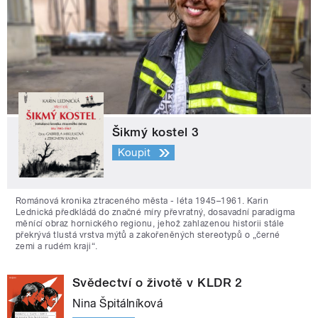
Šikmý kostel 3
Koupit
Románová kronika ztraceného města - léta 1945–1961. Karin
Lednická předkládá do značné míry převratný, dosavadní paradigma
měnící obraz hornického regionu, jehož zahlazenou historii stále
překrývá tlustá vrstva mýtů a zakořeněných stereotypů o „černé
zemi a rudém kraji“.
Svědectví o životě v KLDR 2
Nina Špitálníková