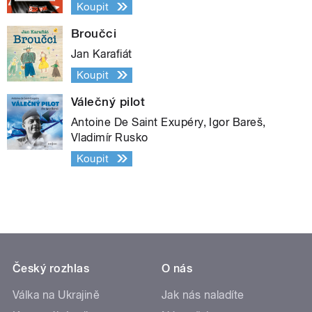
Koupit
Broučci
Jan Karafiát
Koupit
Válečný pilot
Antoine De Saint Exupéry, Igor Bareš,
Vladimír Rusko
Koupit
Český rozhlas
O nás
Válka na Ukrajině
Jak nás naladíte