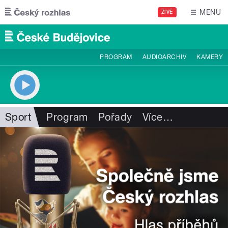
Přejít k hlavnímu obsahu
MENU
ŽIVĚ
PROGRAM
AUDIOARCHIV
KAMERY
Sport
Program
Pořady
Více
…