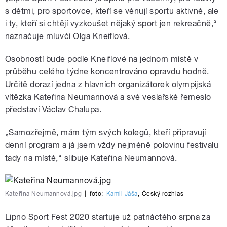
s dětmi, pro sportovce, kteří se věnují sportu aktivně, ale
i ty, kteří si chtějí vyzkoušet nějaký sport jen rekreačně,“
naznačuje mluvčí Olga Kneiflová.
Osobností bude podle Kneiflové na jednom místě v
průběhu celého týdne koncentrováno opravdu hodně.
Určitě dorazí jedna z hlavních organizátorek olympijská
vítězka Kateřina Neumannová a své veslařské řemeslo
představí Václav Chalupa.
„Samozřejmě, mám tým svých kolegů, kteří připravují
denní program a já jsem vždy nejméně polovinu festivalu
tady na místě,“ slibuje Kateřina Neumannová.
Kateřina Neumannová.jpg
|
foto:
Kamil Jáša
,
Český rozhlas
Lipno Sport Fest 2020 startuje už patnáctého srpna za