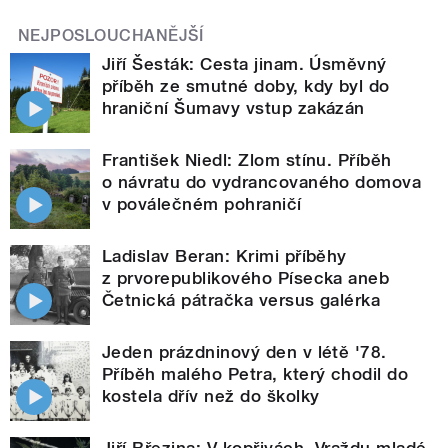
NEJPOSLOUCHANĚJŠÍ
Jiří Šesták: Cesta jinam. Úsměvný
příběh ze smutné doby, kdy byl do
hraniční Šumavy vstup zakázán
František Niedl: Zlom stínu. Příběh
o návratu do vydrancovaného domova
v poválečném pohraničí
Ladislav Beran: Krimi příběhy
z prvorepublikového Písecka aneb
Četnická pátračka versus galérka
Jeden prázdninový den v létě '78.
Příběh malého Petra, který chodil do
kostela dřív než do školky
Jiří Březina: V kopřivách. Vraždu mladé