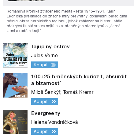
Románová kronika ztraceného města - léta 1945–1961. Karin
Lednická předkládá do značné míry převratný, dosavadní paradigma
měnící obraz hornického regionu, jehož zahlazenou historii stále
překrývá tlustá vrstva mýtů a zakořeněných stereotypů o „černé
zemi a rudém kraji“.
Tajuplný ostrov
Jules Verne
Koupit
100+25 brněnských kuriozit, absurdit
a bizarností
Miloš Šenkýř, Tomáš Kremr
Koupit
Evergreeny
Helena Vondráčková
Koupit