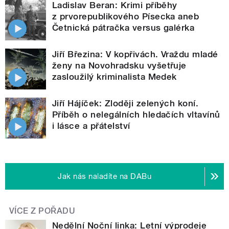
Ladislav Beran: Krimi příběhy
z prvorepublikového Písecka aneb
Četnická pátračka versus galérka
Jiří Březina: V kopřivách. Vraždu mladé
ženy na Novohradsku vyšetřuje
zasloužilý kriminalista Medek
Jiří Hájíček: Zloději zelených koní.
Příběh o nelegálních hledačích vltavínů
i lásce a přátelství
Jak nás naladíte na DABu
VÍCE Z POŘADU
Nedělní Noční linka: Letní výprodeje