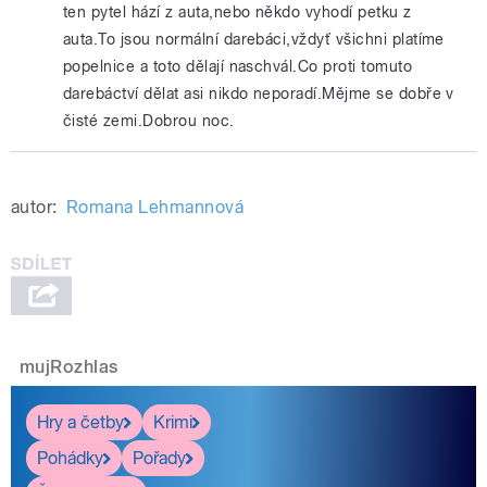
ten pytel hází z auta,nebo někdo vyhodí petku z
auta.To jsou normální darebáci,vždyť všichni platíme
popelnice a toto dělají naschvál.Co proti tomuto
darebáctví dělat asi nikdo neporadí.Mějme se dobře v
čisté zemi.Dobrou noc.
autor:
Romana Lehmannová
mujRozhlas
Hry a četby
Krimi
Pohádky
Pořady