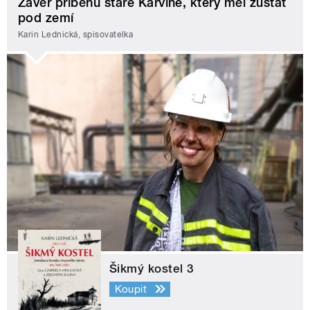
Závěr příběhu staré Karviné, který měl zůstat
pod zemí
Karin Lednická, spisovatelka
Šikmý kostel 3
Koupit