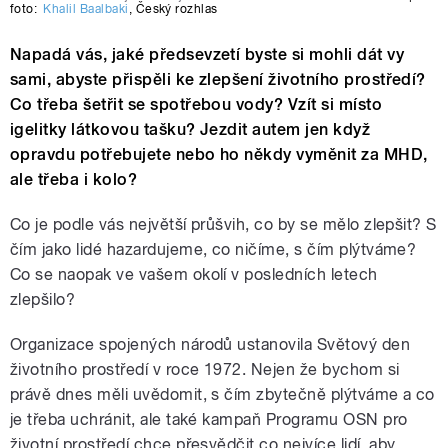
foto:
Khalil Baalbaki
,
Český rozhlas
Napadá vás, jaké předsevzetí byste si mohli dát vy
sami, abyste přispěli ke zlepšení životního prostředí?
Co třeba šetřit se spotřebou vody? Vzít si místo
igelitky látkovou tašku? Jezdit autem jen když
opravdu potřebujete nebo ho někdy vyměnit za MHD,
ale třeba i kolo?
Co je podle vás největší průšvih, co by se mělo zlepšit? S
čím jako lidé hazardujeme, co ničíme, s čím plýtváme?
Co se naopak ve vašem okolí v posledních letech
zlepšilo?
Organizace spojených národů ustanovila Světový den
životního prostředí v roce 1972. Nejen že bychom si
právě dnes měli uvědomit, s čím zbytečně plýtváme a co
je třeba uchránit, ale také kampaň Programu OSN pro
životní prostředí chce přesvědčit co nejvíce lidí, aby