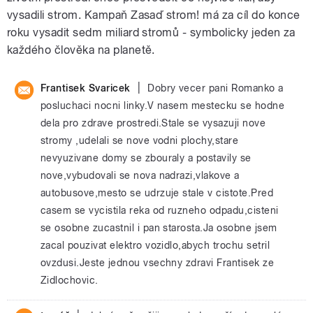
vysadili strom. Kampaň Zasaď strom! má za cíl do konce
roku vysadit sedm miliard stromů - symbolicky jeden za
každého člověka na planetě.
|
Frantisek Svaricek
Dobry vecer pani Romanko a
posluchaci nocni linky.V nasem mestecku se hodne
dela pro zdrave prostredi.Stale se vysazuji nove
stromy ,udelali se nove vodni plochy,stare
nevyuzivane domy se zbouraly a postavily se
nove,vybudovali se nova nadrazi,vlakove a
autobusove,mesto se udrzuje stale v cistote.Pred
casem se vycistila reka od ruzneho odpadu,cisteni
se osobne zucastnil i pan starosta.Ja osobne jsem
zacal pouzivat elektro vozidlo,abych trochu setril
ovzdusi.Jeste jednou vsechny zdravi Frantisek ze
Zidlochovic.