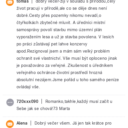
|
tomáš
dobrý večer-žiji v souladu s přírodou,celý
život pracuji v přírodě,ale co se děje dnes není
dobré.Cesty přes pozemky nikomu nevadí,o
čtyřkolkách zbytečné mluvit. A úředníci místní
samosprávy povolí stavbu mimo územní plán
vyporažením lesa a už je stavba povolena. V lesích
po práci zůstávají pet lahve konzervy
apod.Rezignoval jsem a mám sám velký problém
ochranit své vlastnictví. Vše musí být oploceno jinak
je považováno za veřejné. Zkušenost s úředníkem
veřejného ochránce-životní prostředí hrozná
absolutní nezájem.Jsme pořád u toho samého peníze
ovládají vše.
|
720xxx090
Romanko,takhle,každý musí začít u
Sebe jak se chová!73 Marta
|
Alena
Dobrý večer všem. Já jen tak krátce pro