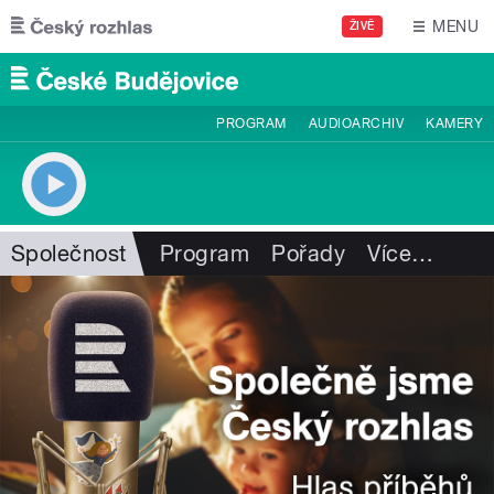
Přejít k hlavnímu obsahu
MENU
ŽIVĚ
PROGRAM
AUDIOARCHIV
KAMERY
Společnost
Program
Pořady
Více
…