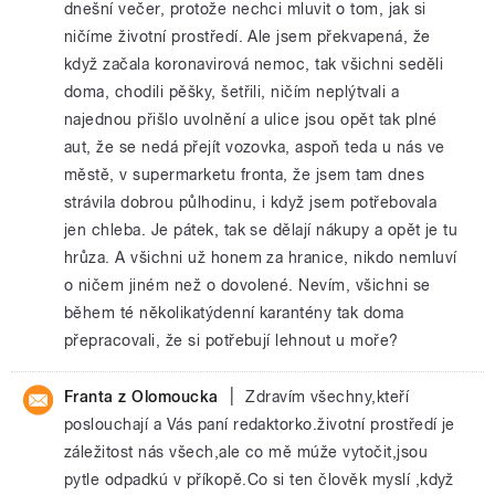
dnešní večer, protože nechci mluvit o tom, jak si
ničíme životní prostředí. Ale jsem překvapená, že
když začala koronavirová nemoc, tak všichni seděli
doma, chodili pěšky, šetřili, ničím neplýtvali a
najednou přišlo uvolnění a ulice jsou opět tak plné
aut, že se nedá přejít vozovka, aspoň teda u nás ve
městě, v supermarketu fronta, že jsem tam dnes
strávila dobrou půlhodinu, i když jsem potřebovala
jen chleba. Je pátek, tak se dělají nákupy a opět je tu
hrůza. A všichni už honem za hranice, nikdo nemluví
o ničem jiném než o dovolené. Nevím, všichni se
během té několikatýdenní karantény tak doma
přepracovali, že si potřebují lehnout u moře?
|
Franta z Olomoucka
Zdravím všechny,kteří
poslouchají a Vás paní redaktorko.životní prostředí je
záležitost nás všech,ale co mě múže vytočit,jsou
pytle odpadkú v příkopě.Co si ten člověk myslí ,když