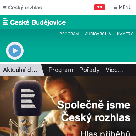
Přejít k hlavnímu obsahu
MENU
ŽIVĚ
PROGRAM
AUDIOARCHIV
KAMERY
Aktuální dění
Program
Pořady
Více
…