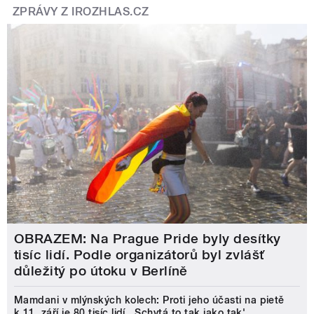
ZPRÁVY Z IROZHLAS.CZ
OBRAZEM: Na Prague Pride byly desítky
tisíc lidí. Podle organizátorů byl zvlášť
důležitý po útoku v Berlíně
Mamdani v mlýnských kolech: Proti jeho účasti na pietě
k 11. září je 80 tisíc lidí. ‚Schytá to tak jako tak'