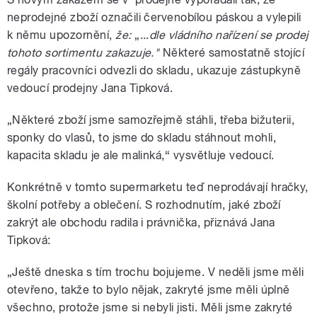
neprodejné zboží označili červenobílou páskou a vylepili
k němu upozornění,
že:
„...
dle vládního nařízení se prodej
tohoto sortimentu zakazuje."
Některé samostatně stojící
regály pracovníci odvezli do skladu, ukazuje zástupkyně
vedoucí prodejny Jana Tipková.
„Některé zboží jsme samozřejmě stáhli, třeba bižuterii,
sponky do vlasů, to jsme do skladu stáhnout mohli,
kapacita skladu je ale malinká,“ vysvětluje vedoucí.
Konkrétně v tomto supermarketu teď neprodávají hračky,
školní potřeby a oblečení. S rozhodnutím, jaké zboží
zakrýt ale obchodu radila i právnička, přiznává Jana
Tipková:
„Ještě dneska s tím trochu bojujeme. V neděli jsme měli
otevřeno, takže to bylo nějak, zakryté jsme měli úplně
všechno, protože jsme si nebyli jisti. Měli jsme zakryté