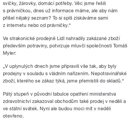
svíčky, žárovky, domácí potřeby. Věc jsme řešili
s právničkou, dnes už informace máme, ale aby nám
přišel nějaký seznam? To si spíš získáváme sami
z internetu nebo od právničky.“
Ve strakonické prodejně Lidl nahradily zakázané zboží
především potraviny, potvrzuje mluvčí společnosti Tomáš
Myler:
„V uplynulých dnech jsme připravili vše tak, aby byly
prodejny v souladu s vládním nařízením. Nepotravinářské
zboží, kterého se zákaz týká, jsme přemístili do skladů.“
Pátý stupeň v původní tabulce opatření ministerstva
zdravotnictví zakazoval obchodům také prodej v neděli a
ve státní svátek. Nyní ale budou moci mít v neděli
otevřeno.