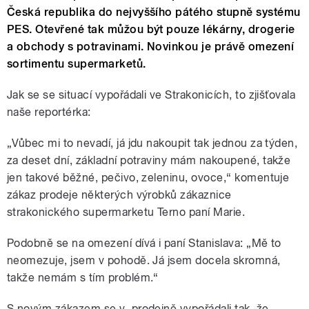
Česká republika do nejvyššího pátého stupně systému
PES. Otevřené tak můžou být pouze lékárny, drogerie
a obchody s potravinami. Novinkou je právě omezení
sortimentu supermarketů.
Jak se se situací vypořádali ve Strakonicích, to zjišťovala
naše reportérka:
„Vůbec mi to nevadí, já jdu nakoupit tak jednou za týden,
za deset dní, základní potraviny mám nakoupené, takže
jen takové běžné, pečivo, zeleninu, ovoce,“ komentuje
zákaz prodeje některých výrobků zákaznice
strakonického supermarketu Terno paní Marie.
Podobně se na omezení dívá i paní Stanislava: „Mě to
neomezuje, jsem v pohodě. Já jsem docela skromná,
takže nemám s tím problém.“
S novým zákazem se v prodejně vypořádali tak, že