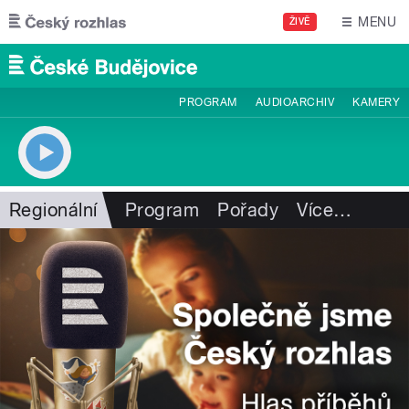
Přejít k hlavnímu obsahu
MENU
ŽIVĚ
PROGRAM
AUDIOARCHIV
KAMERY
Regionální
Program
Pořady
Více
…