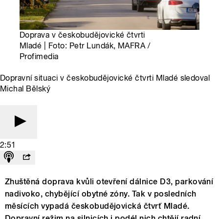
Doprava v českobudějovické čtvrti
Mladé | Foto: Petr Lundák, MAFRA /
Profimedia
Dopravní situaci v českobudějovické čtvrti Mladé sledoval
Michal Bělský
2:51
Zhuštěná doprava kvůli otevření dálnice D3, parkování
nadivoko, chybějící obytné zóny. Tak v posledních
měsících vypadá českobudějovická čtvrť Mladé.
Dopravní režim na silnicích i podél nich chtějí radní