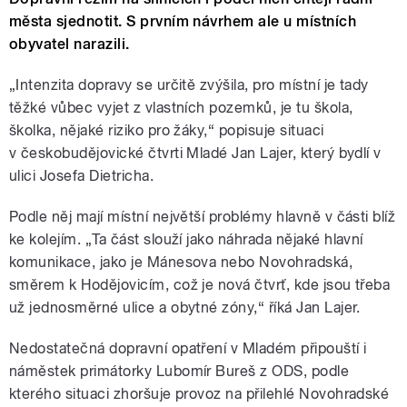
města sjednotit. S prvním návrhem ale u místních
obyvatel narazili.
„Intenzita dopravy se určitě zvýšila, pro místní je tady
těžké vůbec vyjet z vlastních pozemků, je tu škola,
školka, nějaké riziko pro žáky,“ popisuje situaci
v českobudějovické čtvrti Mladé Jan Lajer, který bydlí v
ulici Josefa Dietricha.
Podle něj mají místní největší problémy hlavně v části blíž
ke kolejím. „Ta část slouží jako náhrada nějaké hlavní
komunikace, jako je Mánesova nebo Novohradská,
směrem k Hodějovicím, což je nová čtvrť, kde jsou třeba
už jednosměrné ulice a obytné zóny,“ říká Jan Lajer.
Nedostatečná dopravní opatření v Mladém připouští i
náměstek primátorky Lubomír Bureš z ODS, podle
kterého situaci zhoršuje provoz na přilehlé Novohradské