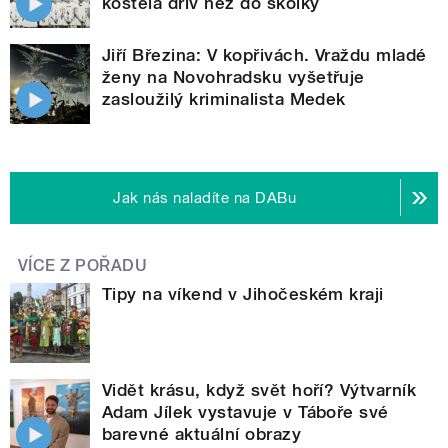
kostela dřív než do školky
Jiří Březina: V kopřivách. Vraždu mladé
ženy na Novohradsku vyšetřuje
zasloužilý kriminalista Medek
Jak nás naladíte na DABu
VÍCE Z POŘADU
Tipy na víkend v Jihočeském kraji
Vidět krásu, když svět hoří? Výtvarník
Adam Jílek vystavuje v Táboře své
barevné aktuální obrazy