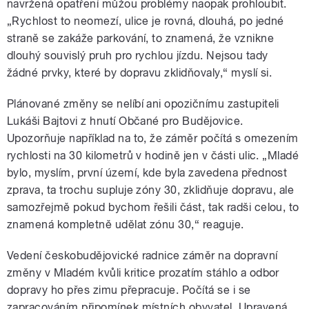
navržená opatření můžou problémy naopak prohloubit.
„Rychlost to neomezí, ulice je rovná, dlouhá, po jedné
straně se zakáže parkování, to znamená, že vznikne
dlouhý souvislý pruh pro rychlou jízdu. Nejsou tady
žádné prvky, které by dopravu zklidňovaly,“ myslí si.
Plánované změny se nelíbí ani opozičnímu zastupiteli
Lukáši Bajtovi z hnutí Občané pro Budějovice.
Upozorňuje například na to, že záměr počítá s omezením
rychlosti na 30 kilometrů v hodině jen v části ulic. „Mladé
bylo, myslím, první území, kde byla zavedena přednost
zprava, ta trochu supluje zóny 30, zklidňuje dopravu, ale
samozřejmě pokud bychom řešili část, tak radši celou, to
znamená kompletně udělat zónu 30,“ reaguje.
Vedení českobudějovické radnice záměr na dopravní
změny v Mladém kvůli kritice prozatím stáhlo a odbor
dopravy ho přes zimu přepracuje. Počítá se i se
zapracováním připomínek místních obyvatel. Upravená