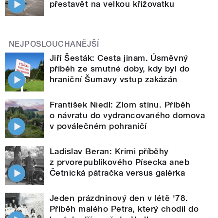
přestavět na velkou křižovatku
NEJPOSLOUCHANĚJŠÍ
Jiří Šesták: Cesta jinam. Úsměvný
příběh ze smutné doby, kdy byl do
hraniční Šumavy vstup zakázán
František Niedl: Zlom stínu. Příběh
o návratu do vydrancovaného domova
v poválečném pohraničí
Ladislav Beran: Krimi příběhy
z prvorepublikového Písecka aneb
Četnická pátračka versus galérka
Jeden prázdninový den v létě '78.
Příběh malého Petra, který chodil do