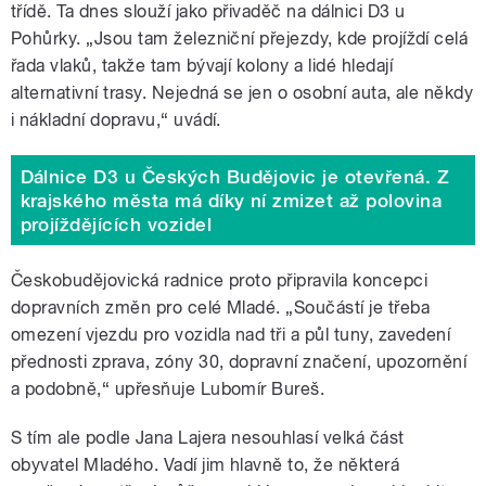
třídě. Ta dnes slouží jako přivaděč na dálnici D3 u
Pohůrky. „Jsou tam železniční přejezdy, kde projíždí celá
řada vlaků, takže tam bývají kolony a lidé hledají
alternativní trasy. Nejedná se jen o osobní auta, ale někdy
i nákladní dopravu,“ uvádí.
Dálnice D3 u Českých Budějovic je otevřená. Z
krajského města má díky ní zmizet až polovina
projíždějících vozidel
Českobudějovická radnice proto připravila koncepci
dopravních změn pro celé Mladé. „Součástí je třeba
omezení vjezdu pro vozidla nad tři a půl tuny, zavedení
přednosti zprava, zóny 30, dopravní značení, upozornění
a podobně,“ upřesňuje Lubomír Bureš.
S tím ale podle Jana Lajera nesouhlasí velká část
obyvatel Mladého. Vadí jim hlavně to, že některá