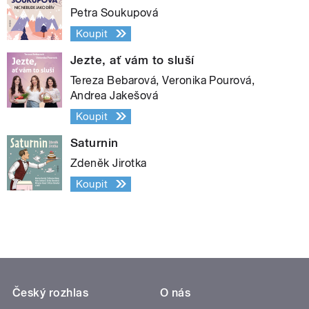
Petra Soukupová
Koupit
Jezte, ať vám to sluší
Tereza Bebarová, Veronika Pourová,
Andrea Jakešová
Koupit
Saturnin
Zdeněk Jirotka
Koupit
Český rozhlas
O nás