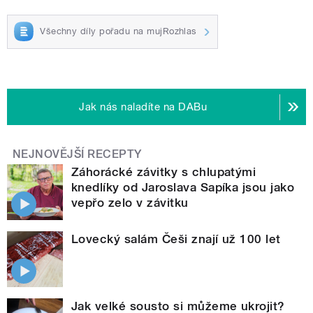
Všechny díly pořadu na mujRozhlas
Jak nás naladíte na DABu
NEJNOVĚJŠÍ RECEPTY
Záhorácké závitky s chlupatými
knedlíky od Jaroslava Sapíka jsou jako
vepřo zelo v závitku
Lovecký salám Češi znají už 100 let
Jak velké sousto si můžeme ukrojit?