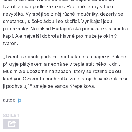
tvaroh z nich podle zákaznic Rodinné farmy v Luži
nevytéká. Vyrábějí se z něj různé moučníky, dezerty se
smetanou, s čokoládou i se skořicí. Vynikající jsou
pomazánky. Například Budapešťská pomazánka s cibulí a
kapií. Ale největší dobrota hlavně pro muže je oklihlý
tvaroh.
„Tvaroh se osolí, přidá se trochu kmínu a papriky. Pak se
přikryje plátýnkem a nechá se v teple stát několik dní.
Musím ale upozornit na zápach, který se rozline celou
kuchyní. Ovšem ta pochoutka za to stojí, hlavně chlapi si
ji pochvalují,“ směje se Vanda Křepelková.
autor:
jsl