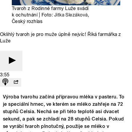
Tvaroh z Rodinné farmy Luže svádí
k ochutnání | Foto:
Jitka Slezáková
,
Český rozhlas
Oklihlý tvaroh je pro muže úplně nejvíc! Říká farmářka z
Luže
3:55
Výroba tvarohu začíná přípravou mléka v pasteru. To
je speciální hrnec, ve kterém se mléko zahřeje na 72
stupňů Celsia. Nechá se při této teplotě asi dvacet
sekund, a pak se zchladí na 28 stupňů Celsia. Pokud
se vyrábí tvaroh plnotučný, použije se mléko v