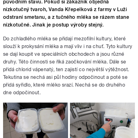
původním stavu. Pokud si zákazník objedná
nízkotučný tvaroh, Vanda Křepelková z farmy v Luži
odstraní smetanu, a z tučného mléka se rázem stane
nízkotučné. Jinak je postup výroby stejný.
Do zchladlého mléka se přidají mezofilní kultury, které
slouží k prokysání mléka a mají vliv i na chuť. Tyto kultury
se dají koupit ve speciálních obchodech a jsou různé
druhy. Této činnosti se říká zaočkování mléka. Dále se
přidá chlorid vápenatý, ten zajistí co největší výtěžnost.
Tekutina se nechá asi půl hodiny odpočinout a poté se
přidá syřidlo, které mléko srazí. Nechá se do druhého
dne odpočinout.