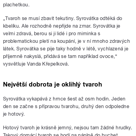
plachetkou.
„Tvaroh se musí zbavit tekutiny. Syrovátka odtéká do
kbelíku. Ale rozhodně nepřijde na zmar. Syrovátka je
velmi zdravá, berou si ji lidé i pro miminka s
problematickou pletí na koupání, je v ní mnoho zdravých
látek. Syrovátka se pije taky hodně v létě, vychlazená je
příjemně nakyslá, přidává se tam například ovoce,“
vysvětluje Vanda Křepelková.
Největší dobrota je oklihlý tvaroh
Syrovátka vykapává z hrnce šest až osm hodin. Jeden
den se začne s přípravou tvarohu, druhý den odpoledne
je hotový.
Hotový tvaroh je krásně jemný, nejsou tam žádné hrudky.
Takový domácí tvaroh se hodí na náplně do buchet,