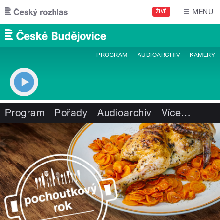
Přejít k hlavnímu obsahu
MENU
ŽIVĚ
PROGRAM
AUDIOARCHIV
KAMERY
Program
Pořady
Audioarchiv
Více
…