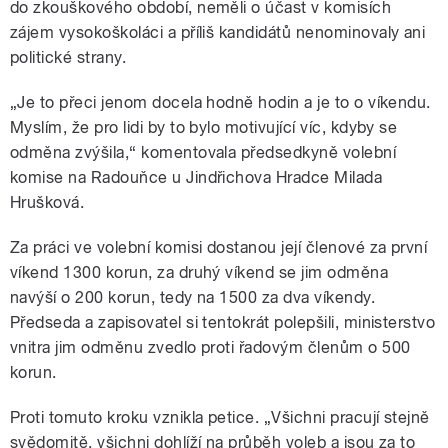
do zkouškového období, neměli o účast v komisích
zájem vysokoškoláci a příliš kandidátů nenominovaly ani
politické strany.
„Je to přeci jenom docela hodně hodin a je to o víkendu.
Myslím, že pro lidi by to bylo motivující víc, kdyby se
odměna zvýšila,“ komentovala předsedkyně volební
komise na Radouňce u Jindřichova Hradce Milada
Hrušková.
Za práci ve volební komisi dostanou její členové za první
víkend 1300 korun, za druhý víkend se jim odměna
navýší o 200 korun, tedy na 1500 za dva víkendy.
Předseda a zapisovatel si tentokrát polepšili, ministerstvo
vnitra jim odměnu zvedlo proti řadovým členům o 500
korun.
Proti tomuto kroku vznikla petice. „Všichni pracují stejně
svědomitě, všichni dohlíží na průběh voleb a jsou za to