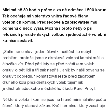
Minimálně 30 hodin práce a za ně odměna 1500 korun.
Tak oceňuje ministerstvo vnitra řadové členy
volebních komisí. Předsedové a zapisovatelé mají
odměnu o něco vyšší. Možná i proto nebylo při
letošních prezidentských volbách jednoduché volební
komise sestavit.
„Zatím se omluvil jeden člověk, naštěstí to nebyl
problém, protože jsme v okrskové volební komisi měli o
člověka víc. Před pěti lety se před začátkem voleb
omluvilo pět lidí a tři pak nepřišli, aniž by našli odvahu se
omluvit dopředu,“ konstatoval ještě před začátkem
druhého kola prezidentských voleb tajemník
jindřichohradeckého městského úřadu Karel Přibyl.
Některé volební komise jsou na hraně minimálního počtu
členů, který stanoví zákon. Kvůli termínu, který zasahuje