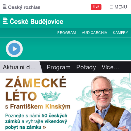
Přejít k hlavnímu obsahu
MENU
ŽIVĚ
PROGRAM
AUDIOARCHIV
KAMERY
Aktuální dění
Program
Pořady
Více
…