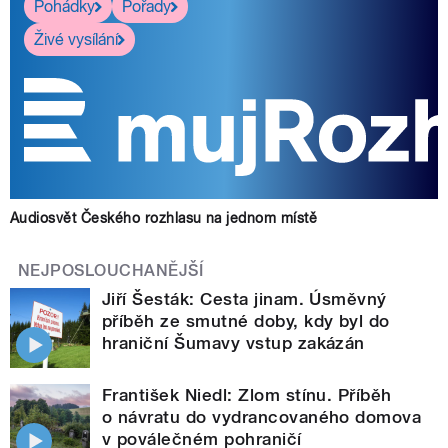
Pohádky
Pořady
Živé vysílání
Audiosvět Českého rozhlasu na jednom místě
NEJPOSLOUCHANĚJŠÍ
Jiří Šesták: Cesta jinam. Úsměvný
příběh ze smutné doby, kdy byl do
hraniční Šumavy vstup zakázán
František Niedl: Zlom stínu. Příběh
o návratu do vydrancovaného domova
v poválečném pohraničí