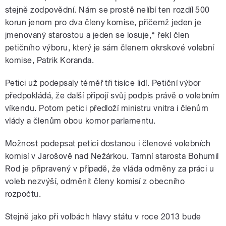
stejně zodpovědní. Nám se prostě nelíbí ten rozdíl 500
korun jenom pro dva členy komise, přičemž jeden je
jmenovaný starostou a jeden se losuje,“ řekl člen
petičního výboru, který je sám členem okrskové volební
komise, Patrik Koranda.
Petici už podepsaly téměř tři tisíce lidí. Petiční výbor
předpokládá, že další připojí svůj podpis právě o volebním
víkendu. Potom petici předloží ministru vnitra i členům
vlády a členům obou komor parlamentu.
Možnost podepsat petici dostanou i členové volebních
komisí v Jarošově nad Nežárkou. Tamní starosta Bohumil
Rod je připravený v případě, že vláda odměny za práci u
voleb nezvýší, odměnit členy komisí z obecního
rozpočtu.
Stejně jako při volbách hlavy státu v roce 2013 bude