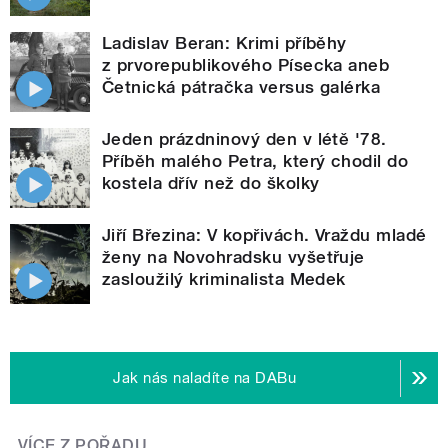
Ladislav Beran: Krimi příběhy
z prvorepublikového Písecka aneb
Četnická pátračka versus galérka
Jeden prázdninový den v létě '78.
Příběh malého Petra, který chodil do
kostela dřív než do školky
Jiří Březina: V kopřivách. Vraždu mladé
ženy na Novohradsku vyšetřuje
zasloužilý kriminalista Medek
Jak nás naladíte na DABu
VÍCE Z POŘADU