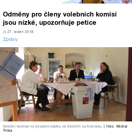
Odměny pro členy volebních komisí
jsou nízké, upozorňuje petice
27. leden 2018
Zprávy
Volební komise na bývalém statku ve Štolmíři na Kolínsku
|
foto:
Michal
Trnka