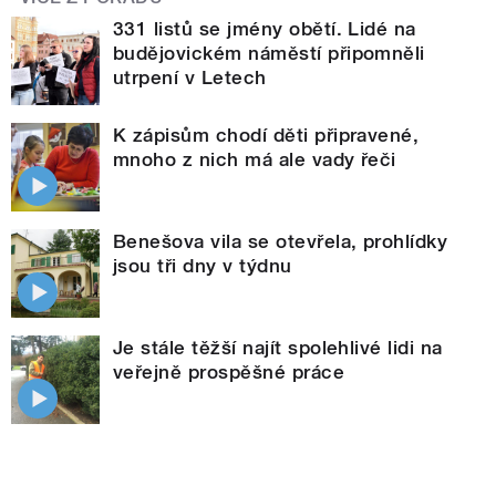
331 listů se jmény obětí. Lidé na
budějovickém náměstí připomněli
utrpení v Letech
K zápisům chodí děti připravené,
mnoho z nich má ale vady řeči
Benešova vila se otevřela, prohlídky
jsou tři dny v týdnu
Je stále těžší najít spolehlivé lidi na
veřejně prospěšné práce