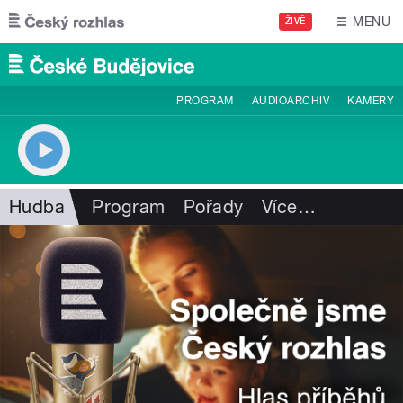
Přejít k hlavnímu obsahu
MENU
ŽIVĚ
PROGRAM
AUDIOARCHIV
KAMERY
Hudba
Program
Pořady
Více
…