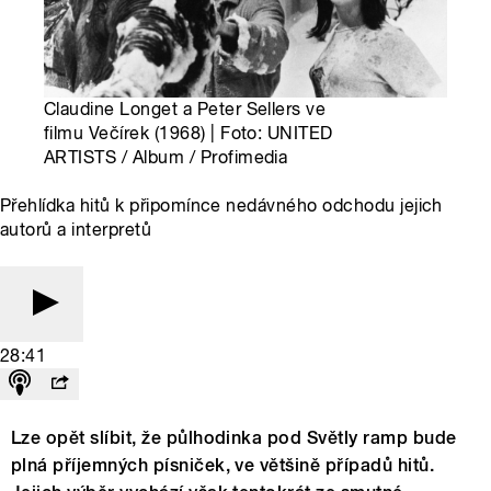
Claudine Longet a Peter Sellers ve
filmu Večírek (1968) | Foto: UNITED
ARTISTS / Album / Profimedia
Přehlídka hitů k připomínce nedávného odchodu jejich
autorů a interpretů
28:41
Lze opět slíbit, že půlhodinka pod Světly ramp bude
plná příjemných písniček, ve většině případů hitů.