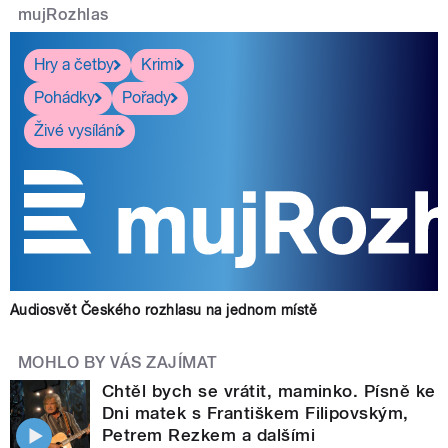
mujRozhlas
Hry a četby
Krimi
Pohádky
Pořady
Živé vysílání
Audiosvět Českého rozhlasu na jednom místě
MOHLO BY VÁS ZAJÍMAT
Chtěl bych se vrátit, maminko. Písně ke
Dni matek s Františkem Filipovským,
Petrem Rezkem a dalšími