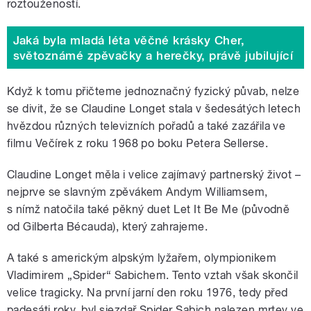
roztoužeností.
Jaká byla mladá léta věčné krásky Cher,
světoznámé zpěvačky a herečky, právě jubilující
Když k tomu přičteme jednoznačný fyzický půvab, nelze
se divit, že se Claudine Longet stala v šedesátých letech
hvězdou různých televizních pořadů a také zazářila ve
filmu Večírek z roku 1968 po boku Petera Sellerse.
Claudine Longet měla i velice zajímavý partnerský život –
nejprve se slavným zpěvákem Andym Williamsem,
s nímž natočila také pěkný duet Let It Be Me (původně
od Gilberta Bécauda), který zahrajeme.
A také s americkým alpským lyžařem, olympionikem
Vladimirem „Spider“ Sabichem. Tento vztah však skončil
velice tragicky. Na první jarní den roku 1976, tedy před
padesáti roky, byl sjezdař Spider Sabich nalezen mrtev ve