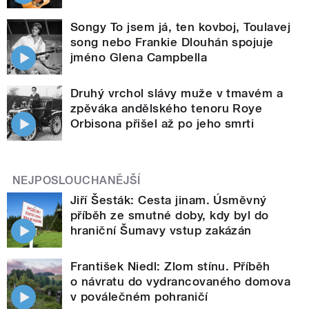
Songy To jsem já, ten kovboj, Toulavej
song nebo Frankie Dlouhán spojuje
jméno Glena Campbella
Druhý vrchol slávy muže v tmavém a
zpěváka andělského tenoru Roye
Orbisona přišel až po jeho smrti
NEJPOSLOUCHANĚJŠÍ
Jiří Šesták: Cesta jinam. Úsměvný
příběh ze smutné doby, kdy byl do
hraniční Šumavy vstup zakázán
František Niedl: Zlom stínu. Příběh
o návratu do vydrancovaného domova
v poválečném pohraničí