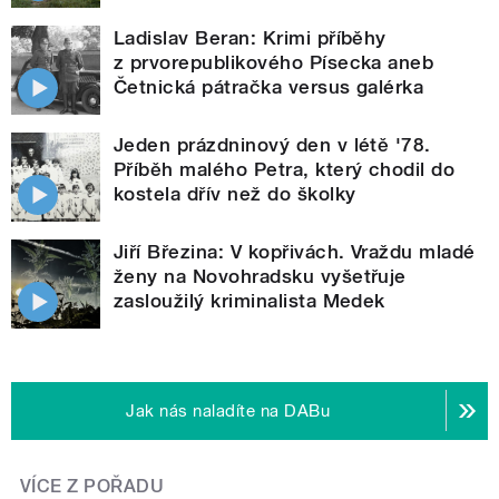
Ladislav Beran: Krimi příběhy
z prvorepublikového Písecka aneb
Četnická pátračka versus galérka
Jeden prázdninový den v létě '78.
Příběh malého Petra, který chodil do
kostela dřív než do školky
Jiří Březina: V kopřivách. Vraždu mladé
ženy na Novohradsku vyšetřuje
zasloužilý kriminalista Medek
Jak nás naladíte na DABu
VÍCE Z POŘADU