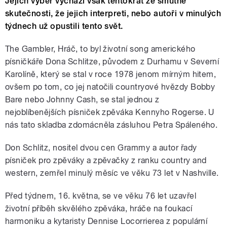
Jejich výběr vychází však tentokrát ze smutné
skutečnosti, že jejich interpreti, nebo autoři v minulých
týdnech už opustili tento svět.
The Gambler, Hráč, to byl životní song amerického
písničkáře Dona Schlitze, původem z Durhamu v Severní
Karolíně, který se stal v roce 1978 jenom mírným hitem,
ovšem po tom, co jej natočili countryové hvězdy Bobby
Bare nebo Johnny Cash, se stal jednou z
nejoblíbenějších písniček zpěváka Kennyho Rogerse. U
nás tato skladba zdomácněla zásluhou Petra Spáleného.
Don Schlitz, nositel dvou cen Grammy a autor řady
písniček pro zpěváky a zpěvačky z ranku country and
western, zemřel minulý měsíc ve věku 73 let v Nashville.
Před týdnem, 16. května, se ve věku 76 let uzavřel
životní příběh skvělého zpěváka, hráče na foukací
harmoniku a kytaristy Dennise Locorrierea z populární