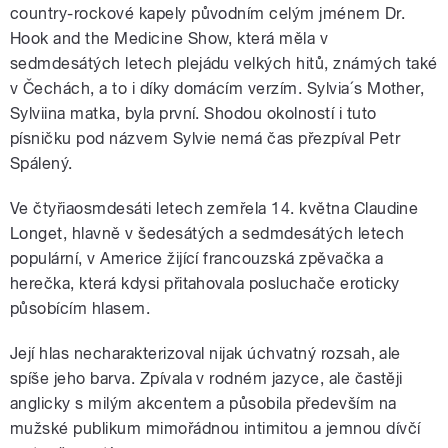
country-rockové kapely původním celým jménem Dr.
Hook and the Medicine Show, která měla v
sedmdesátých letech plejádu velkých hitů, známých také
v Čechách, a to i díky domácím verzím. Sylvia´s Mother,
Sylviina matka, byla první. Shodou okolností i tuto
písničku pod názvem Sylvie nemá čas přezpíval Petr
Spálený.
Ve čtyřiaosmdesáti letech zemřela 14. května Claudine
Longet, hlavně v šedesátých a sedmdesátých letech
populární, v Americe žijící francouzská zpěvačka a
herečka, která kdysi přitahovala posluchače eroticky
působícím hlasem.
Její hlas necharakterizoval nijak úchvatný rozsah, ale
spíše jeho barva. Zpívala v rodném jazyce, ale častěji
anglicky s milým akcentem a působila především na
mužské publikum mimořádnou intimitou a jemnou dívčí