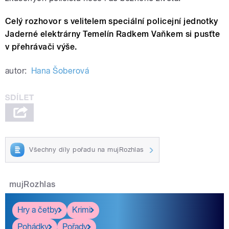
Celý rozhovor s velitelem speciální policejní jednotky
Jaderné elektrárny Temelín Radkem Vaňkem si pusťte
v přehrávači výše.
autor:
Hana Šoberová
Všechny díly pořadu na mujRozhlas
mujRozhlas
Hry a četby
Krimi
Pohádky
Pořady