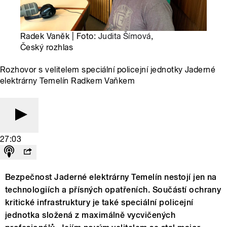
Radek Vaněk | Foto:
Judita Šímová
,
Český rozhlas
Rozhovor s velitelem speciální policejní jednotky Jaderné
elektrárny Temelín Radkem Vaňkem
27:03
Bezpečnost Jaderné elektrárny Temelín nestojí jen na
technologiích a přísných opatřeních. Součástí ochrany
kritické infrastruktury je také speciální policejní
jednotka složená z maximálně vycvičených