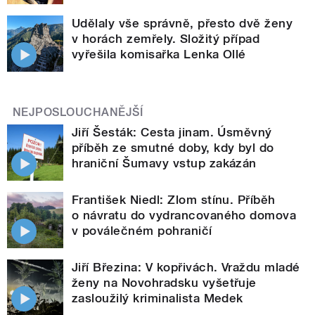
Udělaly vše správně, přesto dvě ženy
v horách zemřely. Složitý případ
vyřešila komisařka Lenka Ollé
NEJPOSLOUCHANĚJŠÍ
Jiří Šesták: Cesta jinam. Úsměvný
příběh ze smutné doby, kdy byl do
hraniční Šumavy vstup zakázán
František Niedl: Zlom stínu. Příběh
o návratu do vydrancovaného domova
v poválečném pohraničí
Jiří Březina: V kopřivách. Vraždu mladé
ženy na Novohradsku vyšetřuje
zasloužilý kriminalista Medek