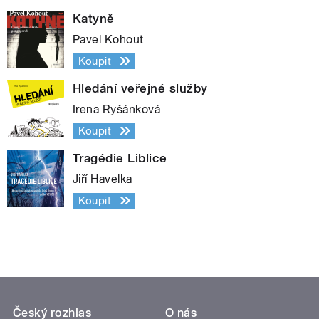
Katyně
Pavel Kohout
Koupit
Hledání veřejné služby
Irena Ryšánková
Koupit
Tragédie Liblice
Jiří Havelka
Koupit
Český rozhlas
O nás