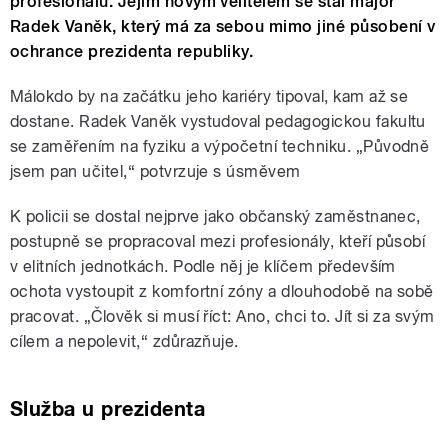
profesionálů. Jejím novým velitelem se stal major
Radek Vaněk, který má za sebou mimo jiné působení v
ochrance prezidenta republiky.
Málokdo by na začátku jeho kariéry tipoval, kam až se
dostane. Radek Vaněk vystudoval pedagogickou fakultu
se zaměřením na fyziku a výpočetní techniku. „Původně
jsem pan učitel,“ potvrzuje s úsměvem
K policii se dostal nejprve jako občanský zaměstnanec,
postupně se propracoval mezi profesionály, kteří působí
v elitních jednotkách. Podle něj je klíčem především
ochota vystoupit z komfortní zóny a dlouhodobě na sobě
pracovat. „Člověk si musí říct: Ano, chci to. Jít si za svým
cílem a nepolevit,“ zdůrazňuje.
Služba u prezidenta