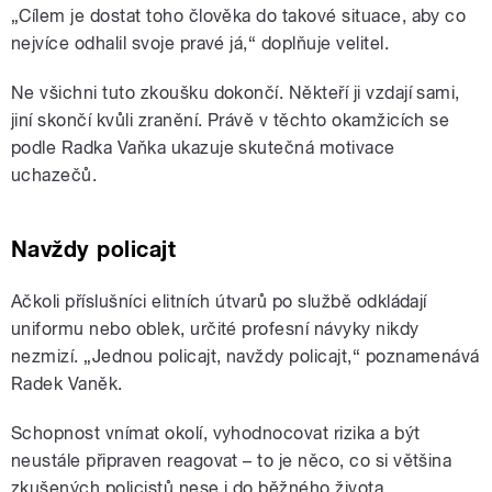
„Cílem je dostat toho člověka do takové situace, aby co
nejvíce odhalil svoje pravé já,“ doplňuje velitel.
Ne všichni tuto zkoušku dokončí. Někteří ji vzdají sami,
jiní skončí kvůli zranění. Právě v těchto okamžicích se
podle Radka Vaňka ukazuje skutečná motivace
uchazečů.
Navždy policajt
Ačkoli příslušníci elitních útvarů po službě odkládají
uniformu nebo oblek, určité profesní návyky nikdy
nezmizí. „Jednou policajt, navždy policajt,“ poznamenává
Radek Vaněk.
Schopnost vnímat okolí, vyhodnocovat rizika a být
neustále připraven reagovat – to je něco, co si většina
zkušených policistů nese i do běžného života.