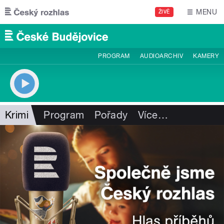
Přejít k hlavnímu obsahu
MENU
ŽIVĚ
PROGRAM
AUDIOARCHIV
KAMERY
Krimi
Program
Pořady
Více
…