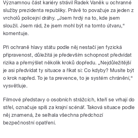
Významnou část kariéry strávil Radek Vaněk u ochranné
služby prezidenta republiky. Právě to považuje za jeden z
vrcholů policejní dráhy. „Jsem hrdý na to, kde jsem
sloužil. Jsem rád, že jsem mohl být na tomto útvaru,“
komentuje.
Při ochraně hlavy státu podle něj nestačí jen fyzická
připravenost, důležitá je především schopnost předvídat
rizika a přemýšlet několik kroků dopředu. „Nejdůležitější
je asi předvídat ty situace a říkat si: Co kdyby? Musíte být
o krok napřed. To je ta prevence, to je systém chránění,“
vysvětluje.
Filmové představy o osobních strážcích, kteří se vrhají do
střel, označuje spíš za krajní scénář. Taková situace podle
něj znamená, že selhala všechna předchozí
bezpečnostní opatření.