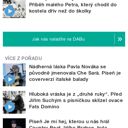
Příběh malého Petra, který chodil do
kostela dřív než do školky
Jak nás naladíte na DABu
VÍCE Z POŘADU
Nádherná láska Pavla Nováka se
původně jmenovala Che Sarà. Píseň je
coververzí italské balady
Hluboká vráska je z „druhé ruky“. Před
Jiřím Suchým s písničkou sklízel ovace
Fats Domino
Píseň Je mi hej, kterou u nás hrál
Country Beat Jiřího Brabce, byla