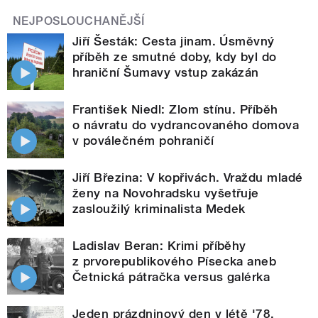
NEJPOSLOUCHANĚJŠÍ
Jiří Šesták: Cesta jinam. Úsměvný
příběh ze smutné doby, kdy byl do
hraniční Šumavy vstup zakázán
František Niedl: Zlom stínu. Příběh
o návratu do vydrancovaného domova
v poválečném pohraničí
Jiří Březina: V kopřivách. Vraždu mladé
ženy na Novohradsku vyšetřuje
zasloužilý kriminalista Medek
Ladislav Beran: Krimi příběhy
z prvorepublikového Písecka aneb
Četnická pátračka versus galérka
Jeden prázdninový den v létě '78.