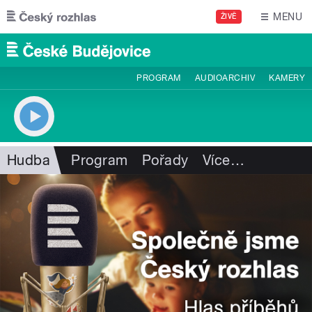
Přejít k hlavnímu obsahu
MENU
ŽIVĚ
PROGRAM
AUDIOARCHIV
KAMERY
Hudba
Program
Pořady
Více
…