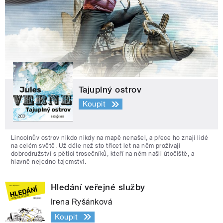
Tajuplný ostrov
Koupit
Lincolnův ostrov nikdo nikdy na mapě nenašel, a přece ho znají lidé
na celém světě. Už déle než sto třicet let na něm prožívají
dobrodružství s pěticí trosečníků, kteří na něm našli útočiště, a
hlavně nejedno tajemství.
Hledání veřejné služby
Irena Ryšánková
Koupit