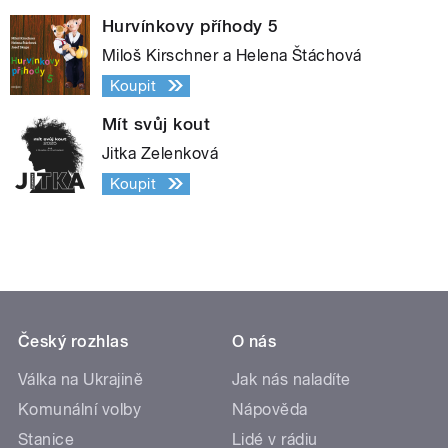
Hurvínkovy příhody 5
Miloš Kirschner a Helena Štáchová
Koupit
Mít svůj kout
Jitka Zelenková
Koupit
Český rozhlas
O nás
Válka na Ukrajině
Jak nás naladíte
Komunální volby
Nápověda
Stanice
Lidé v rádiu