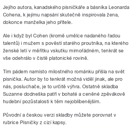
Jejího autora, kanadského písničkáře a básníka Leonarda
Cohena, k jejímu napsání skutečně inspirovala žena,
dokonce manželka jeho přítele.
Ale i když byl Cohen (kromě umělce nadaného řadou
talentů) i mužem s pověstí starého proutníka, na kterého
ženské letí v měřítku vskutku mimořádném, tenkrát se
vše odehrálo v čistě platonické rovině.
Tím pádem namísto milostného románku přišla na svět
písnička. Autor by to tenkrát možná viděl jinak, ale pro
nás, posluchače, je to určitě výhra. Ostatně skladba
Suzanne dodneška patří v bohaté a ceněné zpěvákově
hudební pozůstalosti k těm nejoblíbenějším.
Původní a českou verzi skladby můžete porovnat v
rubrice Písničky z cizí kapsy.