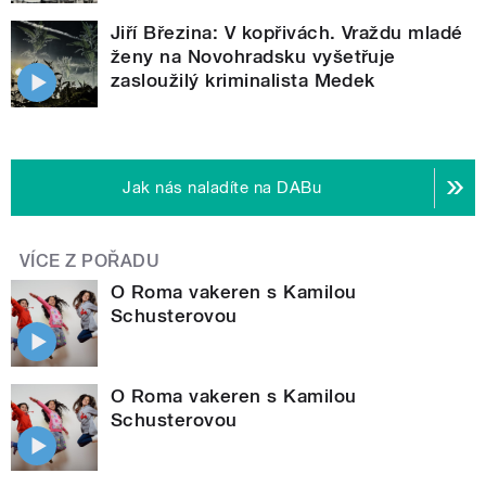
Jiří Březina: V kopřivách. Vraždu mladé
ženy na Novohradsku vyšetřuje
zasloužilý kriminalista Medek
Jak nás naladíte na DABu
VÍCE Z POŘADU
O Roma vakeren s Kamilou
Schusterovou
O Roma vakeren s Kamilou
Schusterovou