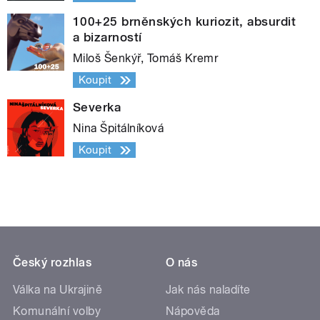
100+25 brněnských kuriozit, absurdit
a bizarností
Miloš Šenkýř, Tomáš Kremr
Koupit
Severka
Nina Špitálníková
Koupit
Český rozhlas
O nás
Válka na Ukrajině
Jak nás naladíte
Komunální volby
Nápověda