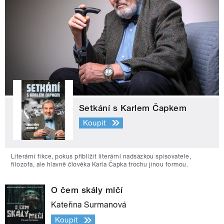
Setkání s Karlem Čapkem
Koupit
Literární fikce, pokus přiblížit literární nadsázkou spisovatele,
filozofa, ale hlavně člověka Karla Čapka trochu jinou formou.
O čem skály mlčí
Kateřina Surmanová
Koupit