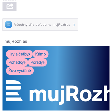
Všechny díly pořadu na mujRozhlas
mujRozhlas
Hry a četby
Krimi
Pohádky
Pořady
Živé vysílání