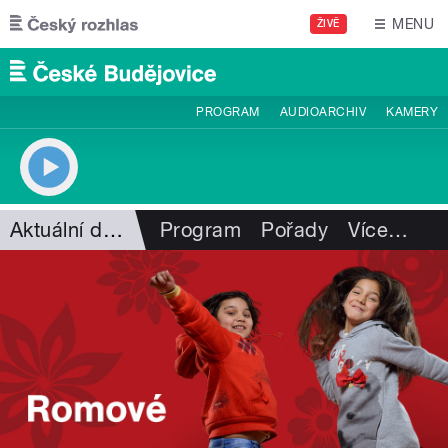
Přejít k hlavnímu obsahu
MENU
ŽIVĚ
PROGRAM
AUDIOARCHIV
KAMERY
Aktuální dění
Program
Pořady
Více
…