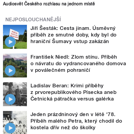
Audiosvět Českého rozhlasu na jednom místě
NEJPOSLOUCHANĚJŠÍ
Jiří Šesták: Cesta jinam. Úsměvný
příběh ze smutné doby, kdy byl do
hraniční Šumavy vstup zakázán
František Niedl: Zlom stínu. Příběh
o návratu do vydrancovaného domova
v poválečném pohraničí
Ladislav Beran: Krimi příběhy
z prvorepublikového Písecka aneb
Četnická pátračka versus galérka
Jeden prázdninový den v létě '78.
Příběh malého Petra, který chodil do
kostela dřív než do školky