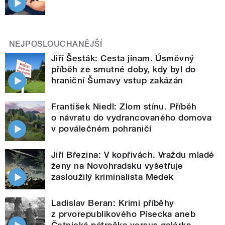
NEJPOSLOUCHANĚJŠÍ
Jiří Šesták: Cesta jinam. Úsměvný
příběh ze smutné doby, kdy byl do
hraniční Šumavy vstup zakázán
František Niedl: Zlom stínu. Příběh
o návratu do vydrancovaného domova
v poválečném pohraničí
Jiří Březina: V kopřivách. Vraždu mladé
ženy na Novohradsku vyšetřuje
zasloužilý kriminalista Medek
Ladislav Beran: Krimi příběhy
z prvorepublikového Písecka aneb
Četnická pátračka versus galérka