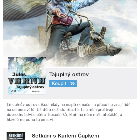
Tajuplný ostrov
Koupit
Lincolnův ostrov nikdo nikdy na mapě nenašel, a přece ho znají lidé
na celém světě. Už déle než sto třicet let na něm prožívají
dobrodružství s pěticí trosečníků, kteří na něm našli útočiště, a
hlavně nejedno tajemství.
Setkání s Karlem Čapkem