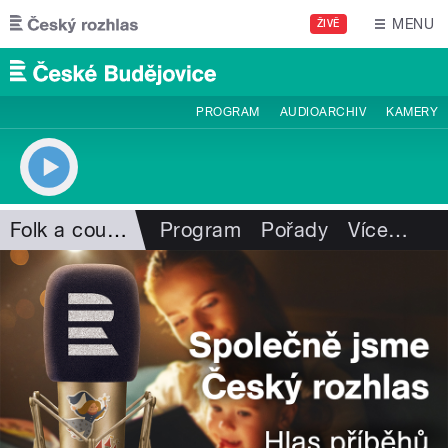
Přejít k hlavnímu obsahu
MENU
ŽIVĚ
PROGRAM
AUDIOARCHIV
KAMERY
Folk a country
Program
Pořady
Více
…