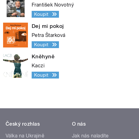
František Novotný
Koupit
Dej mi pokoj
Petra Štarková
Koupit
Kněhyně
Kaczi
Koupit
Český rozhlas
O nás
Válka na Ukrajině
Jak nás naladíte