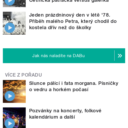
Jeden prázdninový den v létě '78.
Příběh malého Petra, který chodil do
kostela dřív než do školky
Jak nás naladíte na DABu
VÍCE Z POŘADU
Slunce pálící i fata morgana. Písničky
o vedru a horkém počasí
Pozvánky na koncerty, folkové
kalendárium a další