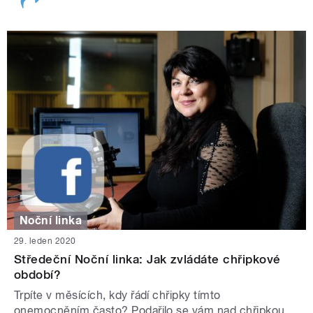
Noční linka
29. leden 2020
Středeční Noční linka: Jak zvládáte chřipkové
období?
Trpíte v měsících, kdy řádí chřipky tímto
onemocněním často? Podařilo se vám nad chřipkou