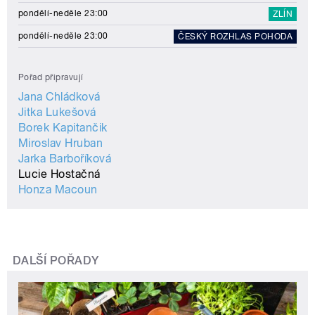
pondělí-neděle 23:00
ZLÍN
pondělí-neděle 23:00
ČESKÝ ROZHLAS POHODA
Pořad připravují
Jana Chládková
Jitka Lukešová
Borek Kapitančik
Miroslav Hruban
Jarka Barboříková
Lucie Hostačná
Honza Macoun
DALŠÍ POŘADY