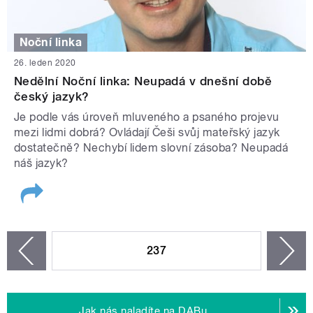
Noční linka
26. leden 2020
Nedělní Noční linka: Neupadá v dnešní době
český jazyk?
Je podle vás úroveň mluveného a psaného projevu
mezi lidmi dobrá? Ovládají Češi svůj mateřský jazyk
dostatečně? Nechybí lidem slovní zásoba? Neupadá
náš jazyk?
STRÁNKY
237
n
zí
Jak nás naladíte na DABu