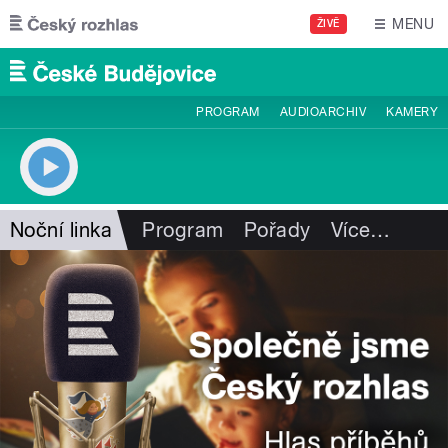
Přejít k hlavnímu obsahu
MENU
ŽIVĚ
PROGRAM
AUDIOARCHIV
KAMERY
Noční linka
Program
Pořady
Více
…