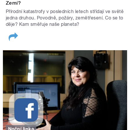
Zemí?
Přírodní katastrofy v posledních letech střídají ve světě
jedna druhou. Povodně, požáry, zemětřesení. Co se to
děje? Kam směřuje naše planeta?
Noční linka