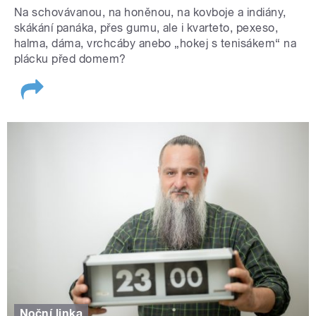
Na schovávanou, na honěnou, na kovboje a indiány,
skákání panáka, přes gumu, ale i kvarteto, pexeso,
halma, dáma, vrchcáby anebo „hokej s tenisákem“ na
plácku před domem?
Noční linka