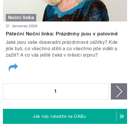
Noční linka
31. červenec 2026
Páteční Noční linka: Prázdniny jsou v polovině
Jaké jsou vaše dosavadní prázdninové zážitky? Kde
jste byli, co všechno stihli a co všechno jste viděli a
zažili? A co vás ještě čeká v měsíci srpnu?
STRÁNKY
1
n
Jak nás naladíte na DABu