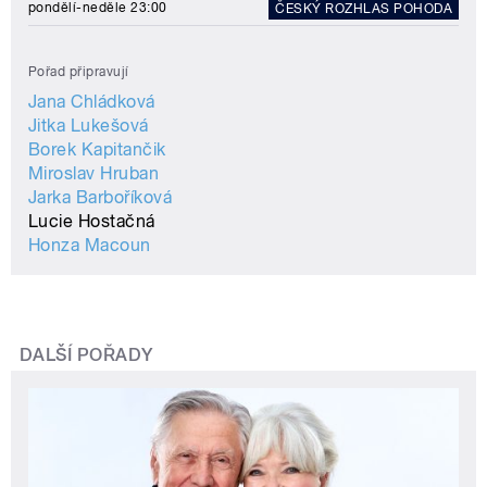
pondělí-neděle 23:00
ČESKÝ ROZHLAS POHODA
Pořad připravují
Jana Chládková
Jitka Lukešová
Borek Kapitančik
Miroslav Hruban
Jarka Barboříková
Lucie Hostačná
Honza Macoun
DALŠÍ POŘADY