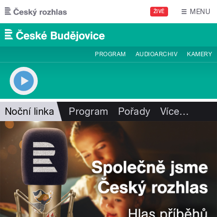
Přejít k hlavnímu obsahu
MENU
ŽIVĚ
PROGRAM
AUDIOARCHIV
KAMERY
Noční linka
Program
Pořady
Více
…