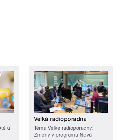
ní »
Velká radioporadna
otě u
Téma Velké radioporadny:
Změny v programu Nová