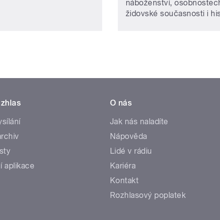
náboženství, osobnostec
židovské současnosti i hist
zhlas
O nás
ysílání
Jak nás naladíte
rchiv
Nápověda
sty
Lidé v rádiu
í aplikace
Kariéra
Kontakt
Rozhlasový poplatek