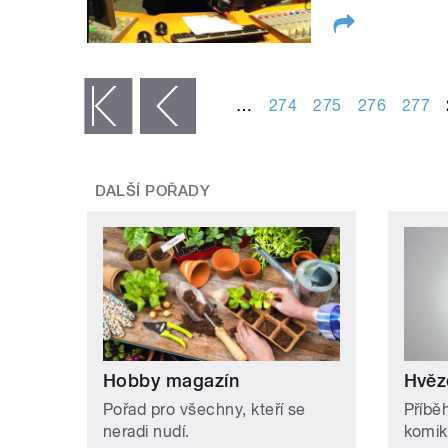
STRÁNKY
…
274
275
276
277
« první
‹ předchozí
DALŠÍ POŘADY
Hobby magazín
Hvěz
Pořad pro všechny, kteří se
Příbě
neradi nudí.
komik