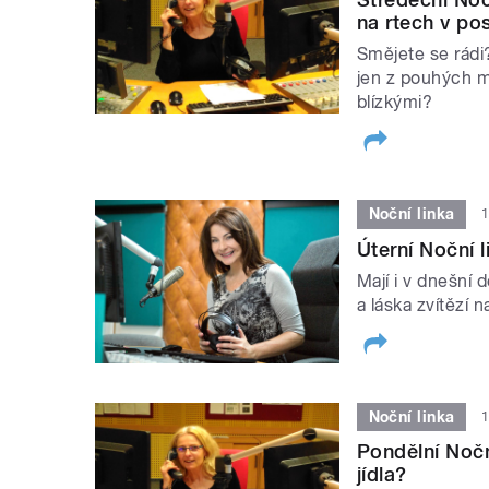
na rtech v po
Smějete se rádi
jen z pouhých ma
blízkými?
Noční linka
1
Úterní Noční l
Mají i v dnešní 
a láska zvítězí n
Noční linka
1
Pondělní Noční
jídla?