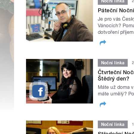
Noční linka
2
Páteční Noční
Je pro vás Česk
Vánocích? Pomáh
dotvoření příje
Noční linka
2
Čtvrteční Noč
Štědrý den?
Máte už doma v
máte umělý? P
Noční linka
1
Středeční Noč