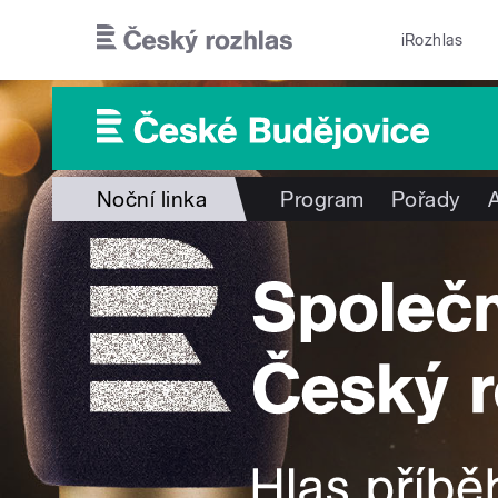
Přejít k hlavnímu obsahu
iRozhlas
Noční linka
Program
Pořady