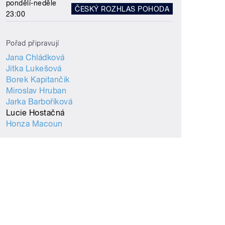
pondělí-neděle
ČESKÝ ROZHLAS POHODA
23:00
Pořad připravují
Jana Chládková
Jitka Lukešová
Borek Kapitančik
Miroslav Hruban
Jarka Barboříková
Lucie Hostačná
Honza Macoun