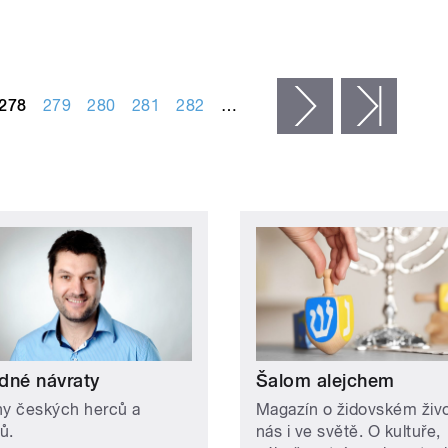
278
279
280
281
282
…
následující ›
posled
dné návraty
Šalom alejchem
hy českých herců a
Magazín o židovském živ
ů.
nás i ve světě. O kultuře,