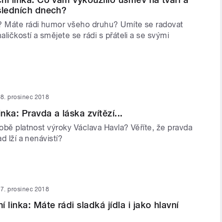
sledních dnech?
? Máte rádi humor všeho druhu? Umíte se radovat
ličkostí a smějete se rádi s přáteli a se svými
8. prosinec 2018
inka: Pravda a láska zvítězí...
době platnost výroky Václava Havla? Věříte, že pravda
ad lží a nenávistí?
7. prosinec 2018
 linka: Máte rádi sladká jídla i jako hlavní