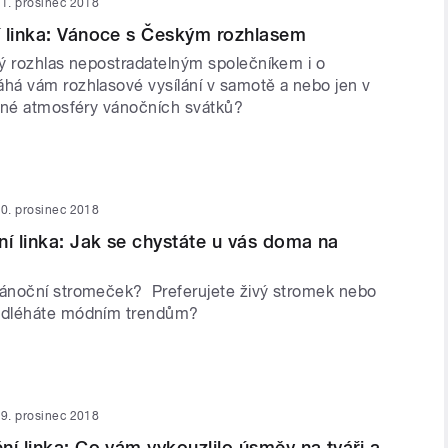
1. prosinec 2018
 linka: Vánoce s Českým rozhlasem
ý rozhlas nepostradatelným společníkem i o
á vám rozhlasové vysílání v samotě a nebo jen v
mné atmosféry vánočních svátků?
0. prosinec 2018
ní linka: Jak se chystáte u vás doma na
ánoční stromeček? Preferujete živý stromek nebo
odléháte módním trendům?
9. prosinec 2018
ní linka: Co vám vykouzlilo úsměv na tváři a