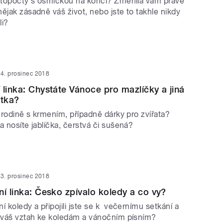
letopočty s osmičkou na konci? Změnila vám právě
ějak zásadně váš život, nebo jste to takhle nikdy
li?
4. prosinec 2018
 linka: Chystáte Vánoce pro mazlíčky a jiná
átka?
í rodině s krmením, případně dárky pro zvířata?
a nosíte jablíčka, čerstvá či sušená?
3. prosinec 2018
ní linka: Česko zpívalo koledy a co vy?
í koledy a připojili jste se k večernímu setkání a
e váš vztah ke koledám a vánočním písním?