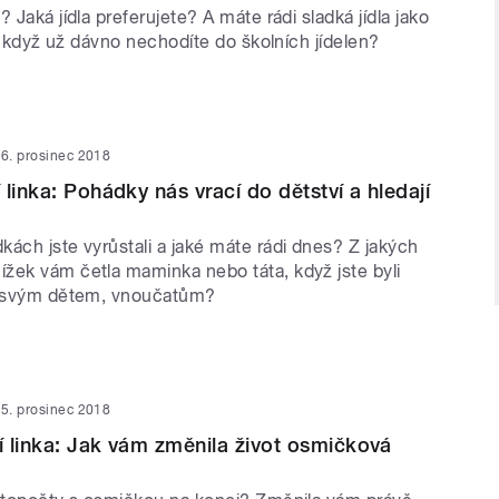
? Jaká jídla preferujete? A máte rádi sladká jídla jako
eď, když už dávno nechodíte do školních jídelen?
6. prosinec 2018
linka: Pohádky nás vrací do dětství a hledají
ách jste vyrůstali a jaké máte rádi dnes? Z jakých
žek vám četla maminka nebo táta, když jste byli
vy svým dětem, vnoučatům?
5. prosinec 2018
 linka: Jak vám změnila život osmičková