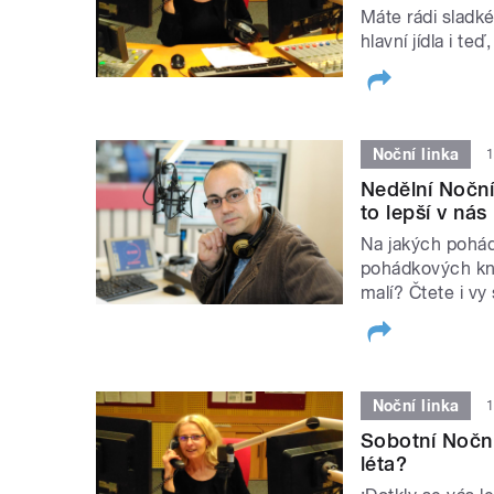
Máte rádi sladké
hlavní jídla i t
Noční linka
1
Nedělní Noční 
to lepší v nás
Na jakých pohádk
pohádkových kní
malí? Čtete i 
Noční linka
1
Sobotní Noční
léta?