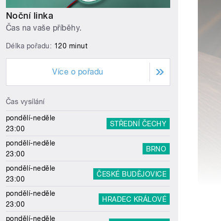
Noční linka
Čas na vaše příběhy.
Délka pořadu:
120 minut
Více o pořadu
Čas vysílání
pondělí-neděle
STŘEDNÍ ČECHY
23:00
pondělí-neděle
BRNO
23:00
pondělí-neděle
ČESKÉ BUDĚJOVICE
23:00
pondělí-neděle
HRADEC KRÁLOVÉ
23:00
pondělí-neděle