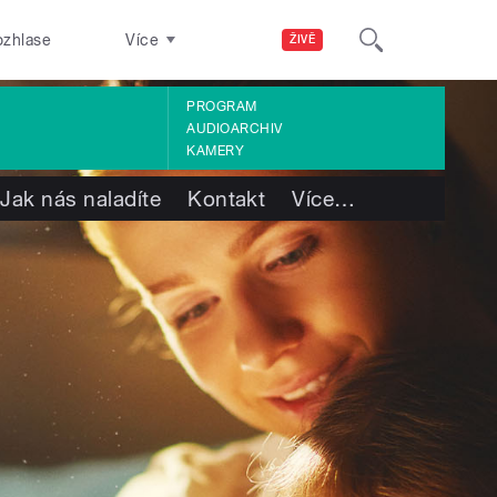
ozhlase
Více
ŽIVĚ
PROGRAM
AUDIOARCHIV
KAMERY
Jak nás naladíte
Kontakt
Více
…