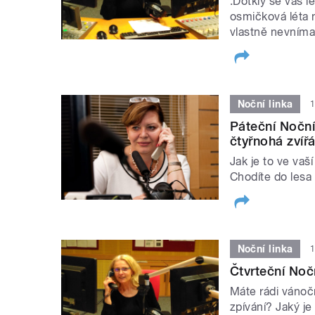
:Dotkly se vás 
osmičková léta n
vlastně nevníma
Noční linka
1
Páteční Noční
čtyřnohá zvíř
Jak je to ve vaš
Chodíte do lesa 
Noční linka
1
Čtvrteční Noč
Máte rádi vánočn
zpívání? Jaký j