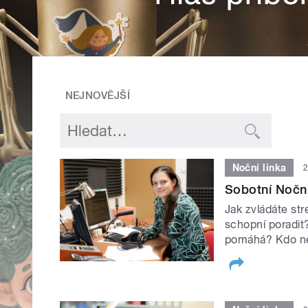
NEJNOVĚJŠÍ
Noční linka
2
Sobotní Noční
Jak zvládáte str
schopní poradit
pomáhá? Kdo ne