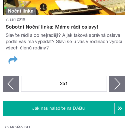
Noční linka
7. září 2019
Sobotní Noční linka: Máme rádi oslavy!
Slavíte rádi a co nejraději? A jak taková správná oslava
podle vás má vypadat? Slaví se u vás v rodinách výročí
všech členů rodiny?
STRÁNKY
251
n
zí
Jak nás naladíte na DABu
O POŘADU