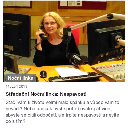
Noční linka
11. září 2019
Středeční Noční linka: Nespavost!
Stačí vám k životu velmi málo spánku a vůbec vám to
nevadí? Nebo naopak byste potřebovali spát více,
abyste se cítili odpočatí, ale trpíte nespavostí a nevíte
co s tím?