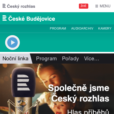
Přejít k hlavnímu obsahu
MENU
ŽIVĚ
PROGRAM
AUDIOARCHIV
KAMERY
Noční linka
Program
Pořady
Více
…