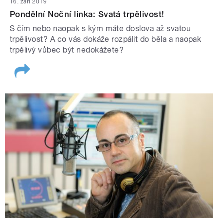
16. září 2019
Pondělní Noční linka: Svatá trpělivost!
S čím nebo naopak s kým máte doslova až svatou
trpělivost? A co vás dokáže rozpálit do běla a naopak
trpělivý vůbec být nedokážete?