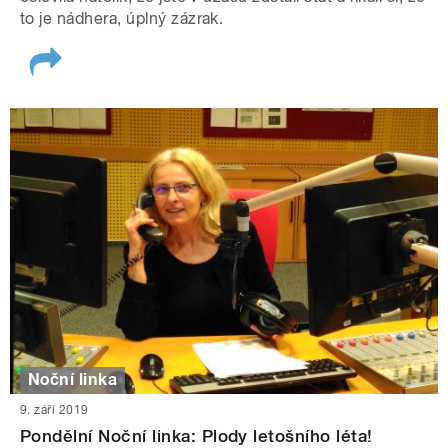
to je nádhera, úplný zázrak.
Noční linka
9. září 2019
Pondělní Noční linka: Plody letošního léta!