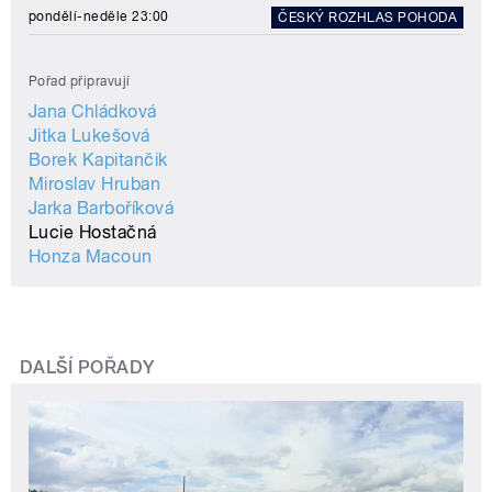
pondělí-neděle 23:00
ČESKÝ ROZHLAS POHODA
Pořad připravují
Jana Chládková
Jitka Lukešová
Borek Kapitančik
Miroslav Hruban
Jarka Barboříková
Lucie Hostačná
Honza Macoun
DALŠÍ POŘADY