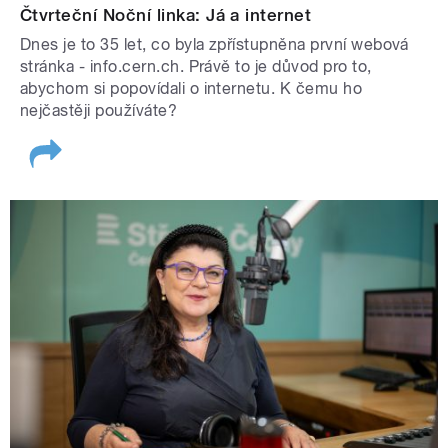
Čtvrteční Noční linka: Já a internet
Dnes je to 35 let, co byla zpřístupněna první webová
stránka - info.cern.ch. Právě to je důvod pro to,
abychom si popovídali o internetu. K čemu ho
nejčastěji používáte?