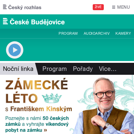
Přejít k hlavnímu obsahu
MENU
ŽIVĚ
PROGRAM
AUDIOARCHIV
KAMERY
Noční linka
Program
Pořady
Více
…