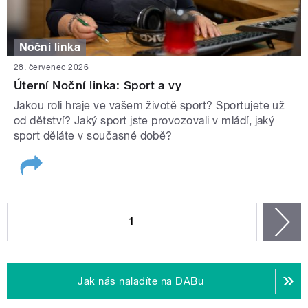
Noční linka
28. červenec 2026
Úterní Noční linka: Sport a vy
Jakou roli hraje ve vašem životě sport? Sportujete už
od dětství? Jaký sport jste provozovali v mládí, jaký
sport děláte v současné době?
STRÁNKY
1
n
Jak nás naladíte na DABu