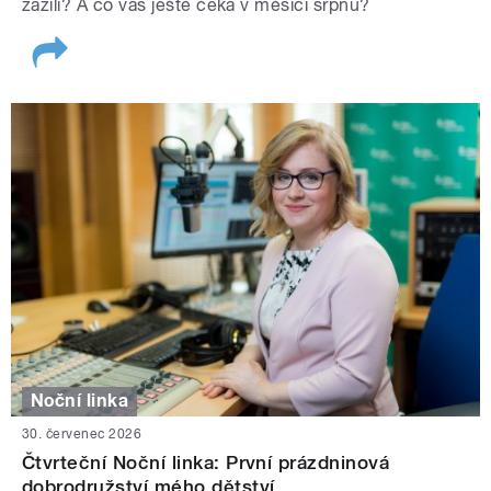
zažili? A co vás ještě čeká v měsíci srpnu?
Noční linka
30. červenec 2026
Čtvrteční Noční linka: První prázdninová
dobrodružství mého dětství