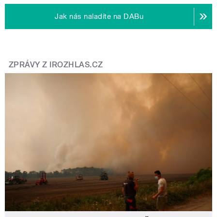
Jak nás naladíte na DABu
ZPRÁVY Z IROZHLAS.CZ