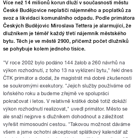
Více než 14 milionů korun dluží v současnosti městu
České Budějovice neplatiči nájemného a poplatků za
svoz a likvidaci komunálního odpadu. Podle primátora
Českých Budějovic Miroslava Tettera je alarmující, že
dlužníkem je téměř každý třetí nájemník městského
bytu. Těch je ve městě 2900, přičemž počet dlužníků
se pohybuje kolem jednoho tisíce.
"V roce 2002 bylo podáno 144 žalob a 260 návrhů na
výkon rozhodnutí, z toho 13 na vyklizení bytu," řekl dnes
ČTK primátor a dodal, že magistrát má dobré zkušenosti
se soukromými exekutory. "Jejich služby používáme od
loňského roku a budeme zřejmě ve spolupráci
pokračovat i letos. V relativně krátké době totiž dokáží
výkon rozhodnutí realizovat," uvedl primátor. Město se
ale snaží nejprve s dlužníkem dohodnout a záležitost
vyřešit mimosoudní cestou. "Takovou možnost dáváme
všem a jsme ochotni akceptovat splátkový kalendář až