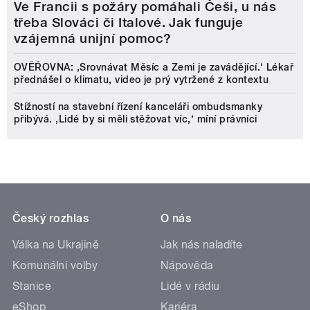
Ve Francii s požáry pomáhali Češi, u nás
třeba Slováci či Italové. Jak funguje
vzájemná unijní pomoc?
OVĚŘOVNA: ‚Srovnávat Měsíc a Zemi je zavádějící.‘ Lékař
přednášel o klimatu, video je prý vytržené z kontextu
Stížností na stavební řízení kanceláři ombudsmanky
přibývá. ‚Lidé by si měli stěžovat víc,‘ míní právníci
Český rozhlas
O nás
Válka na Ukrajině
Jak nás naladíte
Komunální volby
Nápověda
Stanice
Lidé v rádiu
eShop
Kariéra