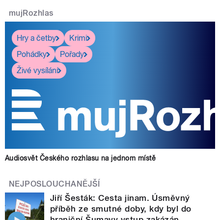
mujRozhlas
Hry a četby
Krimi
Pohádky
Pořady
Živé vysílání
Audiosvět Českého rozhlasu na jednom místě
NEJPOSLOUCHANĚJŠÍ
Jiří Šesták: Cesta jinam. Úsměvný
příběh ze smutné doby, kdy byl do
hraniční Šumavy vstup zakázán