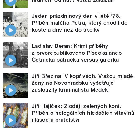
Jeden prázdninový den v létě '78.
Příběh malého Petra, který chodil do
kostela dřív než do školky
Ladislav Beran: Krimi příběhy
z prvorepublikového Písecka aneb
Četnická pátračka versus galérka
Jiří Březina: V kopřivách. Vraždu mladé
ženy na Novohradsku vyšetřuje
zasloužilý kriminalista Medek
Jiří Hájíček: Zloději zelených koní.
Příběh o nelegálních hledačích vltavínů
i lásce a přátelství