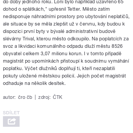
do doby jednoho roku. Loni bylo například uzavřeno 65
dohod o splátkách," upřesnil Tetter. Město zatím
nedisponuje náhradními prostory pro ubytování neplatičů,
ale situace by se měla zlepšit už v červnu, kdy budou k
dispozici první byty v bývalé administrativní budově
slévárny Trival, kterou město odkoupilo. Na poplatcích za
svoz a likvidaci komunálního odpadu dluží městu 8526
obyvatel celkem 3,07 milionu korun. I v tomto případě
magistrát po upomínkách přistoupí k soudnímu vymáhání
poplatku. Výčet dlužníků doplňují ti, kteří nezaplatili
pokuty uložené městskou policií. Jejich počet magistrát
odhaduje na několik desítek.
autor:
čro čb
|
zdroj:
ČTK