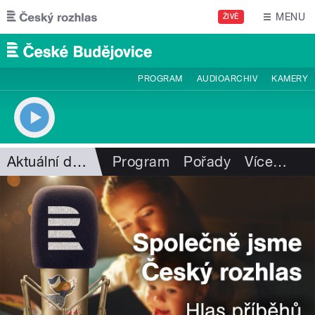
Přejít k hlavnímu obsahu
MENU
ŽIVĚ
PROGRAM
AUDIOARCHIV
KAMERY
Aktuální dění
Program
Pořady
Více
…