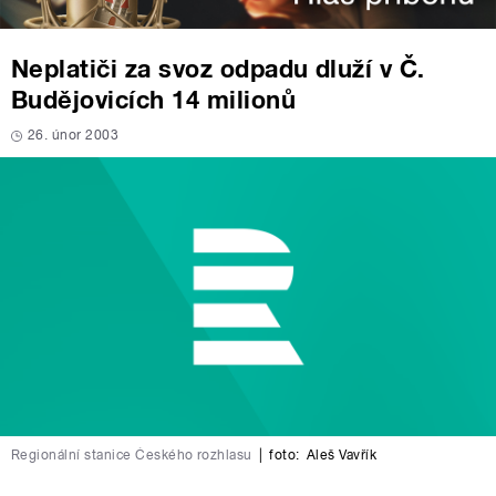
Neplatiči za svoz odpadu dluží v Č.
Budějovicích 14 milionů
26. únor 2003
Regionální stanice Českého rozhlasu
|
foto:
Aleš Vavřík