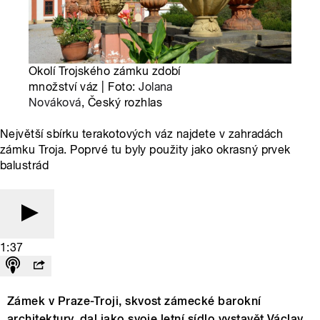
Okolí Trojského zámku zdobí
množství váz | Foto:
Jolana
Nováková
, Český rozhlas
Největší sbírku terakotových váz najdete v zahradách
zámku Troja. Poprvé tu byly použity jako okrasný prvek
balustrád
1:37
Zámek v Praze-Troji, skvost zámecké barokní
architektury, dal jako svoje letní sídlo vystavět Václav