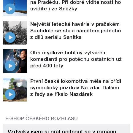
na Pradědu. Při dobré viditelnosti ho
uvidíte i ze Sněžky
Největší letecká havárie v pražském
Suchdole se stala námětem jednoho
z dílů seriálu Sanitka
Obří mýdlové bubliny vytvářeli
komedianti pro potěchu ostatních už
před 400 lety
První česká lokomotiva měla na přídi
symbolický pozdrav Na zdar. Dalším
z řady se říkalo Nazdárek
E-SHOP ČESKÉHO ROZHLASU
Vždycky jsem si přál ocitnout se v románu