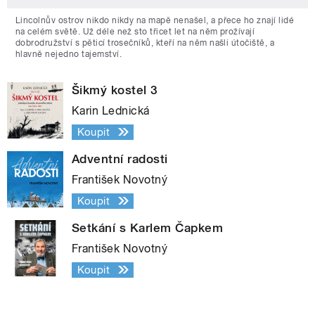
Lincolnův ostrov nikdo nikdy na mapě nenašel, a přece ho znají lidé
na celém světě. Už déle než sto třicet let na něm prožívají
dobrodružství s pěticí trosečníků, kteří na něm našli útočiště, a
hlavně nejedno tajemství.
Šikmý kostel 3
Karin Lednická
Koupit
Adventní radosti
František Novotný
Koupit
Setkání s Karlem Čapkem
František Novotný
Koupit