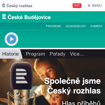
Přejít k hlavnímu obsahu
MENU
ŽIVĚ
PROGRAM
AUDIOARCHIV
KAMERY
Historie
Program
Pořady
Více
…