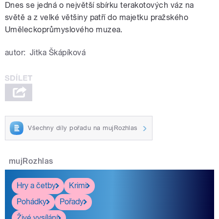
Dnes se jedná o největší sbírku terakotových váz na
světě a z velké většiny patří do majetku pražského
Uměleckoprůmyslového muzea.
autor:
Jitka Škápíková
Všechny díly pořadu na mujRozhlas
mujRozhlas
Hry a četby
Krimi
Pohádky
Pořady
Živé vysílání