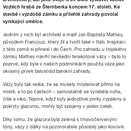
Vojtěch hrabě ze Šternberka koncem 17. století. Ke
stavbě i výzdobě zámku a přilehlé zahrady povolal
vynikající umělce.
Jedním z nich byl architekt a malíř Jan Baptista Mathey,
původem Francouz, který žil a tvořil také v Itálii. Inspiraci
z této země si přinesl i do Čech. Pro zahradu u trojského
zámku Mathey navrhl nevšední terakotové vázy – bylo to
poprvé, kdy byla v našich podmínkách použita váza jako
okrasný prvek balustrád barokní zahrady.
Vázy byly tak velké, že se musely modelovat přímo na
místě, a to po částech – samostatně se vyráběla noha,
číše a víko. Teprve, když byly jednotlivé prvky vypáleny a
pokryty glazurou, mohly být spojeny v jeden celek.
Díky tomu, že glazura byla zelená s tmavočervenými
tóny, vázy z dálky na pozorovatele působily jako kovové.