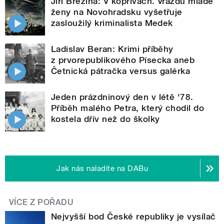
Jiří Březina: V kopřivách. Vraždu mladé
ženy na Novohradsku vyšetřuje
zasloužilý kriminalista Medek
Ladislav Beran: Krimi příběhy
z prvorepublikového Písecka aneb
Četnická pátračka versus galérka
Jeden prázdninový den v létě '78.
Příběh malého Petra, který chodil do
kostela dřív než do školky
Jak nás naladíte na DABu
VÍCE Z POŘADU
Nejvyšší bod České republiky je vysílač