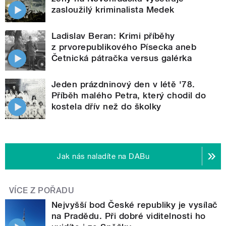
zasloužilý kriminalista Medek
Ladislav Beran: Krimi příběhy
z prvorepublikového Písecka aneb
Četnická pátračka versus galérka
Jeden prázdninový den v létě '78.
Příběh malého Petra, který chodil do
kostela dřív než do školky
Jak nás naladíte na DABu
VÍCE Z POŘADU
Nejvyšší bod České republiky je vysílač
na Pradědu. Při dobré viditelnosti ho