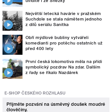
uvidíte i ze Sněžky
Největší letecká havárie v pražském
Suchdole se stala námětem jednoho
z dílů seriálu Sanitka
Obří mýdlové bubliny vytvářeli
komedianti pro potěchu ostatních už
před 400 lety
První česká lokomotiva měla na přídi
symbolický pozdrav Na zdar. Dalším
z řady se říkalo Nazdárek
E-SHOP ČESKÉHO ROZHLASU
Přijměte pozvání na úsměvný doušek moudré
člověčiny.