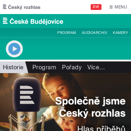
Přejít k hlavnímu obsahu
MENU
ŽIVĚ
PROGRAM
AUDIOARCHIV
KAMERY
Historie
Program
Pořady
Více
…