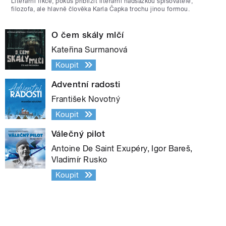
Literární fikce, pokus přiblížit literární nadsázkou spisovatele,
filozofa, ale hlavně člověka Karla Čapka trochu jinou formou.
O čem skály mlčí
Kateřina Surmanová
Koupit
Adventní radosti
František Novotný
Koupit
Válečný pilot
Antoine De Saint Exupéry, Igor Bareš,
Vladimír Rusko
Koupit