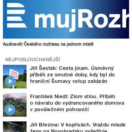
Audiosvět Českého rozhlasu na jednom místě
NEJPOSLOUCHANĚJŠÍ
Jiří Šesták: Cesta jinam. Úsměvný
příběh ze smutné doby, kdy byl do
hraniční Šumavy vstup zakázán
František Niedl: Zlom stínu. Příběh
o návratu do vydrancovaného domova
v poválečném pohraničí
Jiří Březina: V kopřivách. Vraždu mladé
ženy na Novohradsku vyšetřuje