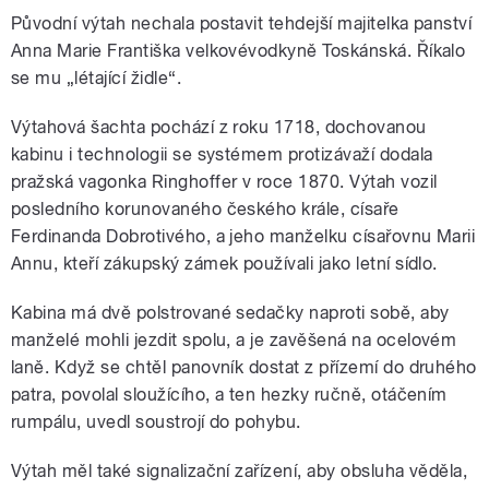
Původní výtah nechala postavit tehdejší majitelka panství
Anna Marie Františka velkovévodkyně Toskánská. Říkalo
se mu „létající židle“.
Výtahová šachta pochází z roku 1718, dochovanou
kabinu i technologii se systémem protizávaží dodala
pražská vagonka Ringhoffer v roce 1870. Výtah vozil
posledního korunovaného českého krále, císaře
Ferdinanda Dobrotivého, a jeho manželku císařovnu Marii
Annu, kteří zákupský zámek používali jako letní sídlo.
Kabina má dvě polstrované sedačky naproti sobě, aby
manželé mohli jezdit spolu, a je zavěšená na ocelovém
laně. Když se chtěl panovník dostat z přízemí do druhého
patra, povolal sloužícího, a ten hezky ručně, otáčením
rumpálu, uvedl soustrojí do pohybu.
Výtah měl také signalizační zařízení, aby obsluha věděla,