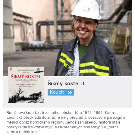
Šikmý kostel 3
Koupit
Románová kronika ztraceného města - léta 1945–1961. Karin
Lednická předkládá do značné míry převratný, dosavadní paradigma
měnící obraz hornického regionu, jehož zahlazenou historii stále
překrývá tlustá vrstva mýtů a zakořeněných stereotypů o „černé
zemi a rudém kraji“.