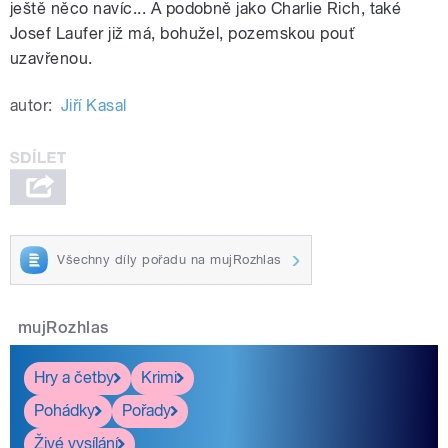
ještě něco navíc... A podobně jako Charlie Rich, také
Josef Laufer již má, bohužel, pozemskou pouť
uzavřenou.
autor:
Jiří Kasal
Všechny díly pořadu na mujRozhlas
mujRozhlas
Hry a četby
Krimi
Pohádky
Pořady
Živé vysílání