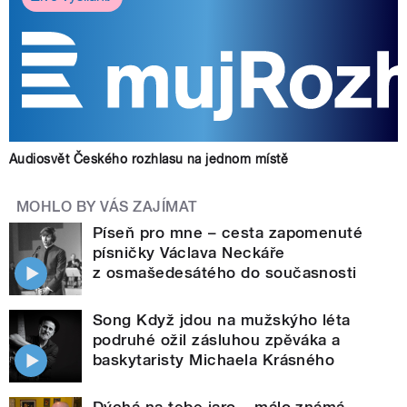
Audiosvět Českého rozhlasu na jednom místě
MOHLO BY VÁS ZAJÍMAT
Píseň pro mne – cesta zapomenuté
písničky Václava Neckáře
z osmašedesátého do současnosti
Song Když jdou na mužskýho léta
podruhé ožil zásluhou zpěváka a
baskytaristy Michaela Krásného
Dýchá na tebe jaro – málo známá