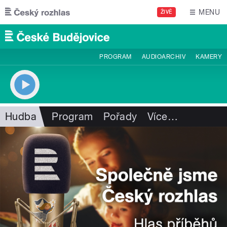
Přejít k hlavnímu obsahu
MENU
ŽIVĚ
PROGRAM
AUDIOARCHIV
KAMERY
Hudba
Program
Pořady
Více
…