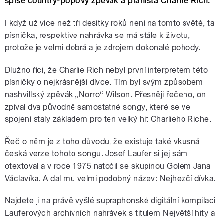
spíše country-popový zpěvák a pianista Charlie Rich.
I když už více než tři desítky roků není na tomto světě, ta
písnička, respektive nahrávka se má stále k životu,
protože je velmi dobrá a je zdrojem dokonalé pohody.
Dlužno říci, že Charlie Rich nebyl první interpretem této
písničky o nejkrásnější dívce. Tím byl svým způsobem
nashvillský zpěvák „Norro“ Wilson. Přesněji řečeno, on
zpíval dva původně samostatné songy, které se ve
spojení staly základem pro ten velký hit Charlieho Riche.
Řeč o něm je z toho důvodu, že existuje také vkusná
česká verze tohoto songu. Josef Laufer si jej sám
otextoval a v roce 1975 natočil se skupinou Golem Jana
Václavíka. A dal mu velmi podobný název: Nejhezčí dívka.
Najdete ji na právě vyšlé supraphonské digitální kompilaci
Lauferových archivních nahrávek s titulem Největší hity a