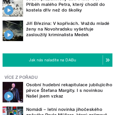
Příběh malého Petra, který chodil do
kostela dřív než do školky
Jiří Březina: V kopřivách. Vraždu mladé
ženy na Novohradsku vyšetřuje
zasloužilý kriminalista Medek
Jak nás naladíte na DABu
VÍCE Z POŘADU
Osobní hudební rekapitulace jubilujícího
pěvce Štefana Margity. I s novinkou
Našel jsem vzkaz
Nomádi – letní novinka jihočeského
zpěváka Pavla Müllera, který zajímavě