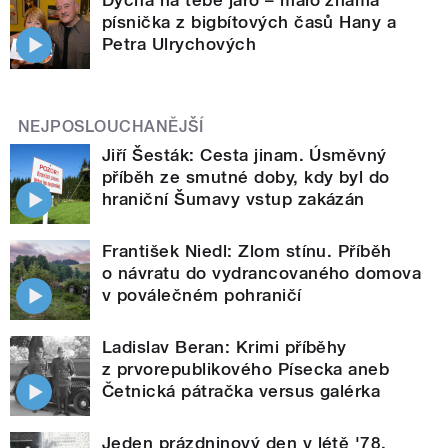
písnička z bigbítových časů Hany a
Petra Ulrychových
NEJPOSLOUCHANĚJŠÍ
Jiří Šesták: Cesta jinam. Úsměvný
příběh ze smutné doby, kdy byl do
hraniční Šumavy vstup zakázán
František Niedl: Zlom stínu. Příběh
o návratu do vydrancovaného domova
v poválečném pohraničí
Ladislav Beran: Krimi příběhy
z prvorepublikového Písecka aneb
Četnická pátračka versus galérka
Jeden prázdninový den v létě '78.