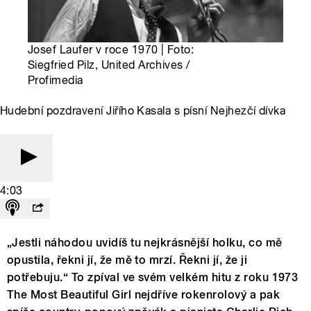
Josef Laufer v roce 1970 | Foto:
Siegfried Pilz, United Archives /
Profimedia
Hudební pozdravení Jiřího Kasala s písní Nejhezčí dívka
4:03
„Jestli náhodou uvidíš tu nejkrásnější holku, co mě
opustila, řekni jí, že mě to mrzí. Řekni jí, že ji
potřebuju.“ To zpíval ve svém velkém hitu z roku 1973
The Most Beautiful Girl nejdříve rokenrolový a pak