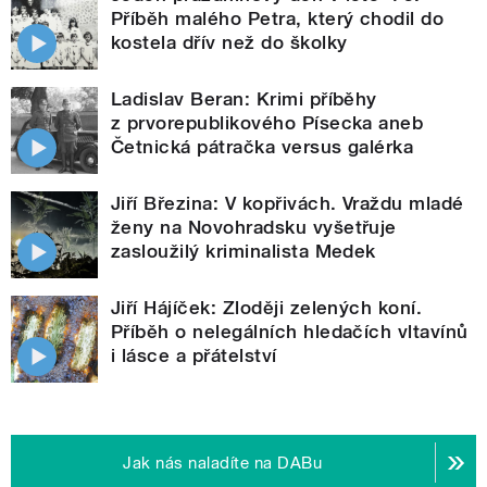
Příběh malého Petra, který chodil do
kostela dřív než do školky
Ladislav Beran: Krimi příběhy
z prvorepublikového Písecka aneb
Četnická pátračka versus galérka
Jiří Březina: V kopřivách. Vraždu mladé
ženy na Novohradsku vyšetřuje
zasloužilý kriminalista Medek
Jiří Hájíček: Zloději zelených koní.
Příběh o nelegálních hledačích vltavínů
i lásce a přátelství
Jak nás naladíte na DABu