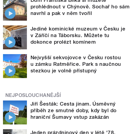
prohlédnout v Chýnově. Sochař ho sám
navrhl a pak v něm tvořil
Jediné kominické muzeum v Česku je
v Záříčí na Táborsku. Můžete tu
dokonce prolézt komínem
Nejvyšší sekvojovce v Česku rostou
u zámku Ratměřice. Park s naučnou
stezkou je volně přístupný
NEJPOSLOUCHANĚJŠÍ
Jiří Šesták: Cesta jinam. Úsměvný
příběh ze smutné doby, kdy byl do
hraniční Šumavy vstup zakázán
Jeden prázdninový den v létě '78.