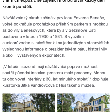
vnitřních expozic se zájemci mohou dívat každý den
kromě pondělí.
Návštěvnický okruh začíná v pavilonu Edvarda Beneše,
volně pokračuje procházkou přilehlým parkem s hrobkou
až do vily Benešových, která byla v Sezimově Ústí
postavena v letech 1930 a 1931. S využitím
audioprůvodce si návštěvníci na jednotlivých stanovištích
vyslechnou informace o prezidentském páru, historii vily
a okolí i vystavených exponátech.
„V letošní sezoně mají návštěvníci poprvé možnost
spatřit původní instalaci prostoru malé pracovny. Mohou
tu obdivovat interiéry z 30. let minulého století,“ doplňuje
kurátorka Jitka Vandrovcová z Husitského muzea.