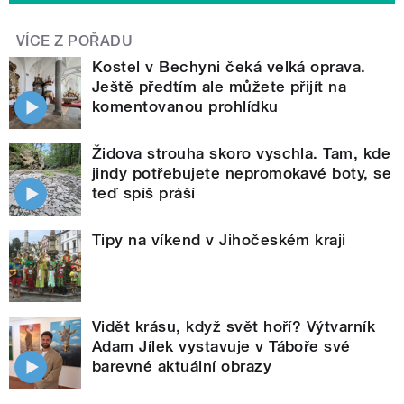
VÍCE Z POŘADU
Kostel v Bechyni čeká velká oprava.
Ještě předtím ale můžete přijít na
komentovanou prohlídku
Židova strouha skoro vyschla. Tam, kde
jindy potřebujete nepromokavé boty, se
teď spíš práší
Tipy na víkend v Jihočeském kraji
Vidět krásu, když svět hoří? Výtvarník
Adam Jílek vystavuje v Táboře své
barevné aktuální obrazy