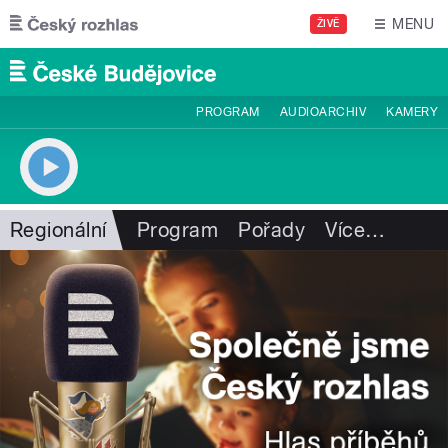
Přejít k hlavnímu obsahu
MENU
ŽIVĚ
PROGRAM
AUDIOARCHIV
KAMERY
Regionální
Program
Pořady
Více
…