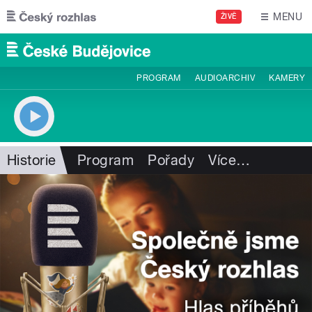
Přejít k hlavnímu obsahu
MENU
ŽIVĚ
PROGRAM
AUDIOARCHIV
KAMERY
Historie
Program
Pořady
Více
…