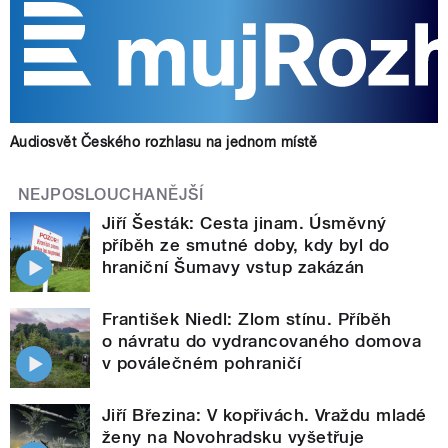
Audiosvět Českého rozhlasu na jednom místě
NEJPOSLOUCHANĚJŠÍ
Jiří Šesták: Cesta jinam. Úsměvný
příběh ze smutné doby, kdy byl do
hraniční Šumavy vstup zakázán
František Niedl: Zlom stínu. Příběh
o návratu do vydrancovaného domova
v poválečném pohraničí
Jiří Březina: V kopřivách. Vraždu mladé
ženy na Novohradsku vyšetřuje