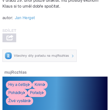
v úřadu 29. únor pouze dvakrát. Inu proslulý ekonom
Klaus si to uměl dobře spočítat.
autor:
Jan Herget
Všechny díly pořadu na mujRozhlas
mujRozhlas
Hry a četby
Krimi
Pohádky
Pořady
Živé vysílání