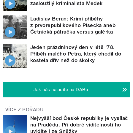
zasloužilý kriminalista Medek
Ladislav Beran: Krimi příběhy
z prvorepublikového Písecka aneb
Četnická pátračka versus galérka
Jeden prázdninový den v létě '78.
Příběh malého Petra, který chodil do
kostela dřív než do školky
Jak nás naladíte na DABu
VÍCE Z POŘADU
Nejvyšší bod České republiky je vysílač
na Pradědu. Při dobré viditelnosti ho
uvidíte i ze Sněžky