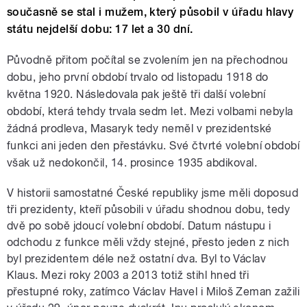
současně se stal i mužem, který působil v úřadu hlavy
státu nejdelší dobu: 17 let a 30 dní.
Původně přitom počítal se zvolením jen na přechodnou
dobu, jeho první období trvalo od listopadu 1918 do
května 1920. Následovala pak ještě tři další volební
období, která tehdy trvala sedm let. Mezi volbami nebyla
žádná prodleva, Masaryk tedy neměl v prezidentské
funkci ani jeden den přestávku. Své čtvrté volební období
však už nedokončil, 14. prosince 1935 abdikoval.
V historii samostatné České republiky jsme měli doposud
tři prezidenty, kteří působili v úřadu shodnou dobu, tedy
dvě po sobě jdoucí volební období. Datum nástupu i
odchodu z funkce měli vždy stejné, přesto jeden z nich
byl prezidentem déle než ostatní dva. Byl to Václav
Klaus. Mezi roky 2003 a 2013 totiž stihl hned tři
přestupné roky, zatímco Václav Havel i Miloš Zeman zažili