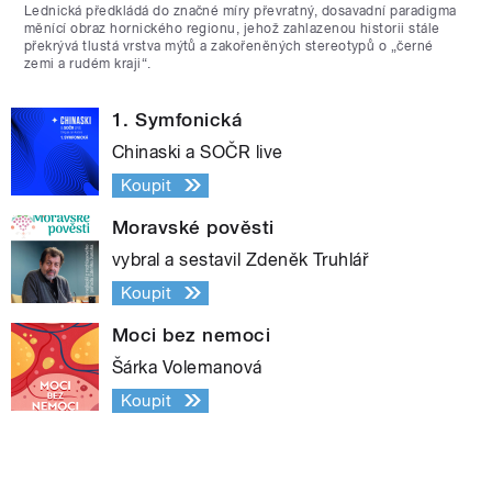
Lednická předkládá do značné míry převratný, dosavadní paradigma
měnící obraz hornického regionu, jehož zahlazenou historii stále
překrývá tlustá vrstva mýtů a zakořeněných stereotypů o „černé
zemi a rudém kraji“.
1. Symfonická
Chinaski a SOČR live
Koupit
Moravské pověsti
vybral a sestavil Zdeněk Truhlář
Koupit
Moci bez nemoci
Šárka Volemanová
Koupit