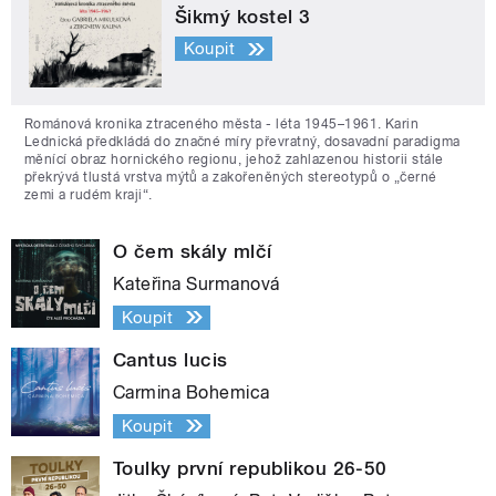
Šikmý kostel 3
Koupit
Románová kronika ztraceného města - léta 1945–1961. Karin
Lednická předkládá do značné míry převratný, dosavadní paradigma
měnící obraz hornického regionu, jehož zahlazenou historii stále
překrývá tlustá vrstva mýtů a zakořeněných stereotypů o „černé
zemi a rudém kraji“.
O čem skály mlčí
Kateřina Surmanová
Koupit
Cantus lucis
Carmina Bohemica
Koupit
Toulky první republikou 26-50