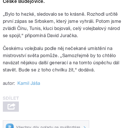
České Budějovice.
„Bylo to hezké, sledovalo se to krásně. Rozhodl určitě
první zápas se Srbskem, který jsme vyhráli. Potom jsme
zvládli Čínu, Tunis, kluci bojovali, celý volejbalový národ
se spojil,“ připomíná David Juračka.
Českému volejbalu podle něj nečekané umístění na
mistrovství světa pomůže. „Samozřejmě by to chtělo
navázat nějakou další generací a na tomto úspěchu dál
stavět. Bude se z toho chvilku žít,“ dodává.
autor:
Kamil Jáša
Všechny díly pořadu na mujRozhlas