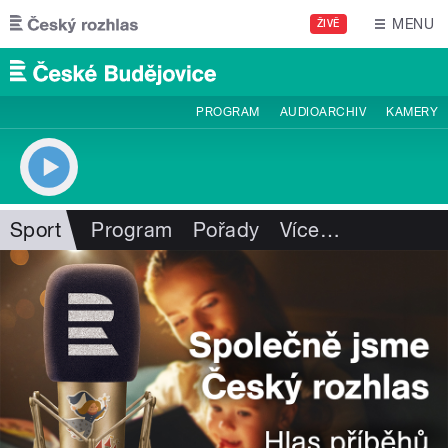
Přejít k hlavnímu obsahu
MENU
ŽIVĚ
PROGRAM
AUDIOARCHIV
KAMERY
Sport
Program
Pořady
Více
…