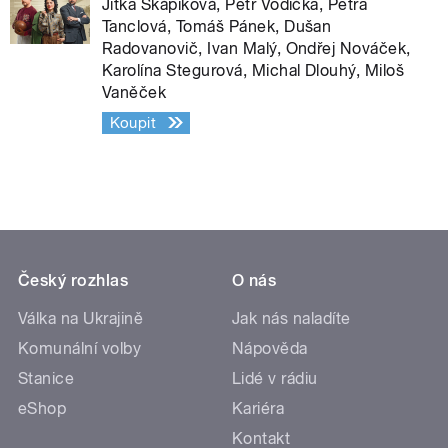
Jitka Škápíková, Petr Vodička, Petra
Tanclová, Tomáš Pánek, Dušan
Radovanovič, Ivan Malý, Ondřej Nováček,
Karolína Stegurová, Michal Dlouhý, Miloš
Vaněček
Koupit
Český rozhlas
O nás
Válka na Ukrajině
Jak nás naladíte
Komunální volby
Nápověda
Stanice
Lidé v rádiu
eShop
Kariéra
Kontakt