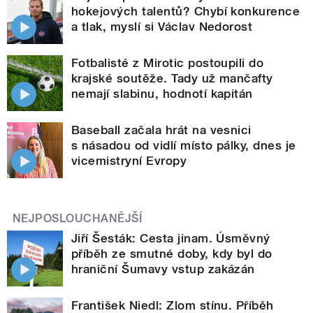
hokejových talentů? Chybí konkurence
a tlak, myslí si Václav Nedorost
Fotbalisté z Mirotic postoupili do
krajské soutěže. Tady už mančafty
nemají slabinu, hodnotí kapitán
Baseball začala hrát na vesnici
s násadou od vidlí místo pálky, dnes je
vicemistryní Evropy
NEJPOSLOUCHANĚJŠÍ
Jiří Šesták: Cesta jinam. Úsměvný
příběh ze smutné doby, kdy byl do
hraniční Šumavy vstup zakázán
František Niedl: Zlom stínu. Příběh