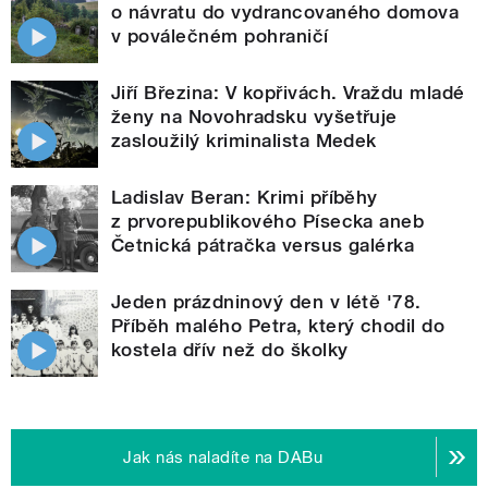
o návratu do vydrancovaného domova
v poválečném pohraničí
Jiří Březina: V kopřivách. Vraždu mladé
ženy na Novohradsku vyšetřuje
zasloužilý kriminalista Medek
Ladislav Beran: Krimi příběhy
z prvorepublikového Písecka aneb
Četnická pátračka versus galérka
Jeden prázdninový den v létě '78.
Příběh malého Petra, který chodil do
kostela dřív než do školky
Jak nás naladíte na DABu