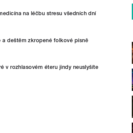
edicína na léčbu stresu všedních dní
a deštěm zkropené folkové písně
ré v rozhlasovém éteru jindy neuslyšíte