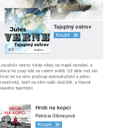
Tajuplný ostrov
Koupit
Lincolnův ostrov nikdo nikdy na mapě nenašel, a
přece ho znají lidé na celém světě. Už déle než sto
třicet let na něm prožívají dobrodružství s pěticí
trosečníků, kteří na něm našli útočiště, a hlavně
nejedno tajemství.
Hrob na kopci
Patricia Gibneyová
Koupit