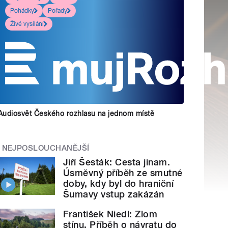
Pohádky
Pořady
Živé vysílání
Audiosvět Českého rozhlasu na jednom místě
NEJPOSLOUCHANĚJŠÍ
Jiří Šesták: Cesta jinam.
Úsměvný příběh ze smutné
doby, kdy byl do hraniční
Šumavy vstup zakázán
František Niedl: Zlom
stínu. Příběh o návratu do