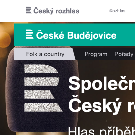
Přejít k hlavnímu obsahu
iRozhlas
Folk a country
Program
Pořady