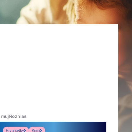
mujRozhlas
Hry a četby
Krimi