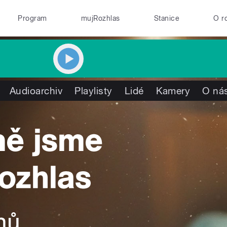
Program
mujRozhlas
Stanice
O r
Audioarchiv
Playlisty
Lidé
Kamery
O ná