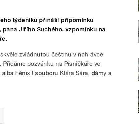
šeho týdeníku přináší připomínku
y, pana Jiřího Suchého, vzpomínku na
ře.
 s
kvěl
e zvládnutou češtinu v nahrávce
. Přidáme pozvánku na Písničkáře ve
z alba Fénixi! souboru Klára Sára, dámy a