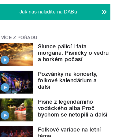
Jak nás naladíte na DABu
VÍCE Z POŘADU
Slunce pálící i fata
morgana. Písničky o vedru
a horkém počasí
Pozvánky na koncerty,
folkové kalendárium a
další
Písně z legendárního
vodáckého alba Proč
bychom se netopili a další
Folkové variace na letní
téma