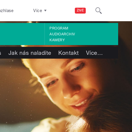
ozhlase
Více
ŽIVĚ
PROGRAM
AUDIOARCHIV
KAMERY
s
Jak nás naladíte
Kontakt
Více
…