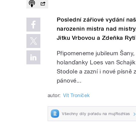
Poslední zářiové vydání na
narozenin mistra nad mistr
Jitku Vrbovou a Zdeňka Rytí
Připomeneme jubileum Šany,
holanďanky Loes van Schajik
Stodole a zazní i nové písně 
pánové...
autor:
Vít Troníček
Všechny díly pořadu na mujRozhlas