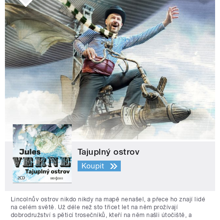
Tajuplný ostrov
Koupit
Lincolnův ostrov nikdo nikdy na mapě nenašel, a přece ho znají lidé
na celém světě. Už déle než sto třicet let na něm prožívají
dobrodružství s pěticí trosečníků, kteří na něm našli útočiště, a