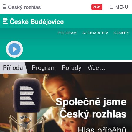
Přejít k hlavnímu obsahu
MENU
ŽIVĚ
PROGRAM
AUDIOARCHIV
KAMERY
Příroda
Program
Pořady
Více
…