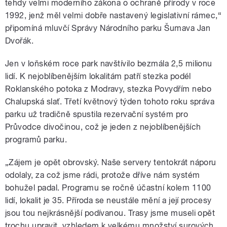
tehdy velmi moderního zákona o ochraně přírody v roce
1992, jenž měl velmi dobře nastavený legislativní rámec,“
připomíná mluvčí Správy Národního parku Šumava Jan
Dvořák.
Jen v loňském roce park navštívilo bezmála 2,5 milionu
lidí. K nejoblíbenějším lokalitám patří stezka podél
Roklanského potoka z Modravy, stezka Povydřím nebo
Chalupská slať. Třetí květnový týden tohoto roku správa
parku už tradičně spustila rezervační systém pro
Průvodce divočinou, což je jeden z nejoblíbenějších
programů parku.
„Zájem je opět obrovský. Naše servery tentokrát náporu
odolaly, za což jsme rádi, protože dříve nám systém
bohužel padal. Programu se ročně účastní kolem 1100
lidí, lokalit je 35. Příroda se neustále mění a její procesy
jsou tou nejkrásnější podívanou. Trasy jsme museli opět
trochu upravit, vzhledem k velkému množství surových