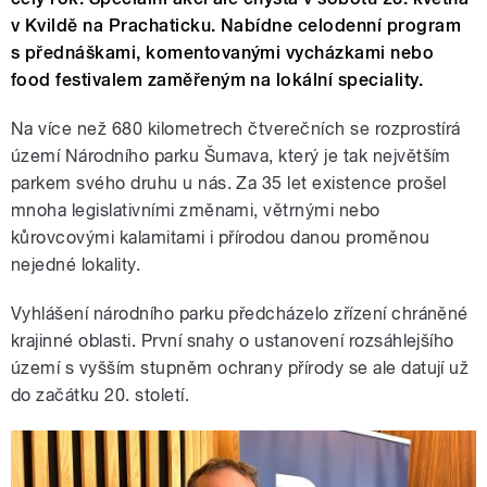
v Kvildě na Prachaticku. Nabídne celodenní program
s přednáškami, komentovanými vycházkami nebo
food festivalem zaměřeným na lokální speciality.
Na více než 680 kilometrech čtverečních se rozprostírá
území Národního parku Šumava, který je tak největším
parkem svého druhu u nás. Za 35 let existence prošel
mnoha legislativními změnami, větrnými nebo
kůrovcovými kalamitami i přírodou danou proměnou
nejedné lokality.
Vyhlášení národního parku předcházelo zřízení chráněné
krajinné oblasti. První snahy o ustanovení rozsáhlejšího
území s vyšším stupněm ochrany přírody se ale datují už
do začátku 20. století.