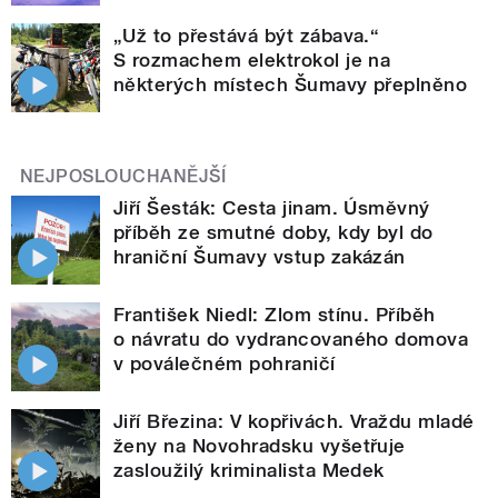
„Už to přestává být zábava.“
S rozmachem elektrokol je na
některých místech Šumavy přeplněno
NEJPOSLOUCHANĚJŠÍ
Jiří Šesták: Cesta jinam. Úsměvný
příběh ze smutné doby, kdy byl do
hraniční Šumavy vstup zakázán
František Niedl: Zlom stínu. Příběh
o návratu do vydrancovaného domova
v poválečném pohraničí
Jiří Březina: V kopřivách. Vraždu mladé
ženy na Novohradsku vyšetřuje
zasloužilý kriminalista Medek