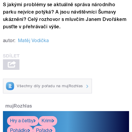
S jakými problémy se aktuálně správa národního
parku nejvíce potýká? A jsou návštěvníci Šumavy
ukáznění? Celý rozhovor s mluvčím Janem Dvořákem
pusťte v přehrávači výše.
autor:
Matěj Vodička
Všechny díly pořadu na mujRozhlas
mujRozhlas
Hry a četby
Krimi
Pohádky
Pořady