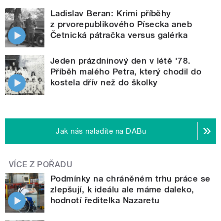
Ladislav Beran: Krimi příběhy
z prvorepublikového Písecka aneb
Četnická pátračka versus galérka
Jeden prázdninový den v létě '78.
Příběh malého Petra, který chodil do
kostela dřív než do školky
Jak nás naladíte na DABu
VÍCE Z POŘADU
Podmínky na chráněném trhu práce se
zlepšují, k ideálu ale máme daleko,
hodnotí ředitelka Nazaretu