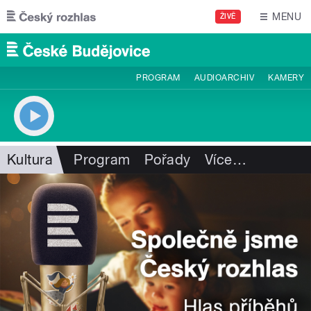
Přejít k hlavnímu obsahu
MENU
ŽIVĚ
PROGRAM
AUDIOARCHIV
KAMERY
Kultura
Program
Pořady
Více
…