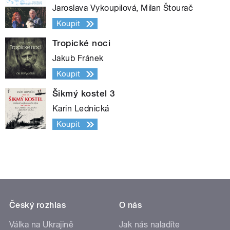
Jaroslava Vykoupilová, Milan Štourač
Koupit
Tropické noci
Jakub Fránek
Koupit
Šikmý kostel 3
Karin Lednická
Koupit
Český rozhlas
O nás
Válka na Ukrajině
Jak nás naladíte