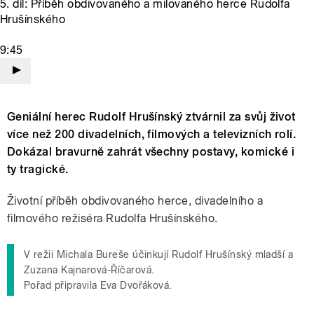
5. díl: Příběh obdivovaného a milovaného herce Rudolfa
Hrušínského
9:45
Geniální herec Rudolf Hrušínský ztvárnil za svůj život
více než 200 divadelních, filmových a televizních rolí.
Dokázal bravurně zahrát všechny postavy, komické i
ty tragické.
Životní příběh obdivovaného herce, divadelního a
filmového režiséra Rudolfa Hrušínského.
V režii Michala Bureše účinkují Rudolf Hrušínský mladší a
Zuzana Kajnarová-Říčarová.
Pořad připravila Eva Dvořáková.