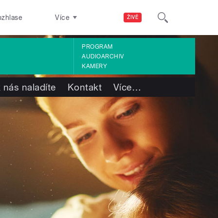
ozhlase
Více
ŽIVĚ
PROGRAM
AUDIOARCHIV
KAMERY
 nás naladíte
Kontakt
Více
…