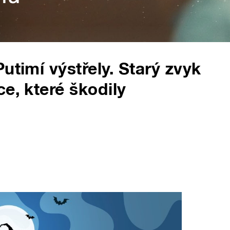
utimí výstřely. Starý zvyk
e, které škodily