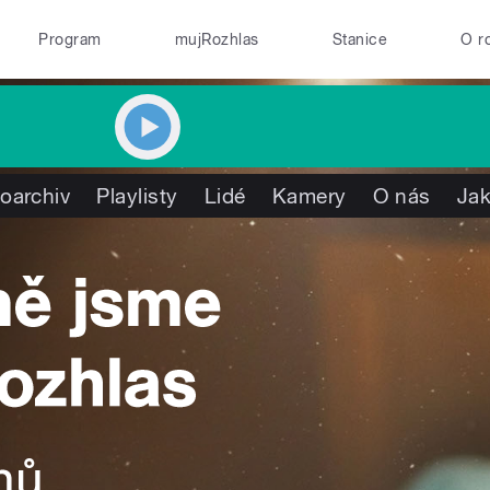
Program
mujRozhlas
Stanice
O r
oarchiv
Playlisty
Lidé
Kamery
O nás
Jak