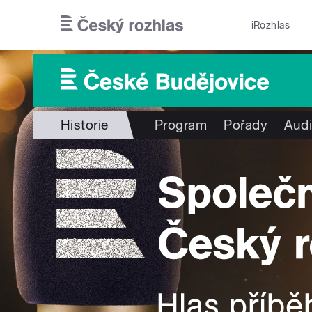
Přejít k hlavnímu obsahu
iRozhlas
Historie
Program
Pořady
Audi