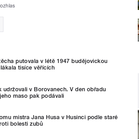
rozhlas
těcha putovala v létě 1947 budějovickou
lákala tisíce věřících
k udržovali v Borovanech. V den obřadu
 jeho maso pak podávali
omu mistra Jana Husa v Husinci podle staré
oti bolesti zubů