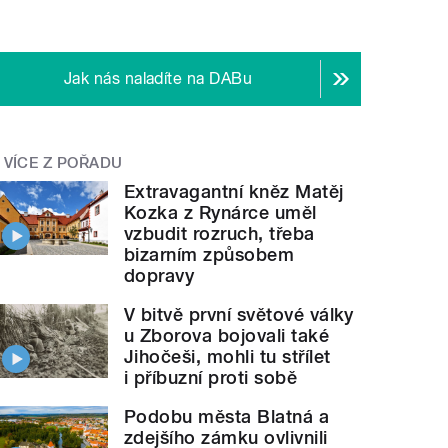
Jak nás naladíte na DABu
VÍCE Z POŘADU
Extravagantní kněz Matěj
Kozka z Rynárce uměl
vzbudit rozruch, třeba
bizarním způsobem
dopravy
V bitvě první světové války
u Zborova bojovali také
Jihočeši, mohli tu střílet
i příbuzní proti sobě
Podobu města Blatná a
zdejšího zámku ovlivnili