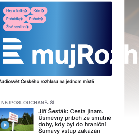
Hry a četby
Krimi
Pohádky
Pořady
Živé vysílání
Audiosvět Českého rozhlasu na jednom místě
NEJPOSLOUCHANĚJŠÍ
Jiří Šesták: Cesta jinam.
Úsměvný příběh ze smutné
doby, kdy byl do hraniční
Šumavy vstup zakázán