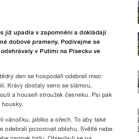
s již upadla v zapomnění a dokládají
 jiné dobové prameny. Podívejme se
e odehrávaly v Putimi na Písecku ve
Štědrý den se hospodáři odebrali mezi
lili. Krávy dostaly seno se slámou,
houti a houseři stroužek česneku. Psi pak
c housky.
i vánočku, jablko a ořech. To aby také
e odebrali pozorovat oblohu. Světlé nebe
ebe naopak bídu. Objevila-li se na