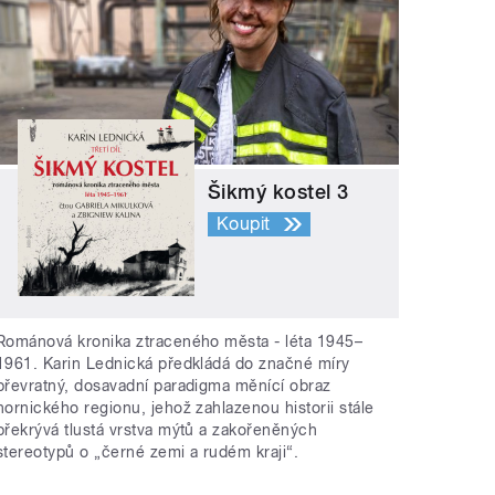
Šikmý kostel 3
Koupit
Románová kronika ztraceného města - léta 1945–
1961. Karin Lednická předkládá do značné míry
převratný, dosavadní paradigma měnící obraz
hornického regionu, jehož zahlazenou historii stále
překrývá tlustá vrstva mýtů a zakořeněných
stereotypů o „černé zemi a rudém kraji“.