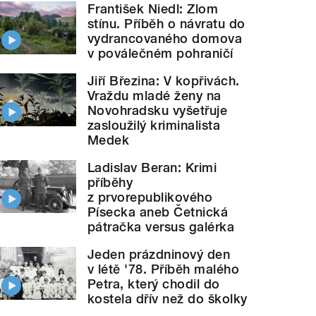
František Niedl: Zlom
stínu. Příběh o návratu do
vydrancovaného domova
v poválečném pohraničí
Jiří Březina: V kopřivách.
Vraždu mladé ženy na
Novohradsku vyšetřuje
zasloužilý kriminalista
Medek
Ladislav Beran: Krimi
příběhy
z prvorepublikového
Písecka aneb Četnická
pátračka versus galérka
Jeden prázdninový den
v létě '78. Příběh malého
Petra, který chodil do
kostela dřív než do školky