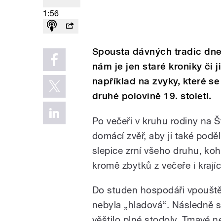
1:56
Spousta dávných tradic dne
nám je jen staré kroniky či
například na zvyky, které s
druhé polovině 19. století.
Po večeři v kruhu rodiny na 
domácí zvěř, aby ji také podě
slepice zrní všeho druhu, ko
kromě zbytků z večeře i krají
Do studen hospodáři vpouštěl
nebyla „hladová“. Následně s
věštilo plné stodoly. Tmavé n