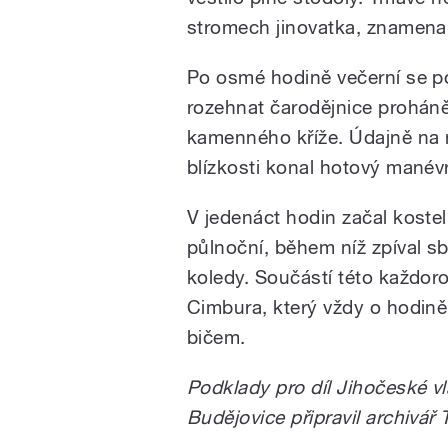
stromech jinovatka, znamenal
Po osmé hodině večerní se po 
rozehnat čarodějnice proháněj
kamenného kříže. Údajně na ně
blízkosti konal hotový manévr
V jedenáct hodin začal kostel
půlnoční, během níž zpíval sb
koledy. Součástí této každoro
Cimbura, který vždy o hodině
bičem.
Podklady pro díl Jihočeské v
Budějovice připravil archivá