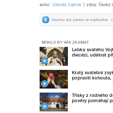
autor:
Zdeněk Zajíček
|
zdroj:
Český 
Všechny díly pořadu na mujRozhlas
MOHLO BY VÁS ZAJÍMAT
Lebka svatého Voj
diecézí, událost při
Krutý svatební zvy
popravili kohouta,
Třísky z rodného d
pověry pomáhají pr