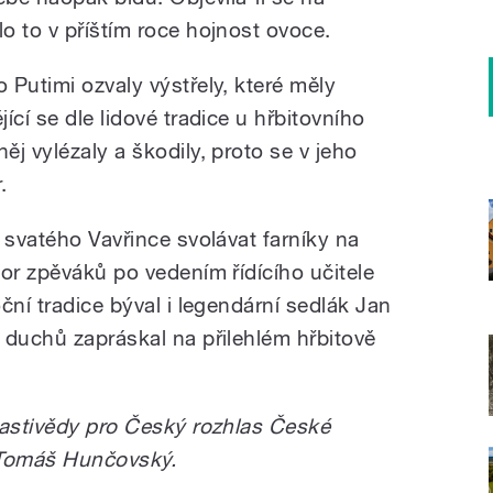
o to v příštím roce hojnost ovoce.
Putimi ozvaly výstřely, které měly
ící se dle lidové tradice u hřbitovního
j vylézaly a škodily, proto se v jeho
.
 svatého Vavřince svolávat farníky na
or zpěváků po vedením řídícího učitele
ční tradice býval i legendární sedlák Jan
 duchů zapráskal na přilehlém hřbitově
lastivědy pro Český rozhlas České
ř Tomáš Hunčovský.