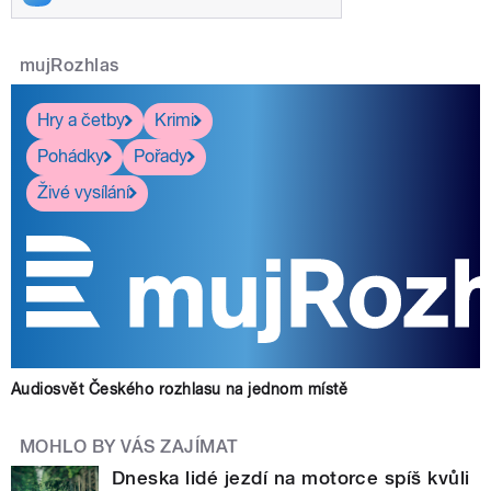
mujRozhlas
Hry a četby
Krimi
Pohádky
Pořady
Živé vysílání
Audiosvět Českého rozhlasu na jednom místě
MOHLO BY VÁS ZAJÍMAT
Dneska lidé jezdí na motorce spíš kvůli