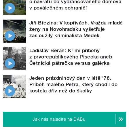
o návratu do vydrancovaného domova
v poválečném pohraničí
Jiří Březina: V kopřivách. Vraždu mladé
ženy na Novohradsku vyšetřuje
zasloužilý kriminalista Medek
Ladislav Beran: Krimi příběhy
z prvorepublikového Písecka aneb
Četnická pátračka versus galérka
Jeden prázdninový den v létě '78.
Příběh malého Petra, který chodil do
kostela dřív než do školky
Jak nás naladíte na DABu