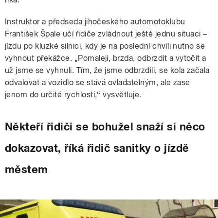
Instruktor a předseda jihočeského automotoklubu
František Špale učí řidiče zvládnout ještě jednu situaci –
jízdu po kluzké silnici, kdy je na poslední chvíli nutno se
vyhnout překážce. „Pomaleji, brzda, odbrzdit a vytočit a
už jsme se vyhnuli. Tím, že jsme odbrzdili, se kola začala
odvalovat a vozidlo se stává ovladatelným, ale zase
jenom do určité rychlosti,“ vysvětluje.
Někteří řidiči se bohužel snaží si něco
dokazovat, říká řidič sanitky o jízdě
městem