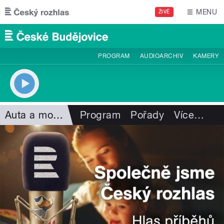
Přejít k hlavnímu obsahu
MENU
ŽIVĚ
PROGRAM
AUDIOARCHIV
KAMERY
Auta a motorismus
Program
Pořady
Více
…