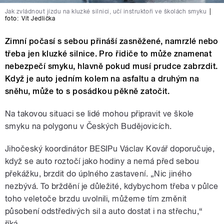
Jak zvládnout jízdu na kluzké silnici, učí instruktoři ve školách smyku
|
foto:
Vít Jedlička
Zimní počasí s sebou přináší zasněžené, namrzlé nebo
třeba jen kluzké silnice. Pro řidiče to může znamenat
nebezpečí smyku, hlavně pokud musí prudce zabrzdit.
Když je auto jedním kolem na asfaltu a druhým na
sněhu, může to s posádkou pěkně zatočit.
Na takovou situaci se lidé mohou připravit ve škole
smyku na polygonu v Českých Budějovicích.
Jihočeský koordinátor BESIPu Václav Kovář doporučuje,
když se auto roztočí jako hodiny a nemá před sebou
překážku, brzdit do úplného zastavení. „Nic jiného
nezbývá. To brždění je důležité, kdybychom třeba v půlce
toho veletoče brzdu uvolnili, můžeme tím změnit
působení odstředivých sil a auto dostat i na střechu,“
říká.