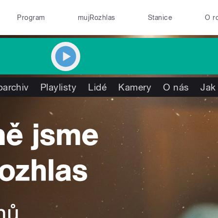
Program
mujRozhlas
Stanice
O r
oarchiv
Playlisty
Lidé
Kamery
O nás
Jak