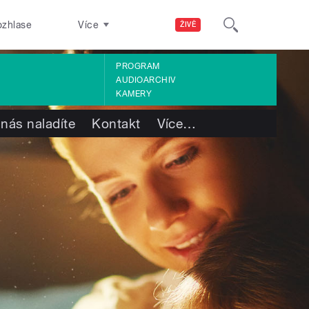
ozhlase
Více
ŽIVĚ
PROGRAM
AUDIOARCHIV
KAMERY
 nás naladíte
Kontakt
Více
…