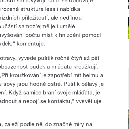
orostu samovývoji, čímž se obnovuje
řirozená struktura lesa i nabídka
ízdních příležitostí, ale nedílnou
oučástí samozřejmě je i umělé
avyšování počtu míst k hnízdění pomocí
udek,“ komentuje.
otravy, vyvede puštík ročně čtyři až pět
 obsazenost budek a mláďata kroužkují.
 „Při kroužkování je zapotřebí mít helmu a
y sovy jsou hodně ostré. Puštík bělavý je
ění. Když samice brání svoje mláďata, je
dnout a nebojí se kontaktu,“ vysvětluje
, záleží podle něj do značné míry na