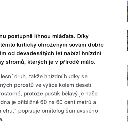
nu postupně líhnou mláďata. Díky
ěmto kriticky ohroženým sovám dobře
im od devadesátých let nabízí hnízdní
y stromů, kterých je v přírodě málo.
alesní druh, takže hnízdní budky se
ených porostů ve výšce kolem deseti
ostorné, protože puštík bělavý je naše
dna je přibližně 60 na 60 centimetrů a
etru,“ popisuje ornitolog šumavského
a.