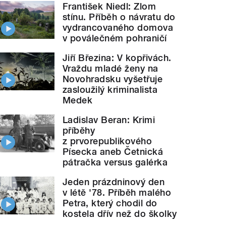
František Niedl: Zlom
stínu. Příběh o návratu do
vydrancovaného domova
v poválečném pohraničí
Jiří Březina: V kopřivách.
Vraždu mladé ženy na
Novohradsku vyšetřuje
zasloužilý kriminalista
Medek
Ladislav Beran: Krimi
příběhy
z prvorepublikového
Písecka aneb Četnická
pátračka versus galérka
Jeden prázdninový den
v létě '78. Příběh malého
Petra, který chodil do
kostela dřív než do školky