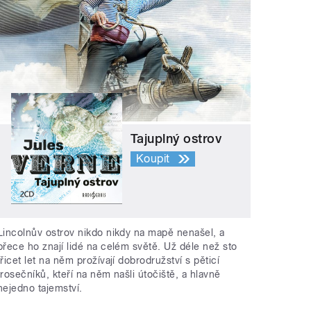
Tajuplný ostrov
Koupit
Lincolnův ostrov nikdo nikdy na mapě nenašel, a
přece ho znají lidé na celém světě. Už déle než sto
třicet let na něm prožívají dobrodružství s pěticí
trosečníků, kteří na něm našli útočiště, a hlavně
nejedno tajemství.