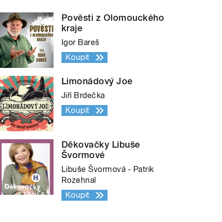
Pověsti z Olomouckého
kraje
Igor Bareš
Koupit
Limonádový Joe
Jiří Brdečka
Koupit
Děkovačky Libuše
Švormové
Libuše Švormová - Patrik
Rozehnal
Koupit