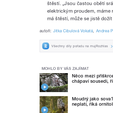
štěstí. „Jsou častou obětí s
elektrickým proudem, máme re
má štěstí, může se jistě dožít 
autoři:
Jitka Cibulová Vokatá
,
Andrea P
Všechny díly pořadu na mujRozhlas
MOHLO BY VÁS ZAJÍMAT
Něco mezi přiškrc
chápaví sousedi, ř
Moudrý jako sova?
neplatí, říká ornit