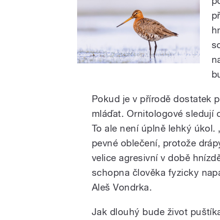
p
p
hn
s
n
b
Pokud je v přírodě dostatek p
mláďat. Ornitologové sledují
To ale není úplně lehký úkol.
pevné oblečení, protože dráp
velice agresivní v době hnízd
schopna člověka fyzicky napa
Aleš Vondrka.
Jak dlouhý bude život puštíka