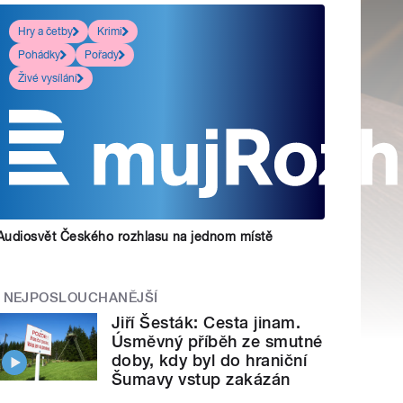
Hry a četby
Krimi
Pohádky
Pořady
Živé vysílání
Audiosvět Českého rozhlasu na jednom místě
NEJPOSLOUCHANĚJŠÍ
Jiří Šesták: Cesta jinam.
Úsměvný příběh ze smutné
doby, kdy byl do hraniční
Šumavy vstup zakázán