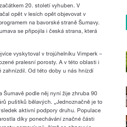
začátkem 20. století vyhuben. V
čal opět v lesích opět objevovat v
m programem na bavorské straně Šumavy.
mava se připojila i česká strana, která
jvíce vyskytoval v trojúhelníku Vimperk –
ozené pralesní porosty. A v této oblasti i
zahnízdil. Od této doby u nás hnízdí
a Šumavě podle něj nyní žije zhruba 90
árů puštíků bělavých. „Jednoznačně je to
ýsledek aktivní podpory druhu. Populace
arostla díky ponechávání značné části