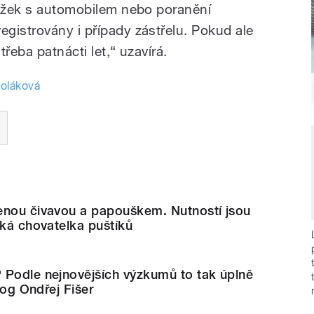
rážek s automobilem nebo poranění
gistrovány i případy zástřelu. Pokud ale
třeba patnácti let,“ uzavírá.
oláková
enou čivavou a papouškem. Nutností jsou
íká chovatelka puštíků
 Podle nejnovějších výzkumů to tak úplně
olog Ondřej Fišer