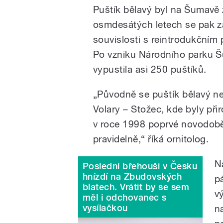
Puštík bělavý byl na Šumavě 
osmdesátých letech se pak za
souvislosti s reintrodukční
Po vzniku Národního parku Šu
vypustila asi 250 puštíků.
„Původně se puštík bělavý ne
Volary – Stožec, kde byly přir
v roce 1998 poprvé novodobě 
pravidelně,“ říká ornitolog.
N
Poslední břehouši v Česku
hnízdí na Zbudovských
p
blatech. Vrátit by se sem
v
měl i odchovanec s
vysílačkou
n