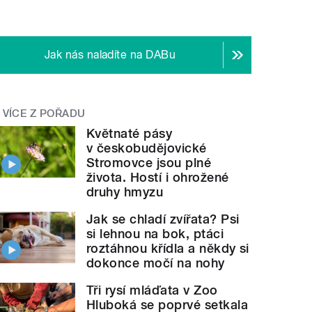
Jak nás naladíte na DABu
VÍCE Z POŘADU
Květnaté pásy
v českobudějovické
Stromovce jsou plné
života. Hostí i ohrožené
druhy hmyzu
Jak se chladí zvířata? Psi
si lehnou na bok, ptáci
roztáhnou křídla a někdy si
dokonce močí na nohy
Tři rysí mláďata v Zoo
Hluboká se poprvé setkala