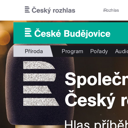
Přejít k hlavnímu obsahu
iRozhlas
Příroda
Program
Pořady
Audi