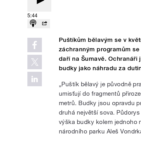
5:44
Puštíkům bělavým se v květ
záchranným programům se t
daří na Šumavě. Ochranáři j
budky jako náhradu za dutin
„Puštík bělavý je původně pr
umisťují do fragmentů přiroz
metrů. Budky jsou opravdu pr
druhá největší sova. Půdorys 
výška budky kolem jednoho m
národního parku Aleš Vondrk