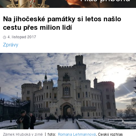
Na jihočeské památky si letos našlo
cestu přes milion lidí
4. listopad 2017
Zprávy
Zámek Hluboká v zimě
|
foto:
Romana Lehmannová
,
Český rozhlas