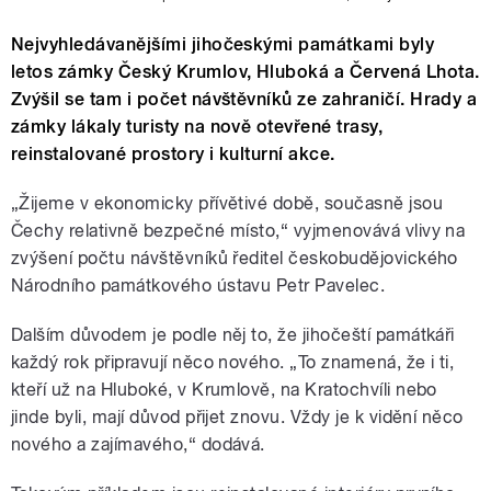
Nejvyhledávanějšími jihočeskými památkami byly
letos zámky Český Krumlov, Hluboká a Červená Lhota.
Zvýšil se tam i počet návštěvníků ze zahraničí. Hrady a
zámky lákaly turisty na nově otevřené trasy,
reinstalované prostory i kulturní akce.
„Žijeme v ekonomicky přívětivé době, současně jsou
Čechy relativně bezpečné místo,“ vyjmenovává vlivy na
zvýšení počtu návštěvníků ředitel českobudějovického
Národního památkového ústavu Petr Pavelec.
Dalším důvodem je podle něj to, že jihočeští památkáři
každý rok připravují něco nového. „To znamená, že i ti,
kteří už na Hluboké, v Krumlově, na Kratochvíli nebo
jinde byli, mají důvod přijet znovu. Vždy je k vidění něco
nového a zajímavého,“ dodává.