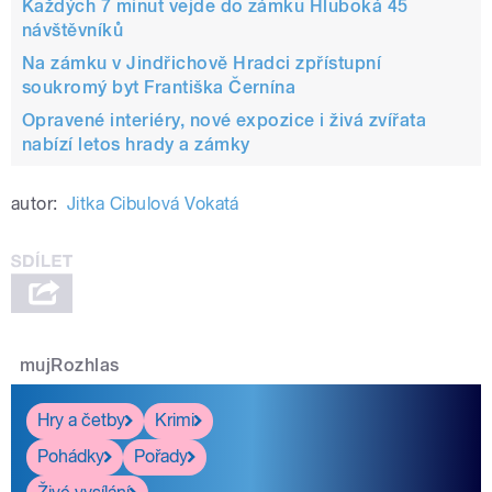
Každých 7 minut vejde do zámku Hluboká 45
návštěvníků
Na zámku v Jindřichově Hradci zpřístupní
soukromý byt Františka Černína
Opravené interiéry, nové expozice i živá zvířata
nabízí letos hrady a zámky
autor:
Jitka Cibulová Vokatá
mujRozhlas
Hry a četby
Krimi
Pohádky
Pořady