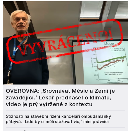
OVĚŘOVNA: ‚Srovnávat Měsíc a Zemi je
zavádějící.‘ Lékař přednášel o klimatu,
video je prý vytržené z kontextu
Stížností na stavební řízení kanceláři ombudsmanky
přibývá. ‚Lidé by si měli stěžovat víc,‘ míní právníci