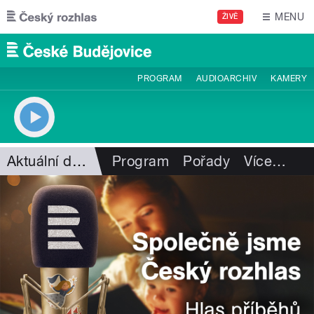
Přejít k hlavnímu obsahu
MENU
ŽIVĚ
PROGRAM
AUDIOARCHIV
KAMERY
Aktuální dění
Program
Pořady
Více
…