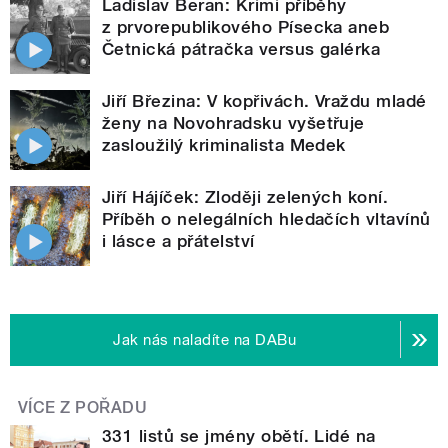
Ladislav Beran: Krimi příběhy
z prvorepublikového Písecka aneb
Četnická pátračka versus galérka
Jiří Březina: V kopřivách. Vraždu mladé
ženy na Novohradsku vyšetřuje
zasloužilý kriminalista Medek
Jiří Hájíček: Zloději zelených koní.
Příběh o nelegálních hledačích vltavínů
i lásce a přátelství
Jak nás naladíte na DABu
VÍCE Z POŘADU
331 listů se jmény obětí. Lidé na