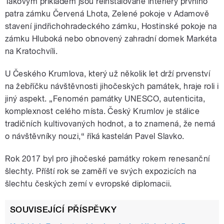
Takovým příkladem jsou reinstalované interiéry prvního
patra zámku Červená Lhota, Zelené pokoje v Adamově
stavení jindřichohradeckého zámku, Hostinské pokoje na
zámku Hluboká nebo obnovený zahradní domek Markéta
na Kratochvíli.
U Českého Krumlova, který už několik let drží prvenství
na žebříčku návštěvnosti jihočeských památek, hraje roli i
jiný aspekt. „Fenomén památky UNESCO, autenticita,
komplexnost celého místa. Český Krumlov je stálice
tradičních kultivovaných hodnot, a to znamená, že nemá
o návštěvníky nouzi,“ říká kastelán Pavel Slavko.
Rok 2017 byl pro jihočeské památky rokem renesanční
šlechty. Příští rok se zaměří ve svých expozicích na
šlechtu českých zemí v evropské diplomacii.
SOUVISEJÍCÍ PŘÍSPĚVKY