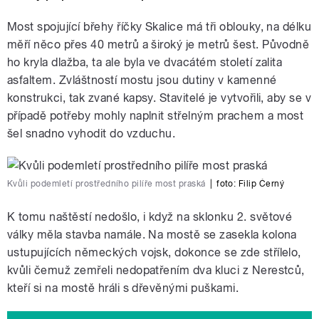
Most spojující břehy říčky Skalice má tři oblouky, na délku
měří něco přes 40 metrů a široký je metrů šest. Původně
ho kryla dlažba, ta ale byla ve dvacátém století zalita
asfaltem. Zvláštností mostu jsou dutiny v kamenné
konstrukci, tak zvané kapsy. Stavitelé je vytvořili, aby se v
případě potřeby mohly naplnit střelným prachem a most
šel snadno vyhodit do vzduchu.
Kvůli podemletí prostředního pilíře most praská
|
foto:
Filip Černý
K tomu naštěstí nedošlo, i když na sklonku 2. světové
války měla stavba namále. Na mostě se zasekla kolona
ustupujících německých vojsk, dokonce se zde střílelo,
kvůli čemuž zemřeli nedopatřením dva kluci z Nerestců,
kteří si na mostě hráli s dřevěnými puškami.