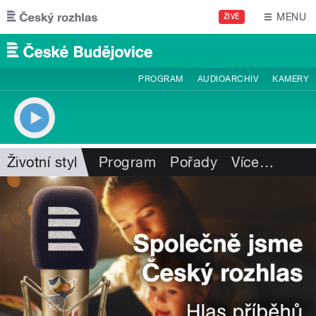
Přejít k hlavnímu obsahu
MENU
ŽIVĚ
PROGRAM
AUDIOARCHIV
KAMERY
Životní styl
Program
Pořady
Více
…