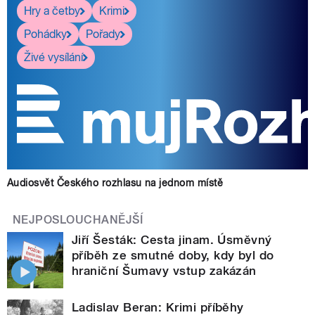
Hry a četby
Krimi
Pohádky
Pořady
Živé vysílání
Audiosvět Českého rozhlasu na jednom místě
NEJPOSLOUCHANĚJŠÍ
Jiří Šesták: Cesta jinam. Úsměvný
příběh ze smutné doby, kdy byl do
hraniční Šumavy vstup zakázán
Ladislav Beran: Krimi příběhy