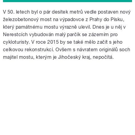
V 50. letech byl o pár desítek metrů vedle postaven nový
železobetonový most na výpadovce z Prahy do Písku,
který památnému mostu výrazně ulevil. Dnes je u něj v
Nerestcích vybudován malý parčík se zázemím pro
cykloturisty. V roce 2015 by se také mělo začít s jeho
celkovou rekonstrukcí. Ovšem s návratem originálů soch
majitel mostu, kterým je Jihočeský kraj, nepočítá.