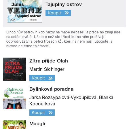
Tajuplný ostrov
Koupit
Lincolnův ostrov nikdo nikdy na mapě nenašel, a přece ho znají lidé
na celém světě. Už déle než sto třicet let na něm prožívají
dobrodružství s pěticí trosečníků, kteří na něm našli útočiště, a
hlavně nejedno tajemství.
Zítra přijde Olah
Martin Sichinger
Koupit
Bylinková poradna
Jarka Rozsypalová-Vykoupilová, Blanka
Kocourková
Koupit
Mauglí