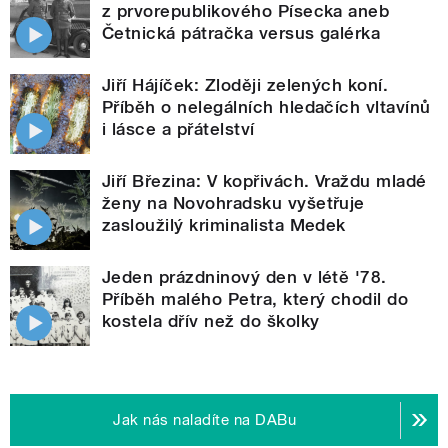
z prvorepublikového Písecka aneb
Četnická pátračka versus galérka
Jiří Hájíček: Zloději zelených koní.
Příběh o nelegálních hledačích vltavínů
i lásce a přátelství
Jiří Březina: V kopřivách. Vraždu mladé
ženy na Novohradsku vyšetřuje
zasloužilý kriminalista Medek
Jeden prázdninový den v létě '78.
Příběh malého Petra, který chodil do
kostela dřív než do školky
Jak nás naladíte na DABu