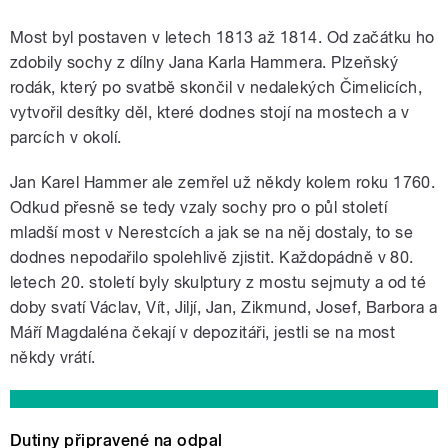
Most byl postaven v letech 1813 až 1814. Od začátku ho
zdobily sochy z dílny Jana Karla Hammera. Plzeňský
rodák, který po svatbě skončil v nedalekých Čimelicích,
vytvořil desítky děl, které dodnes stojí na mostech a v
parcích v okolí.
Jan Karel Hammer ale zemřel už někdy kolem roku 1760.
Odkud přesně se tedy vzaly sochy pro o půl století
mladší most v Nerestcích a jak se na něj dostaly, to se
dodnes nepodařilo spolehlivě zjistit. Každopádně v 80.
letech 20. století byly skulptury z mostu sejmuty a od té
doby svatí Václav, Vít, Jiljí, Jan, Zikmund, Josef, Barbora a
Máří Magdaléna čekají v depozitáři, jestli se na most
někdy vrátí.
Dutiny připravené na odpal