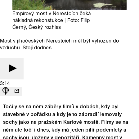
Empírový most v Nerestcích čeká
nákladná rekonstukce | Foto:
Filip
Černý
, Český rozhlas
Most v jihočeských Nerestcích měl být vyhozen do
vzduchu. Stojí dodnes
3:14
Točily se na něm záběry filmů v dobách, kdy byl
stavebně v pořádku a kdy jeho zábradlí lemovaly
sochy jako na pražském Karlově mostě. Filmy se na
něm ale točí i dnes, kdy má jeden pilíř podemletý a
sochy jsou uloženy v depozitáři. Kamenný most v