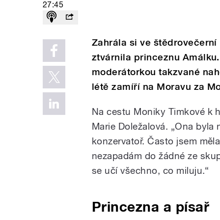
27:45
Zahrála si ve štědrovečerní
ztvárnila princeznu Amálku. 
moderátorkou takzvané nahé
létě zamíří na Moravu za M
Na cestu Moniky Timkové k he
Marie Doležalová. „Ona byla n
konzervatoř. Často jsem měla 
nezapadám do žádné ze skupin
se učí všechno, co miluju.“
Princezna a písař