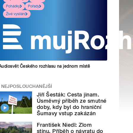
Pohádky
Pořady
Živé vysílání
Audiosvět Českého rozhlasu na jednom místě
NEJPOSLOUCHANĚJŠÍ
Jiří Šesták: Cesta jinam.
Úsměvný příběh ze smutné
doby, kdy byl do hraniční
Šumavy vstup zakázán
František Niedl: Zlom
stínu. Příběh o návratu do