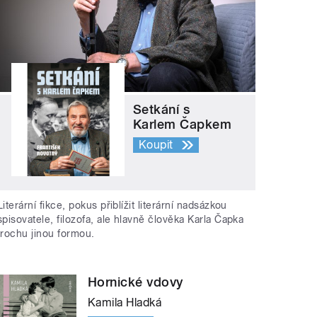
Setkání s
Karlem Čapkem
Koupit
Literární fikce, pokus přiblížit literární nadsázkou
spisovatele, filozofa, ale hlavně člověka Karla Čapka
trochu jinou formou.
Hornické vdovy
Kamila Hladká