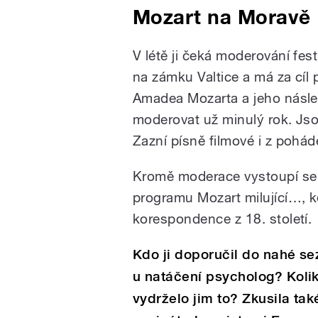
Mozart na Moravě
V létě ji čeká moderování fes
na zámku Valtice a má za cíl
Amadea Mozarta a jeho násle
moderovat už minulý rok. Jsou
Zazní písně filmové i z pohád
Kromě moderace vystoupí se
programu Mozart milující…, k
korespondence z 18. století.
Kdo ji doporučil do nahé se
u natáčení psycholog? Koli
vydrželo jim to? Zkusila také