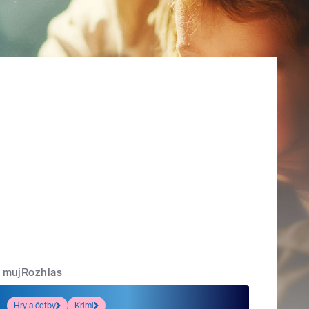
mujRozhlas
Hry a četby
Krimi