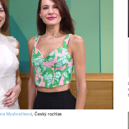
ana Myslivečková
,
Český rozhlas