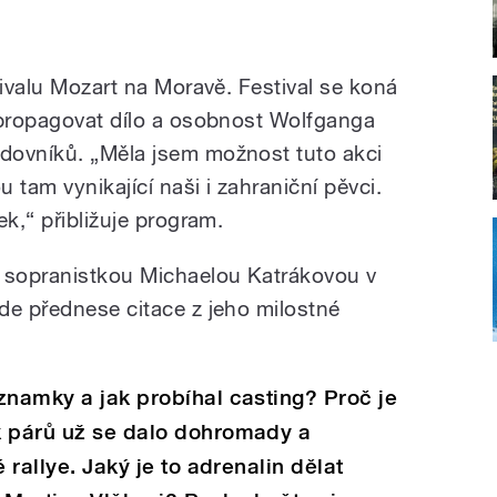
tivalu Mozart na Moravě. Festival se koná
 propagovat dílo a osobnost Wolfganga
dovníků. „Měla jsem možnost tuto akci
 tam vynikající naši i zahraniční pěvci.
ek,“ přibližuje program.
 sopranistkou Michaelou Katrákovou v
de přednese citace z jeho milostné
znamky a jak probíhal casting? Proč je
k párů už se dalo dohromady a
 rallye. Jaký je to adrenalin dělat