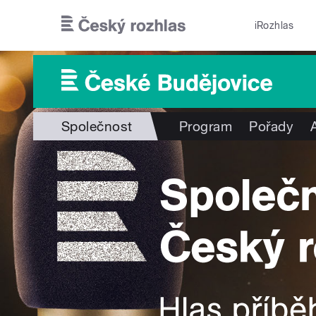
Přejít k hlavnímu obsahu
iRozhlas
Společnost
Program
Pořady