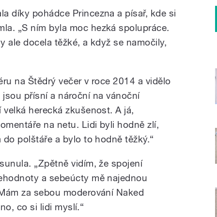
a díky pohádce Princezna a písař, kde si
la. „S ním byla moc hezká spolupráce.
yly ale docela těžké, a když se namočily,
éru na Štědrý večer v roce 2014 a vidělo
ci jsou přísní a nároční na vánoční
 velká herecká zkušenost. A já,
omentáře na netu. Lidi byli hodně zlí,
 do polštáře a bylo to hodně těžký.“
sunula. „Zpětně vidím, že spojení
behodnoty a sebeúcty mě najednou
r. Mám za sebou moderování Naked
no, co si lidi myslí.“