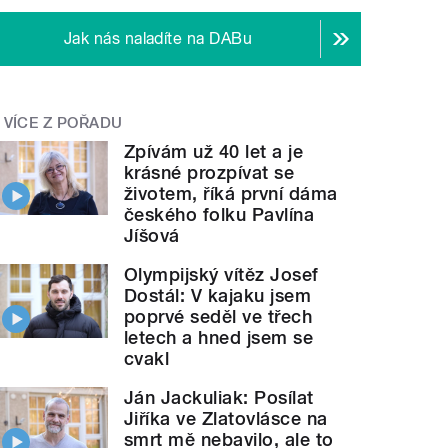
Jak nás naladíte na DABu
VÍCE Z POŘADU
Zpívám už 40 let a je
krásné prozpívat se
životem, říká první dáma
českého folku Pavlína
Jíšová
Olympijský vítěz Josef
Dostál: V kajaku jsem
poprvé seděl ve třech
letech a hned jsem se
cvakl
Ján Jackuliak: Posílat
Jiříka ve Zlatovlásce na
smrt mě nebavilo, ale to