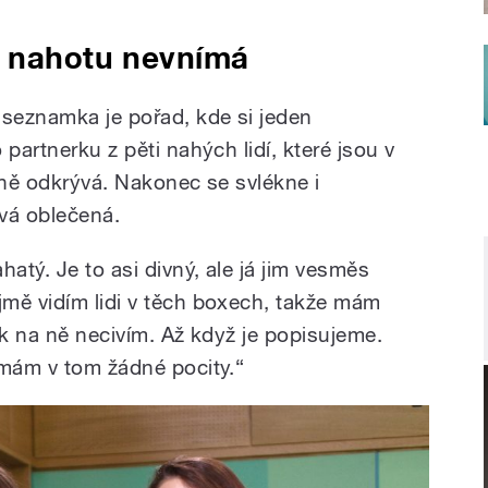
n nahotu nevnímá
 seznamka je pořad, kde si jeden
partnerku z pěti nahých lidí, které jsou v
pně odkrývá. Nakonec se svlékne i
vá oblečená.
atý. Je to asi divný, ale já jim vesměs
mě vidím lidi v těch boxech, takže mám
ak na ně necivím. Až když je popisujeme.
emám v tom žádné pocity.“