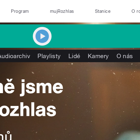
Program
mujRozhlas
Stanice
O r
Audioarchiv
Playlisty
Lidé
Kamery
O nás