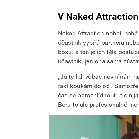
V Naked Attractio
Naked Attraction neboli nahá
účastník vybírá partnera nebo 
boxu, a ten jejich těla postu
účastník, jen ona sama zůstá
„Já ty lidi vůbec nevnímám nah
fakt koukám do očí. Samozřej
čas se porozhlídnout, ale nij
Beru to ale profesionálně, n