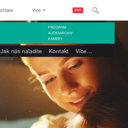
ozhlase
Více
ŽIVĚ
PROGRAM
AUDIOARCHIV
KAMERY
Jak nás naladíte
Kontakt
Více
…