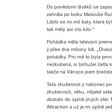
Do povědomí diváků se zapsal
zahrála po boku Matouše Rum
Líbilo se mi mít šaty, které b
tak měly asi sto kilo.“
Pohádka měla televizní premi
ji přes dva miliony lidí. „Divá
pohádky. Pro mě to byla první
nezkušená, si bohužel četla k
takže na Vánoce jsem brečela
Tato zkušenost ji nakonec po
zkušeností, věku, nějaké se
dostalo do úplně jiných sfé
Attraction a už je mi úplně jed