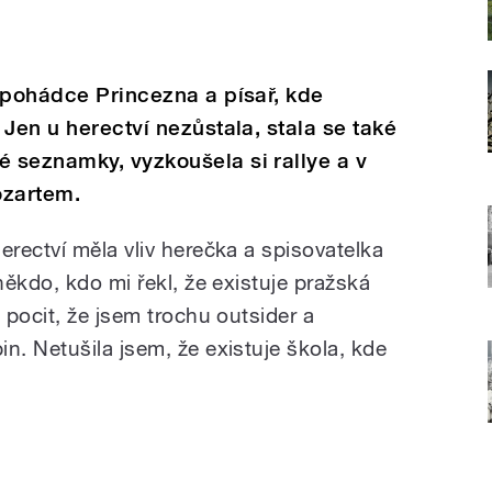
 pohádce Princezna a písař, kde
Jen u herectví nezůstala, stala se také
 seznamky, vyzkoušela si rallye a v
ozartem.
rectví měla vliv herečka a spisovatelka
ěkdo, kdo mi řekl, že existuje pražská
pocit, že jsem trochu outsider a
. Netušila jsem, že existuje škola, kde