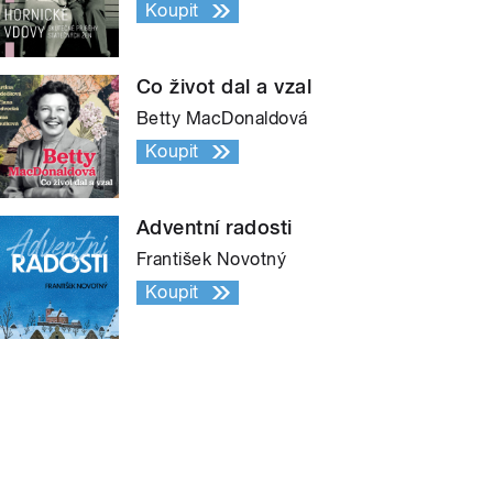
Koupit
Co život dal a vzal
Betty MacDonaldová
Koupit
Adventní radosti
František Novotný
Koupit