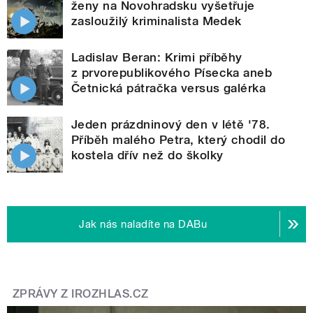
ženy na Novohradsku vyšetřuje
zasloužilý kriminalista Medek
Ladislav Beran: Krimi příběhy
z prvorepublikového Písecka aneb
Četnická pátračka versus galérka
Jeden prázdninový den v létě '78.
Příběh malého Petra, který chodil do
kostela dřív než do školky
Jak nás naladíte na DABu
ZPRÁVY Z IROZHLAS.CZ