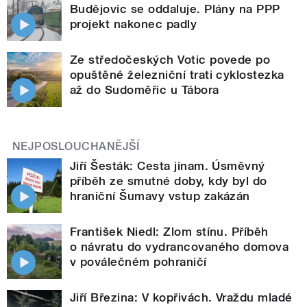
Budějovic se oddaluje. Plány na PPP
projekt nakonec padly
Ze středočeských Votic povede po
opuštěné železniční trati cyklostezka
až do Sudoměřic u Tábora
NEJPOSLOUCHANĚJŠÍ
Jiří Šesták: Cesta jinam. Úsměvný
příběh ze smutné doby, kdy byl do
hraniční Šumavy vstup zakázán
František Niedl: Zlom stínu. Příběh
o návratu do vydrancovaného domova
v poválečném pohraničí
Jiří Březina: V kopřivách. Vraždu mladé