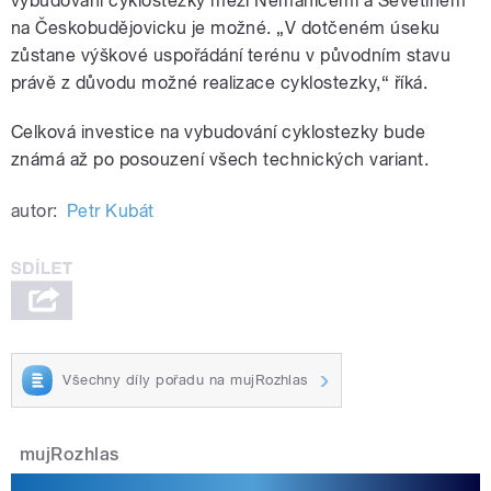
vybudování cyklostezky mezi Nemanicemi a Ševětínem
na Českobudějovicku je možné. „V dotčeném úseku
zůstane výškové uspořádání terénu v původním stavu
právě z důvodu možné realizace cyklostezky,“ říká.
Celková investice na vybudování cyklostezky bude
známá až po posouzení všech technických variant.
autor:
Petr Kubát
Všechny díly pořadu na mujRozhlas
mujRozhlas