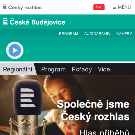
Přejít k hlavnímu obsahu
MENU
ŽIVĚ
PROGRAM
AUDIOARCHIV
KAMERY
Regionální
Program
Pořady
Více
…