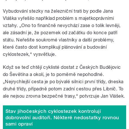
Vybudování stezky na železniční trati by podle Jana
Vláška vyřešilo například problém s majetkoprávními
vztahy. „Ono to finančně nevychází zase o tolik levněji,
ale zásadní je, že pozemek od začátku do konce patří
státu. Neřešíte soukromé vlastníky a další problémy,
které často dost komplikují plánování a budování
cyklostezek,“ vysvětluje.
Když se teď chtějí cyklisté dostat z Českých Budějovic
do Ševětína a okolí, je to poměrně nepohodlné.
„Nejrychlejší cesta je po bývalé silnici první třídy, dneska
druhé třídy, případně potom zadní cestou přes Libníč. To
ale nejsou zrovna bezpečné trasy,“ potvrzuje Jan Vlášek.
Stav jihočeských cyklostezek kontrolují
dobrovolní auditoři. Některé nedostatky rovnou
sami opraví