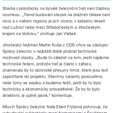
Stavba cyklostezky na bývalé železniční trati není žádnou
novinkou. „Trend budování stezek na drážním tělese není
nový a v našem regionu je jich vícero, v katastru Veselí
nad Lužnicí nebo mezi Středočeským a Jihočeským
krajem na Voticku,“ zmiňuje Jan Vlášek.
Jihočeský hejtman Martin Kuba z ODS chce se zástupci
Správy železnic v nejbližší době probrat technické
možnosti stavby. „Bude to záležet na tom, jestli najdeme
technické řešení, protože trať je často v zářezu,
znamenalo by to obrovské přesuny hmot, které jsou teď
započítané do projektu. Všechny varianty posoudíme,
naše týmy se sejdou a budeme řešit, jestli by to bylo
technicky a ekonomicky proveditelné. Že by to bylo
atraktivní, je úplně jasné,“ komentuje.
Mluvčí Správy železnic Nela Eberl Frýbová potvrzuje, že