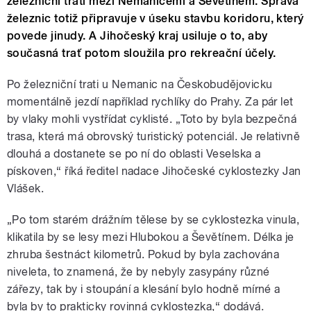
železniční trati mezi Nemanicemi a Ševětínem. Správa
železnic totiž připravuje v úseku stavbu koridoru, který
povede jinudy. A Jihočeský kraj usiluje o to, aby
současná trať potom sloužila pro rekreační účely.
Po železniční trati u Nemanic na Českobudějovicku
momentálně jezdí například rychlíky do Prahy. Za pár let
by vlaky mohli vystřídat cyklisté. „Toto by byla bezpečná
trasa, která má obrovský turistický potenciál. Je relativně
dlouhá a dostanete se po ní do oblasti Veselska a
pískoven,“ říká ředitel nadace Jihočeské cyklostezky Jan
Vlášek.
„Po tom starém drážním tělese by se cyklostezka vinula,
klikatila by se lesy mezi Hlubokou a Ševětínem. Délka je
zhruba šestnáct kilometrů. Pokud by byla zachována
niveleta, to znamená, že by nebyly zasypány různé
zářezy, tak by i stoupání a klesání bylo hodně mírné a
byla by to prakticky rovinná cyklostezka,“ dodává.