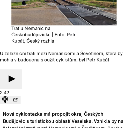
Trať u Nemanic na
Českobudějovicku | Foto:
Petr
Kubát
, Český rozhla
U železniční trati mezi Nemanicemi a Ševětínem, která by
mohla v budoucnu sloužit cyklistům, byl Petr Kubát
2:42
Nová cyklostezka má propojit okraj Českých
Budějovic s turistickou oblastí Veselska. Vznikla by na