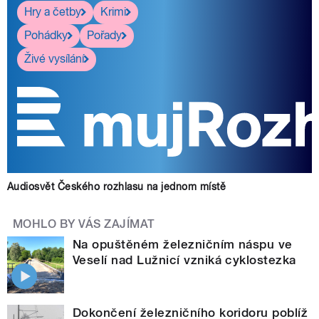
Hry a četby
Krimi
Pohádky
Pořady
Živé vysílání
Audiosvět Českého rozhlasu na jednom místě
MOHLO BY VÁS ZAJÍMAT
Na opuštěném železničním náspu ve
Veselí nad Lužnicí vzniká cyklostezka
Dokončení železničního koridoru poblíž