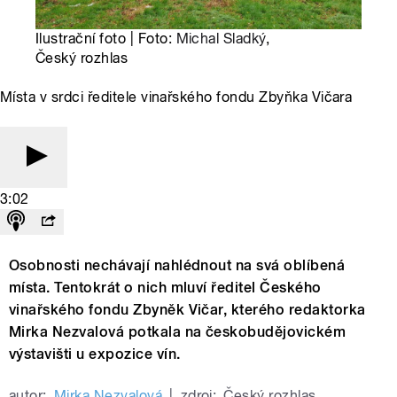
Ilustrační foto | Foto:
Michal Sladký
,
Český rozhlas
Místa v srdci ředitele vinařského fondu Zbyňka Vičara
3:02
Osobnosti nechávají nahlédnout na svá oblíbená
místa. Tentokrát o nich mluví ředitel Českého
vinařského fondu Zbyněk Vičar, kterého redaktorka
Mirka Nezvalová potkala na českobudějovickém
výstavišti u expozice vín.
autor:
Mirka Nezvalová
|
zdroj:
Český rozhlas