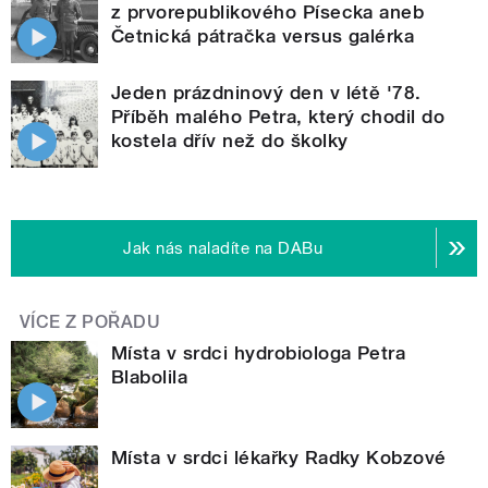
z prvorepublikového Písecka aneb
Četnická pátračka versus galérka
Jeden prázdninový den v létě '78.
Příběh malého Petra, který chodil do
kostela dřív než do školky
Jak nás naladíte na DABu
VÍCE Z POŘADU
Místa v srdci hydrobiologa Petra
Blabolila
Místa v srdci lékařky Radky Kobzové