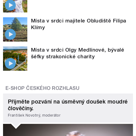
Místa v srdci majitele Obludiště Filipa
Klímy
Místa v srdci Olgy Medlínové, bývalé
šéfky strakonické charity
E-SHOP ČESKÉHO ROZHLASU
Přijměte pozvání na úsměvný doušek moudré
člověčiny.
František Novotný, moderátor