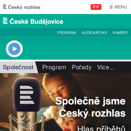
Přejít k hlavnímu obsahu
MENU
ŽIVĚ
PROGRAM
AUDIOARCHIV
KAMERY
Společnost
Program
Pořady
Více
…