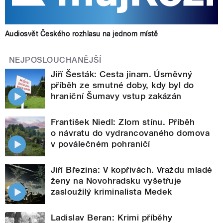
Audiosvět Českého rozhlasu na jednom místě
NEJPOSLOUCHANĚJŠÍ
Jiří Šesták: Cesta jinam. Úsměvný
příběh ze smutné doby, kdy byl do
hraniční Šumavy vstup zakázán
František Niedl: Zlom stínu. Příběh
o návratu do vydrancovaného domova
v poválečném pohraničí
Jiří Březina: V kopřivách. Vraždu mladé
ženy na Novohradsku vyšetřuje
zasloužilý kriminalista Medek
Ladislav Beran: Krimi příběhy