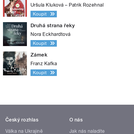
Uršula Kluková – Patrik Rozehnal
Koupit
Druhá strana řeky
Nora Eckhardtová
Koupit
Zámek
Franz Kafka
Koupit
Český rozhlas
O nás
Válka na Ukrajině
Jak nás naladíte