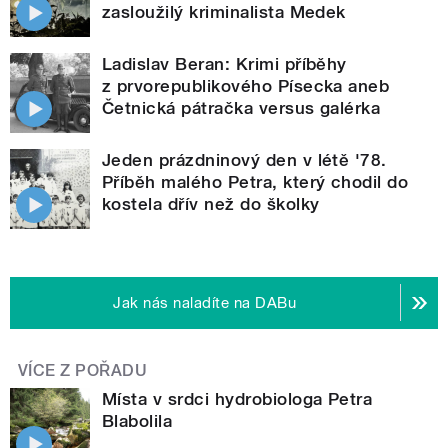
zasloužilý kriminalista Medek
Ladislav Beran: Krimi příběhy
z prvorepublikového Písecka aneb
Četnická pátračka versus galérka
Jeden prázdninový den v létě '78.
Příběh malého Petra, který chodil do
kostela dřív než do školky
Jak nás naladíte na DABu
VÍCE Z POŘADU
Místa v srdci hydrobiologa Petra
Blabolila