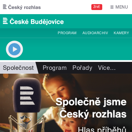
Přejít k hlavnímu obsahu
MENU
ŽIVĚ
PROGRAM
AUDIOARCHIV
KAMERY
Společnost
Program
Pořady
Více
…