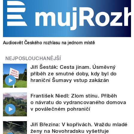
Audiosvět Českého rozhlasu na jednom místě
NEJPOSLOUCHANĚJŠÍ
Jiří Šesták: Cesta jinam. Úsměvný
příběh ze smutné doby, kdy byl do
hraniční Šumavy vstup zakázán
František Niedl: Zlom stínu. Příběh
o návratu do vydrancovaného domova
v poválečném pohraničí
Jiří Březina: V kopřivách. Vraždu mladé
ženy na Novohradsku vyšetřuje