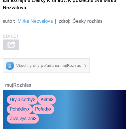
samozřejmě Český Krumlov. K poslechu zve Mirka
Nezvalová.
autor:
Mirka Nezvalová
|
zdroj:
Český rozhlas
Všechny díly pořadu na mujRozhlas
mujRozhlas
Hry a četby
Krimi
Pohádky
Pořady
Živé vysílání