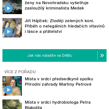
ženy na Novohradsku vyšetřuje
zasloužilý kriminalista Medek
Jiří Hájíček: Zloději zelených koní.
Příběh o nelegálních hledačích vltavínů
i lásce a přátelství
Jak nás naladíte na DABu
VÍCE Z POŘADU
Místa v srdci předsedkyně spolku
Přírodní zahrady Martiny Petrové
Místa v srdci hydrobiologa Petra
Blabolila