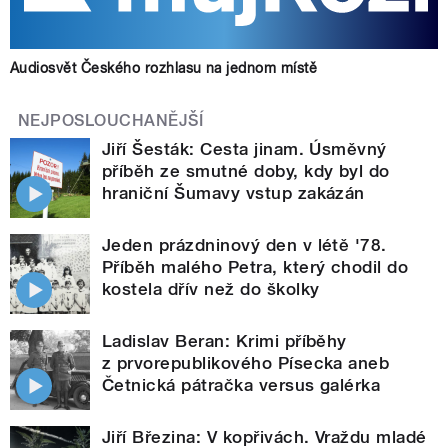
Audiosvět Českého rozhlasu na jednom místě
NEJPOSLOUCHANĚJŠÍ
Jiří Šesták: Cesta jinam. Úsměvný
příběh ze smutné doby, kdy byl do
hraniční Šumavy vstup zakázán
Jeden prázdninový den v létě '78.
Příběh malého Petra, který chodil do
kostela dřív než do školky
Ladislav Beran: Krimi příběhy
z prvorepublikového Písecka aneb
Četnická pátračka versus galérka
Jiří Březina: V kopřivách. Vraždu mladé