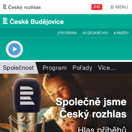
Přejít k hlavnímu obsahu
MENU
ŽIVĚ
PROGRAM
AUDIOARCHIV
KAMERY
Společnost
Program
Pořady
Více
…