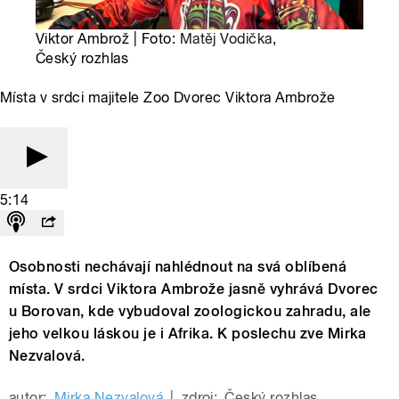
Viktor Ambrož | Foto:
Matěj Vodička
,
Český rozhlas
Místa v srdci majitele Zoo Dvorec Viktora Ambrože
5:14
Osobnosti nechávají nahlédnout na svá oblíbená
místa. V srdci Viktora Ambrože jasně vyhrává Dvorec
u Borovan, kde vybudoval zoologickou zahradu, ale
jeho velkou láskou je i Afrika. K poslechu zve Mirka
Nezvalová.
autor:
Mirka Nezvalová
|
zdroj:
Český rozhlas