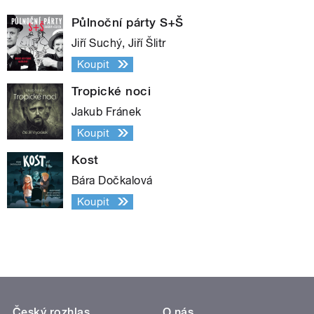
Půlnoční párty S+Š
Jiří Suchý, Jiří Šlitr
Koupit
Tropické noci
Jakub Fránek
Koupit
Kost
Bára Dočkalová
Koupit
Český rozhlas
O nás