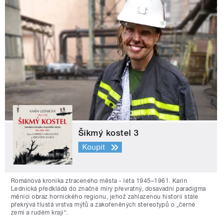
Šikmý kostel 3
Koupit
Románová kronika ztraceného města - léta 1945–1961. Karin
Lednická předkládá do značné míry převratný, dosavadní paradigma
měnící obraz hornického regionu, jehož zahlazenou historii stále
překrývá tlustá vrstva mýtů a zakořeněných stereotypů o „černé
zemi a rudém kraji“.