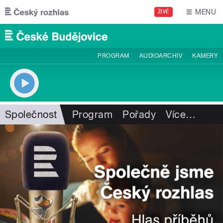
Přejít k hlavnímu obsahu
MENU
ŽIVĚ
PROGRAM
AUDIOARCHIV
KAMERY
Společnost
Program
Pořady
Více
…