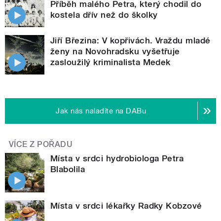
Příběh malého Petra, který chodil do
kostela dřív než do školky
Jiří Březina: V kopřivách. Vraždu mladé
ženy na Novohradsku vyšetřuje
zasloužilý kriminalista Medek
Jak nás naladíte na DABu
VÍCE Z POŘADU
Místa v srdci hydrobiologa Petra
Blabolila
Místa v srdci lékařky Radky Kobzové