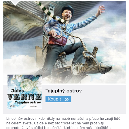
Tajuplný ostrov
Koupit
Lincolnův ostrov nikdo nikdy na mapě nenašel, a přece ho znají lidé
na celém světě. Už déle než sto třicet let na něm prožívají
dobrodružství s pěticí trosečníků, kteří na něm našli útočiště, a