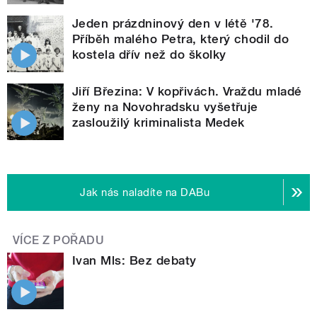
Jeden prázdninový den v létě '78.
Příběh malého Petra, který chodil do
kostela dřív než do školky
Jiří Březina: V kopřivách. Vraždu mladé
ženy na Novohradsku vyšetřuje
zasloužilý kriminalista Medek
Jak nás naladíte na DABu
VÍCE Z POŘADU
Ivan Mls: Bez debaty