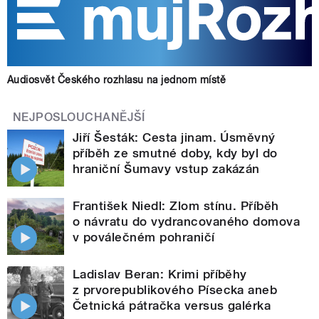
Audiosvět Českého rozhlasu na jednom místě
NEJPOSLOUCHANĚJŠÍ
Jiří Šesták: Cesta jinam. Úsměvný
příběh ze smutné doby, kdy byl do
hraniční Šumavy vstup zakázán
František Niedl: Zlom stínu. Příběh
o návratu do vydrancovaného domova
v poválečném pohraničí
Ladislav Beran: Krimi příběhy
z prvorepublikového Písecka aneb
Četnická pátračka versus galérka