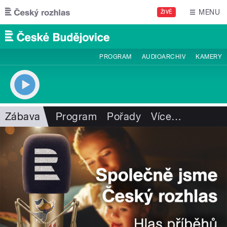
Přejít k hlavnímu obsahu
MENU
ŽIVĚ
PROGRAM
AUDIOARCHIV
KAMERY
Zábava
Program
Pořady
Více
…