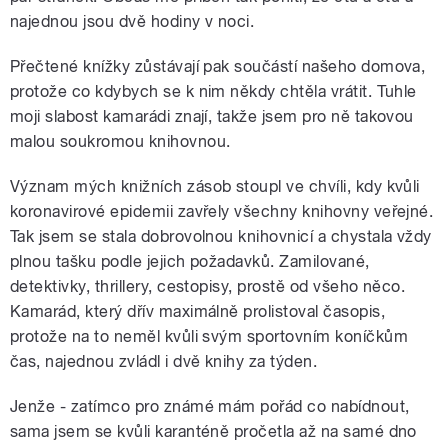
najednou jsou dvě hodiny v noci.
Přečtené knížky zůstávají pak součástí našeho domova,
protože co kdybych se k nim někdy chtěla vrátit. Tuhle
moji slabost kamarádi znají, takže jsem pro ně takovou
malou soukromou knihovnou.
Význam mých knižních zásob stoupl ve chvíli, kdy kvůli
koronavirové epidemii zavřely všechny knihovny veřejné.
Tak jsem se stala dobrovolnou knihovnicí a chystala vždy
plnou tašku podle jejich požadavků. Zamilované,
detektivky, thrillery, cestopisy, prostě od všeho něco.
Kamarád, který dřív maximálně prolistoval časopis,
protože na to neměl kvůli svým sportovním koníčkům
čas, najednou zvládl i dvě knihy za týden.
Jenže - zatímco pro známé mám pořád co nabídnout,
sama jsem se kvůli karanténě pročetla až na samé dno