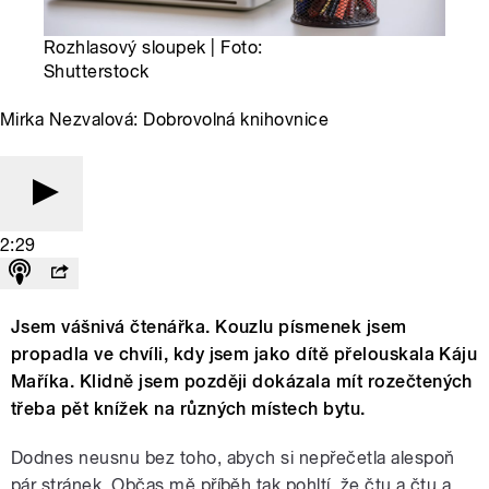
Rozhlasový sloupek | Foto:
Shutterstock
Mirka Nezvalová: Dobrovolná knihovnice
2:29
Jsem vášnivá čtenářka. Kouzlu písmenek jsem
propadla ve chvíli, kdy jsem jako dítě přelouskala Káju
Maříka. Klidně jsem později dokázala mít rozečtených
třeba pět knížek na různých místech bytu.
Dodnes neusnu bez toho, abych si nepřečetla alespoň
pár stránek. Občas mě příběh tak pohltí, že čtu a čtu a