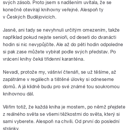
svých zásob. Proto jsem s nadšením uvítala, že se
konečně otevírají knihovny veřejné. Alespoň ty
v Českých Budějovicích.
Jasně, ani tady se nevyhnuli určitým omezením, takže
například pokud nejste senioři, od deseti do dvanácti
hodin si nic nevypůjčíte. Ale až do pěti hodin odpoledne
si pak zase můžete vybírat podle svých představ. Po
vrácení knihy čeká třídenní karanténa.
Nevadí, protože my, vášniví čtenáři, se už těšíme, až
zapátráme v regálech a tištěné úlovky si odneseme
domů. A já klidně budu pro své známé tou soukromou
knihovnou dál.
Věřím totiž, že každá kniha je mostem, po němž přejdete
z reálného světa se všemi těžkostmi do světa, který si
sami vyberete. Alespoň na chvíli. Od první do poslední
stránky.