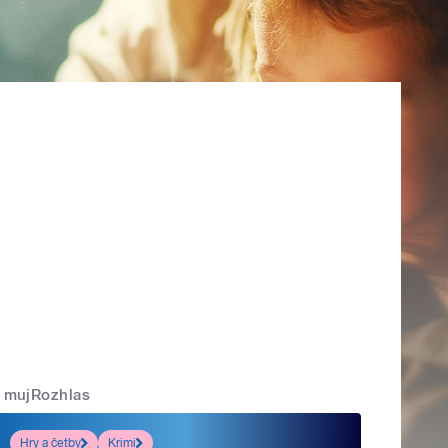
mujRozhlas
Hry a četby
Krimi