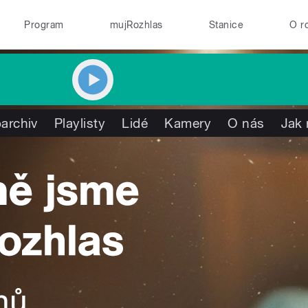
Program
mujRozhlas
Stanice
O r
archiv
Playlisty
Lidé
Kamery
O nás
Jak 