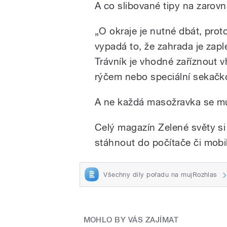
A co slibované tipy na zarov
„O okraje je nutné dbát, prot
vypadá to, že zahrada je zapl
Trávník je vhodné zaříznout 
rýčem nebo speciální sekačko
A ne každá masožravka se m
Celý magazín Zelené světy si
stáhnout do počítače či mobi
Všechny díly pořadu na mujRozhlas
MOHLO BY VÁS ZAJÍMAT