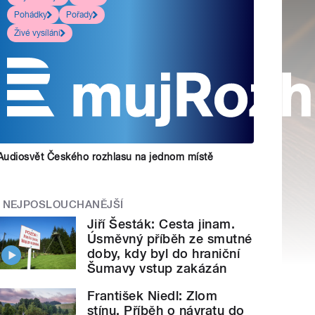
Pohádky
Pořady
Živé vysílání
Audiosvět Českého rozhlasu na jednom místě
NEJPOSLOUCHANĚJŠÍ
Jiří Šesták: Cesta jinam.
Úsměvný příběh ze smutné
doby, kdy byl do hraniční
Šumavy vstup zakázán
František Niedl: Zlom
stínu. Příběh o návratu do