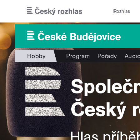
Přejít k hlavnímu obsahu
iRozhlas
Hobby
Program
Pořady
Audio