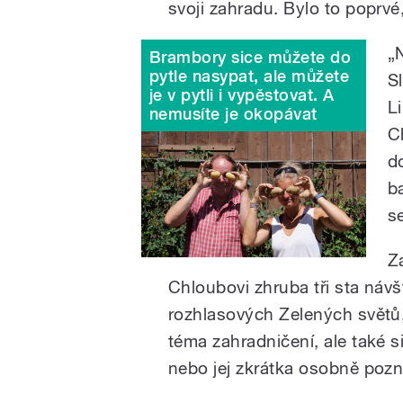
svoji zahradu. Bylo to poprvé
„N
Brambory sice můžete do
pytle nasypat, ale můžete
S
je v pytli i vypěstovat. A
Li
nemusíte je okopávat
C
d
ba
s
Z
Chloubovi zhruba tři sta náv
rozhlasových Zelených světů, 
téma zahradničení, ale také si
nebo jej zkrátka osobně pozn