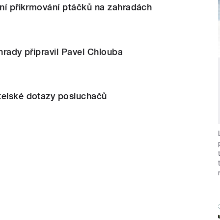
tní přikrmování ptáčků na zahradách
ahrady připravil Pavel Chlouba
telské dotazy posluchačů