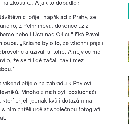
, na zkoušku. A jak to dopadlo?
ávštěvníci přijeli například z Prahy, ze
laného, z Pelhřimova, dokonce až z
berce nebo i Ústí nad Orlicí," říká Pavel
hlouba. „Krásné bylo to, že všichni přijeli
obrovolně a užívali si toho. A nejvíce mě
vilo, že se ti lidé začali bavit mezi
ebou."
a víkend přijelo na zahradu k Pavlovi
štěvníků. Mnoho z nich byli posluchači
kteří přijeli jednak kvůli dotazům na
 s ním chtěli udělat společnou fotografii
at.