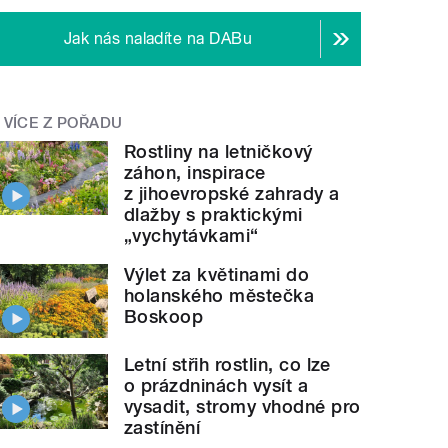
Jak nás naladíte na DABu
VÍCE Z POŘADU
Rostliny na letničkový
záhon, inspirace
z jihoevropské zahrady a
dlažby s praktickými
„vychytávkami“
Výlet za květinami do
holanského městečka
Boskoop
Letní střih rostlin, co lze
o prázdninách vysít a
vysadit, stromy vhodné pro
zastínění