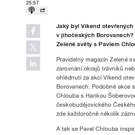
25:57
Jaký byl Víkend otevřených 
v jihočeských Borovanech? 
Zelené světy s Pavlem Chl
Pravidelný magazín Zelené svě
zarovnání okrajů trávníků ne
ohlédnutí za akcí Víkend ote
Borovanech. Podobné akce se
Chlouba s Hankou Šoberovou
českobudějovického Českého r
zde každoročně několik zázna
A tak se Pavel Chlouba inspir