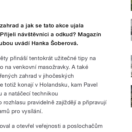
zahrad a jak se tato akce ujala
Přijeli návštěvníci a odkud? Magazín
oubou uvádí Hanka Šoberová.
ty přináší tentokrát užitečné tipy na
bo na venkovní masožravky. A také
vřených zahrad v jihočeských
 totiž konají v Holandsku, kam Pavel
 a natáčecí technikou
ozhlasu pravidelně zajíždějí a připravují
mů pro vysílání.
oval a otevřel veřejnosti a poslochačům