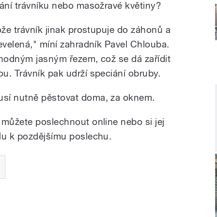
nání trávníku nebo masožravé květiny?
ože trávník jinak prostupuje do záhonů a
evelená," míní zahradník Pavel Chlouba.
vhodným jasným řezem, což se dá zařídit
u. Trávník pak udrží speciání obruby.
usí nutně pěstovat doma, za oknem.
 můžete poslechnout online nebo si jej
lu k pozdějšímu poslechu.