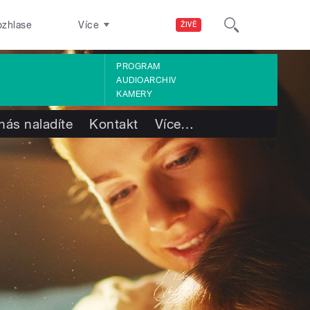
ozhlase
Více
ŽIVĚ
PROGRAM
AUDIOARCHIV
KAMERY
nás naladíte
Kontakt
Více
…