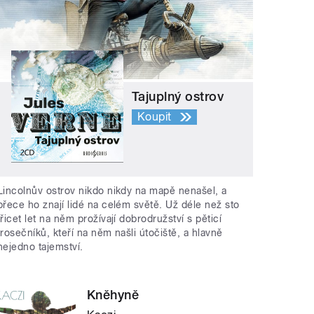
Tajuplný ostrov
Koupit
Lincolnův ostrov nikdo nikdy na mapě nenašel, a
přece ho znají lidé na celém světě. Už déle než sto
třicet let na něm prožívají dobrodružství s pěticí
trosečníků, kteří na něm našli útočiště, a hlavně
nejedno tajemství.
Kněhyně