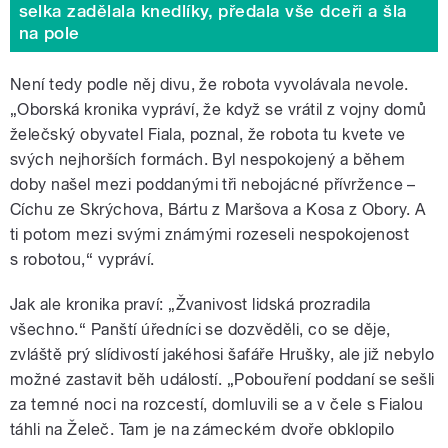
selka zadělala knedlíky, předala vše dceři a šla
na pole
Není tedy podle něj divu, že robota vyvolávala nevole.
„Oborská kronika vypráví, že když se vrátil z vojny domů
želečský obyvatel Fiala, poznal, že robota tu kvete ve
svých nejhorších formách. Byl nespokojený a během
doby našel mezi poddanými tři nebojácné přívržence –
Cíchu ze Skrýchova, Bártu z Maršova a Kosa z Obory. A
ti potom mezi svými známými rozeseli nespokojenost
s robotou,“ vypráví.
Jak ale kronika praví: „Žvanivost lidská prozradila
všechno.“ Panští úředníci se dozvěděli, co se děje,
zvláště prý slídivostí jakéhosi šafáře Hrušky, ale již nebylo
možné zastavit běh událostí. „Pobouření poddaní se sešli
za temné noci na rozcestí, domluvili se a v čele s Fialou
táhli na Želeč. Tam je na zámeckém dvoře obklopilo