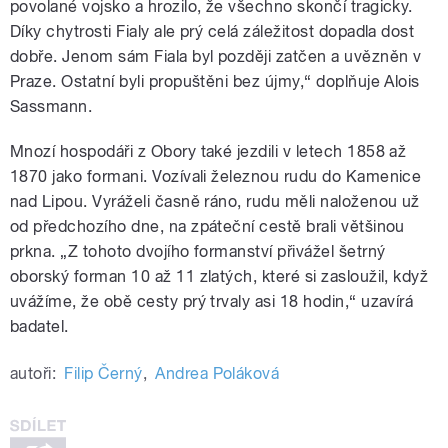
povolané vojsko a hrozilo, že všechno skončí tragicky.
Díky chytrosti Fialy ale prý celá záležitost dopadla dost
dobře. Jenom sám Fiala byl později zatčen a uvězněn v
Praze. Ostatní byli propuštěni bez újmy,“ doplňuje Alois
Sassmann.
Mnozí hospodáři z Obory také jezdili v letech 1858 až
1870 jako formani. Vozívali železnou rudu do Kamenice
nad Lipou. Vyráželi časně ráno, rudu měli naloženou už
od předchozího dne, na zpáteční cestě brali většinou
prkna. „Z tohoto dvojího formanství přivážel šetrný
oborský forman 10 až 11 zlatých, které si zasloužil, když
uvážíme, že obě cesty prý trvaly asi 18 hodin,“ uzavírá
badatel.
autoři:
Filip Černý
,
Andrea Poláková