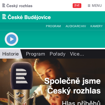
Přejít k hlavnímu obsahu
MENU
ŽIVĚ
PROGRAM
AUDIOARCHIV
KAMERY
Historie
Program
Pořady
Více
…