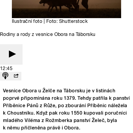
Ilustrační foto | Foto: Shutterstock
Rodiny a rody z vesnice Obora na Táborsku
12:45
Vesnice Obora u Želče na Táborsku je v listinách
poprvé připomínána roku 1379. Tehdy patřila k panství
Příběnice Pánů z Růže, po zbourání Příběnic náležela
k Choustníku. Když pak roku 1550 kupovali poručníci
mladého Viléma z Rožmberka panství Želeč, byla
k němu přičleněna právě i Obora.