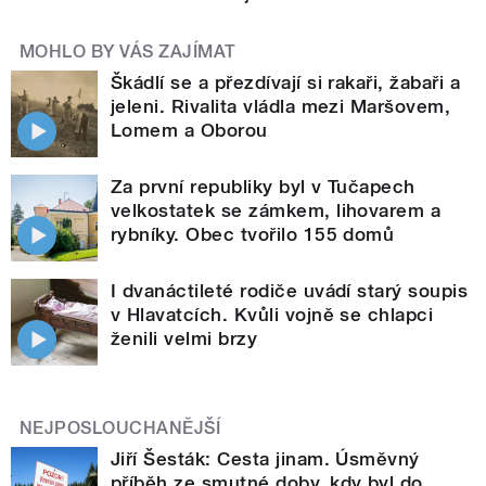
MOHLO BY VÁS ZAJÍMAT
Škádlí se a přezdívají si rakaři, žabaři a
jeleni. Rivalita vládla mezi Maršovem,
Lomem a Oborou
Za první republiky byl v Tučapech
velkostatek se zámkem, lihovarem a
rybníky. Obec tvořilo 155 domů
I dvanáctileté rodiče uvádí starý soupis
v Hlavatcích. Kvůli vojně se chlapci
ženili velmi brzy
NEJPOSLOUCHANĚJŠÍ
Jiří Šesták: Cesta jinam. Úsměvný
příběh ze smutné doby, kdy byl do