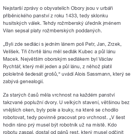
Nejstarší zprávy o obyvatelích Obory jsou v urbáři
příběnického panství z roku 1433, tedy sklonku
husitských válek. Tehdy rožmberský úředník jménem
Vilan sepsal platy rožmberských poddaných.
„Byli zde sedláci s jedním lánem polí Petr, Jan, Zrzek,
Velíšek. Tři čtvrtě lánu měl sedlák Kubec a půl lánu
Macek. Největším oborským sedlákem byl Václav
Rychtář, který měl jeden a půl lánu, z něhož platil
pololetně šedesát grošů,“ uvádí Alois Sassmann, který se
zabývá genealogií.
Za starých časů měla vrchnost na každém panství
takzvané poplužní dvory. U velkých stavení, většinou bez
vnějších oken, byly pole a louky, na které se chodilo
robotovat, tedy povinně pracovat pro vrchnost. „V šest
hodin ráno prý musel být robotník už na místě. Kdo
robotu zaspal, dostal od pánů rest, který musel odčinit