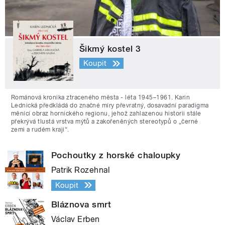
Šikmý kostel 3
Koupit
Románová kronika ztraceného města - léta 1945–1961. Karin
Lednická předkládá do značné míry převratný, dosavadní paradigma
měnící obraz hornického regionu, jehož zahlazenou historii stále
překrývá tlustá vrstva mýtů a zakořeněných stereotypů o „černé
zemi a rudém kraji“.
Pochoutky z horské chaloupky
Patrik Rozehnal
Koupit
Bláznova smrt
Václav Erben