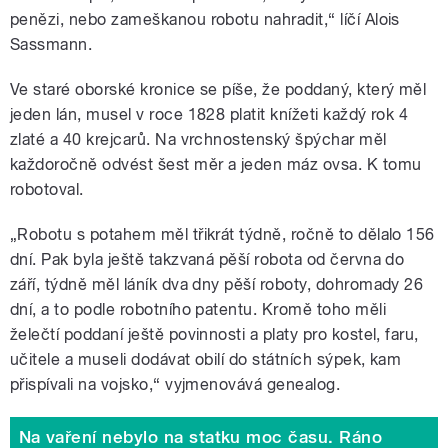
penězi, nebo zameškanou robotu nahradit,“ líčí Alois
Sassmann.
Ve staré oborské kronice se píše, že poddaný, který měl
jeden lán, musel v roce 1828 platit knížeti každý rok 4
zlaté a 40 krejcarů. Na vrchnostenský špýchar měl
každoročně odvést šest měr a jeden máz ovsa. K tomu
robotoval.
„Robotu s potahem měl třikrát týdně, ročně to dělalo 156
dní. Pak byla ještě takzvaná pěší robota od června do
září, týdně měl láník dva dny pěší roboty, dohromady 26
dní, a to podle robotního patentu. Kromě toho měli
želečtí poddaní ještě povinnosti a platy pro kostel, faru,
učitele a museli dodávat obilí do státních sýpek, kam
přispívali na vojsko,“ vyjmenovává genealog.
Na vaření nebylo na statku moc času. Ráno