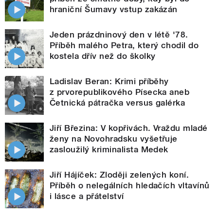
hraniční Šumavy vstup zakázán
Jeden prázdninový den v létě '78.
Příběh malého Petra, který chodil do
kostela dřív než do školky
Ladislav Beran: Krimi příběhy
z prvorepublikového Písecka aneb
Četnická pátračka versus galérka
Jiří Březina: V kopřivách. Vraždu mladé
ženy na Novohradsku vyšetřuje
zasloužilý kriminalista Medek
Jiří Hájíček: Zloději zelených koní.
Příběh o nelegálních hledačích vltavínů
i lásce a přátelství