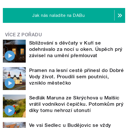
Jak nás naladíte na DABu
VÍCE Z POŘADU
Sbližování s děvčaty v Kuří se
odehrávalo za nocí u oken. Úspěch prý
závisel na umění přemlouvat
Pramen na lesní cestě přinesl do Dobré
Vody život. Proudili sem poutníci,
vzniklo městečko
Sedlák Maruna ze Skrýchova u Malšic
vrátil vodníkovi čepičku. Potomkům prý
díky tomu nehrozí utonutí
Ve vsi Sedlec u Budějovic se vždy